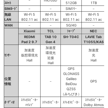
－
microSD
ｽﾛｯﾄ
512GB
1TB
SIMｶｰﾄﾞ
－
－
SIMﾌﾘｰ
－
無線
Wi-Fi 5
Wi-Fi 5
Wi-Fi 5
Wi-Fi 5
LAN
802.11 ac
802.11 ac
802.11 ac
802.11 ac
WAN
－
－
5G/4G
－
Xiaomi
TCL
ｼｬｰﾌﾟ
NEC
REDMI
TAB 10
SH-T04C
LAVIE Tab
Pad 2 9.7
Gen 4
T1055/KAS
加速度
加速度
加速度
環境光
ｾﾝｻｰ
仮想環境光
光
近接
Hall
Hall
Hall
GPS
GLONASS
位置
Galileo
－
－
GPS
情報
BeiDou
QZSS
（みちびき）
ｽﾃﾚｵｽﾋﾟｰｶｰ
ｽﾃﾚｵｽﾋﾟｰｶｰ
ｵｰﾃﾞｨｵ
ｽﾃﾚｵｽﾋﾟｰｶｰ
ｽﾃﾚｵｽﾋﾟｰｶｰ
ﾊｲﾚｿﾞ
Dolby Atmos