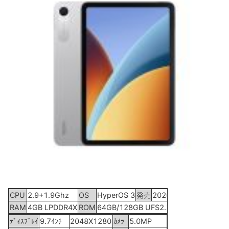
CPU
2.9+1.9Ghz
OS
HyperOS 3
発売
2026年4月28日
RAM
4GB LPDDR4X
ROM
64GB/128GB UFS2.2
ﾃﾞｨｽﾌﾟﾚｲ
9.7ｲﾝﾁ
2048X1280
ｶﾒﾗ
5.0MP