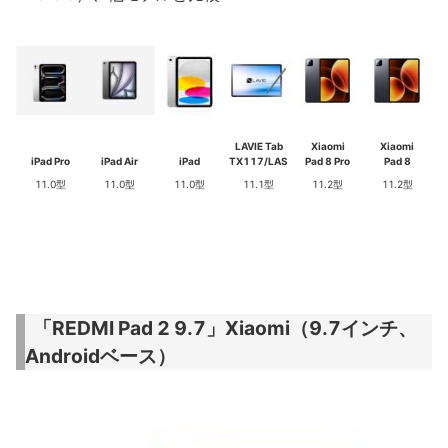
LAVIE Tab
Xiaomi
Xiaomi
iPad Pro
iPad Air
iPad
TX117/LAS
Pad 8 Pro
Pad 8
11.0型
11.0型
11.0型
11.1型
11.2型
11.2型
「REDMI Pad 2 9.7」Xiaomi（9.7インチ、
Androidベース）