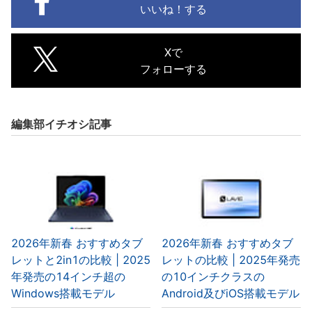
いいね！する
Xで
フォローする
編集部イチオシ記事
2026年新春 おすすめタブ
2026年新春 おすすめタブ
レットと2in1の比較 | 2025
レットの比較 | 2025年発売
年発売の14インチ超の
の10インチクラスの
Windows搭載モデル
Android及びiOS搭載モデル