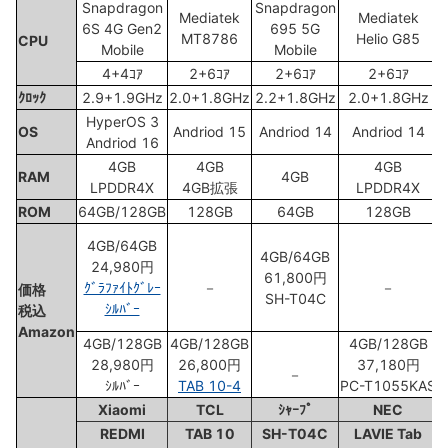
Snapdragon
Snapdragon
Mediatek
Mediatek
6S 4G Gen2
695 5G
MT8786
Helio G85
CPU
Mobile
Mobile
4+4ｺｱ
2+6ｺｱ
2+6ｺｱ
2+6ｺｱ
ｸﾛｯｸ
2.9+1.9GHz
2.0+1.8GHz
2.2+1.8GHz
2.0+1.8GHz
HyperOS 3
OS
Andriod 15
Andriod 14
Andriod 14
Andriod 16
4GB
4GB
4GB
RAM
4GB
LPDDR4X
4GB拡張
LPDDR4X
ROM
64GB/128GB
128GB
64GB
128GB
4GB/64GB
4GB/64GB
24,980円
61,800円
ｸﾞﾗﾌｧｲﾄｸﾞﾚｰ
－
－
価格
SH-T04C
ｼﾙﾊﾞｰ
税込
Amazon
4GB/128GB
4GB/128GB
4GB/128GB
28,980円
26,800円
37,180円
－
ｼﾙﾊﾞｰ
TAB 10-4
PC-T1055KAS
Xiaomi
TCL
ｼｬｰﾌﾟ
NEC
REDMI
TAB 10
SH-T04C
LAVIE Tab