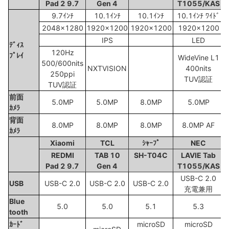
Pad 2 9.7
Gen 4
T1055/KAS
9.7ｲﾝﾁ
10.1ｲﾝﾁ
10.1ｲﾝﾁ
10.1ｲﾝﾁ ﾜｲﾄﾞ
1
2048x1280
1920x1200
1920x1200
1920x1200
IPS
LED
ﾃﾞｨｽ
120Hz
ﾌﾟﾚｲ
WideVine L1
500/600nits
NXTVISION
400nits
250ppi
TUV認証
TUV認証
前面
5.0MP
5.0MP
8.0MP
5.0MP
ｶﾒﾗ
背面
8.0MP
8.0MP
8.0MP
8.0MP AF
ｶﾒﾗ
Xiaomi
TCL
ｼｬｰﾌﾟ
NEC
REDMI
TAB 10
SH-T04C
LAVIE Tab
Pad 2 9.7
Gen 4
T1055/KAS
USB-C 2.0
USB
USB-C 2.0
USB-C 2.0
USB-C 2.0
充電兼用
Blue
5.0
5.0
5.1
5.3
tooth
ｶｰﾄﾞ
microSD
microSD