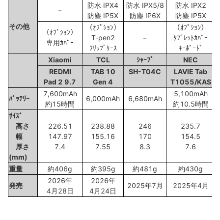
防水 IPX4
防水 IPX5/8
防水 IPX2
－
防塵 IP5X
防塵 IP6X
防塵 IP5X
その他
（ｵﾌﾟｼｮﾝ）
（ｵﾌﾟｼｮﾝ）
（ｵﾌﾟｼｮﾝ）
T-pen2
－
ﾀﾌﾞﾚｯﾄｶﾊﾞｰ
専用ｶﾊﾞｰ
ﾌﾘｯﾌﾟｹｰｽ
ｷｰﾎﾞｰﾄﾞ
Xiaomi
TCL
ｼｬｰﾌﾟ
NEC
REDMI
TAB 10
SH-T04C
LAVIE Tab
Pad 2 9.7
Gen 4
T1055/KAS
7,600mAh
5,100mAh
ﾊﾞｯﾃﾘｰ
6,000mAh
6,680mAh
約15時間
約10.5時間
ｻｲｽﾞ
高さ
226.51
238.88
246
235.7
幅
147.97
155.16
170
154.5
厚さ
7.4
7.55
8.3
7.6
(mm)
重量
約406g
約395g
約481g
約430g
2026年
2026年
発売
2025年7月
2025年4月
4月28日
4月24日