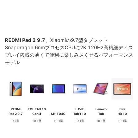
REDMI Pad 2 9.7
、Xiaomiの9.7型タブレット
Snapdragon 6nmプロセスCPUに2K 120Hz高精細ディス
プレイ搭載の薄くて便利に楽しみ尽くせるパフォーマンス
モデル
REDMI
TCL TAB 10
LAVIE
Lenovo
Fire
Pad 2 9.7
Gen 4
SH-T04C
Tab T10
Tab
HD 10
9.7型
10.1型
10.1型
10.1型
10.1型
10.1型