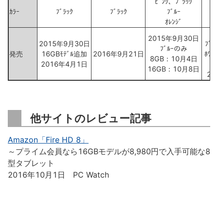
ﾋﾟﾝｸ、ﾌﾞﾗｯｸ
ｶﾗｰ
ﾌﾞﾗｯｸ
ﾌﾞﾗｯｸ
ﾌﾞﾙｰ
ｵﾚﾝｼﾞ
2015年9月30日
2015年9月30日
ﾌﾞ
ﾌﾞﾙｰのみ
発売
16GBﾓﾃﾞﾙ追加
2016年9月21日
ﾎﾜ
8GB：10月4日
2016年4月1日
16GB：10月8日
20
他サイトのレビュー記事
Amazon「Fire HD 8」
～プライム会員なら16GBモデルが8,980円で入手可能な8
型タブレット
2016年10月1日 PC Watch