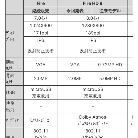
Fire
Fire HD 8
F
継続販売
今回発表
従来モデル
7.0ｲﾝﾁ
8.0ｲﾝﾁ
1024X600
1280X800
1
ﾃﾞｨｽ
171ppi
189ppi
ﾌﾟﾚｲ
IPS
IPS
反
反射防止技術
反射防止技術
前面
VGA
VGA
0.72MP HD
0
ｶﾒﾗ
背面
2.0MP
2.0MP
5.0MP HD
5
ｶﾒﾗ
microUSB
microUSB
m
USB
充電兼用
充電兼用
映像
－
－
出力
Dolby Atmos
Do
ｵｰﾃﾞｨｵ
ﾓﾉﾗﾙｽﾋﾟｰｶｰ
ﾃﾞｭｱﾙｽﾃﾚｵﾋﾟｰｶｰ
ﾃﾞｭ
802.11
802.11
b/g/n
a/b/g/n/ac
a
無線