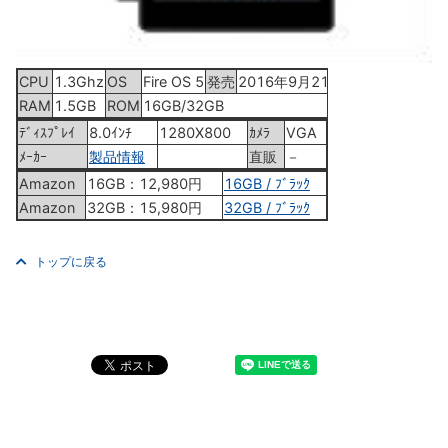
CPU
1.3Ghz
OS
Fire OS 5
発売
2016年9月21日
RAM
1.5GB
ROM
16GB/32GB
ﾃﾞｨｽﾌﾟﾚｲ
8.0ｲﾝﾁ
1280X800
ｶﾒﾗ
VGA
ﾒｰｶｰ
製品情報
直販
－
Amazon
16GB：12,980円
16GB / ﾌﾞﾗｯｸ
Amazon
32GB：15,980円
32GB / ﾌﾞﾗｯｸ
トップに戻る