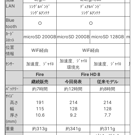
LAN
ｼﾝｸﾞﾙﾊﾞﾝﾄﾞ
ﾃﾞｭｱﾙﾊﾞﾝﾄﾞ
ﾃ
ｼﾝｸﾞﾙｱﾝﾃﾅ
ｼﾝｸﾞﾙｱﾝﾃﾅ
ｼ
Blue
○
○
tooth
ｶｰﾄﾞ
microSD 200GB
microSD 200GB
microSD 128GB
mic
ｽﾛｯﾄ
位置
WiFi経由
WiFi経由
情報
加速度、ｼﾞｬｲﾛ
ｾﾝｻｰ
加速度、ｼﾞｬｲﾛ
加速度、ｼﾞｬｲﾛ
加速
環境光
Fire
Fire HD 8
F
継続販売
今回発表
従来モデル
ﾊﾞｯﾃﾘｰ
約7時間
約12時間
約8時間
ｻｲｽﾞ
高さ
191
214
214
幅
115
128
128
厚さ
10.6
9.2
7.7
(mm)
重量
約313g
約341g
約311g