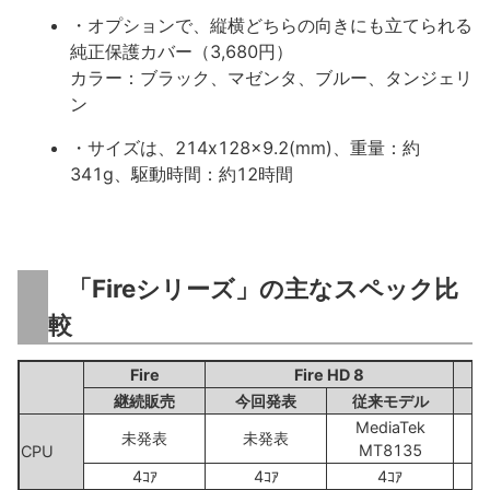
・オプションで、縦横どちらの向きにも立てられる
純正保護カバー（3,680円）
カラー：ブラック、マゼンタ、ブルー、タンジェリ
ン
・サイズは、214x128x9.2(mm)、重量：約
341g、駆動時間：約12時間
「Fireシリーズ」の主なスペック比
較
Fire
Fire HD 8
F
継続販売
今回発表
従来モデル
MediaTek
未発表
未発表
MT8135
CPU
4ｺｱ
4ｺｱ
4ｺｱ