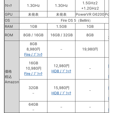
1.5GHz2
ｸﾛｯｸ
1.3GHz
1.3GHz
+1.2GHz2
+
GPU
未発表
未発表
PowerVR G6200
Pow
OS
Fire OS 5（Bellini）
RAM
1GB
1.5GB
1GB
ROM
8GB / 16GB
16GB / 32GB
8GB
32
8GB
8,980円
－
19,980円
Fire / ﾌﾞﾗｯｸ
16GB
12,980円
HD
10,980円
－
HD8 / ﾌﾞﾗｯｸ
HD
価格
Fire / ﾌﾞﾗｯｸ
HD
税込
Amazon
32GB
15,980円
HD
－
－
HD8 / ﾌﾞﾗｯｸ
HD
HD
64GB
－
－
－
HD