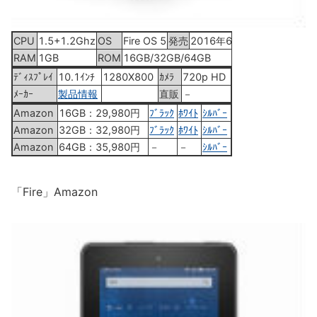
CPU
1.5+1.2Ghz
OS
Fire OS 5
発売
2016年6月3日
RAM
1GB
ROM
16GB/32GB/64GB
ﾃﾞｨｽﾌﾟﾚｲ
10.1ｲﾝﾁ
1280X800
ｶﾒﾗ
720p HD
ﾒｰｶｰ
製品情報
直販
－
Amazon
16GB：29,980円
ﾌﾞﾗｯｸ
ﾎﾜｲﾄ
ｼﾙﾊﾞｰ
Amazon
32GB：32,980円
ﾌﾞﾗｯｸ
ﾎﾜｲﾄ
ｼﾙﾊﾞｰ
Amazon
64GB：35,980円
－
－
ｼﾙﾊﾞｰ
「Fire」Amazon