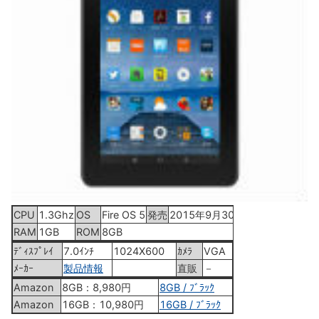
CPU
1.3Ghz
OS
Fire OS 5
発売
2015年9月30日
RAM
1GB
ROM
8GB
ﾃﾞｨｽﾌﾟﾚｲ
7.0ｲﾝﾁ
1024X600
ｶﾒﾗ
VGA
ﾒｰｶｰ
製品情報
直販
－
Amazon
8GB：8,980円
8GB / ﾌﾞﾗｯｸ
Amazon
16GB：10,980円
16GB / ﾌﾞﾗｯｸ