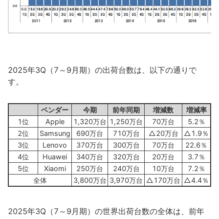
2025年3Q（7～9月期）の出荷台数は、以下の通りで
す。
ベンダー
今期
前年同期
増減数
増減率
1位
Apple
1,320万台
1,250万台
70万台
5.2％
2位
Samsung
690万台
710万台
△20万台
△1.9％
3位
Lenovo
370万台
300万台
70万台
22.6％
4位
Huawei
340万台
320万台
20万台
3.7％
5位
Xiaomi
250万台
240万台
10万台
7.2％
全体
3,800万台
3,970万台
△170万台
△4.4％
2025年3Q（7～9月期）の世界出荷台数の全体は、前年