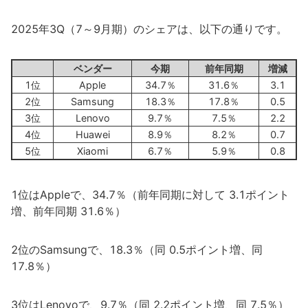
2025年3Q（7～9月期）のシェアは、以下の通りです。
ベンダー
今期
前年同期
増減
1位
Apple
34.7％
31.6％
3.1
2位
Samsung
18.3％
17.8％
0.5
3位
Lenovo
9.7％
7.5％
2.2
4位
Huawei
8.9％
8.2％
0.7
5位
Xiaomi
6.7％
5.9％
0.8
1位はAppleで、34.7％（前年同期に対して 3.1ポイント
増、前年同期 31.6％）
2位のSamsungで、18.3％（同 0.5ポイント増、同
17.8％）
3位はLenovoで、9.7％（同 2.2ポイント増、同 7.5％）