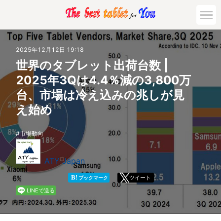
市場動向
2025年12月12日 19:18
世界のタブレット出荷台数 |
活用対策と事例
2025年3Qは4.4％減の3,800万
台、市場は冷え込みの兆しが見
主要機種の比較
え始め
ゲーミング
市場動向
法人向け
ATY Japan
B!
ツイート
ブックマーク
LINEで送る