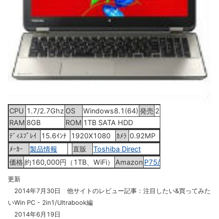
CPU
1.7/2.7Ghz
OS
Windows8.1(64)
発売
2014年7月下旬
RAM
8GB
ROM
1TB SATA HDD
ﾃﾞｨｽﾌﾟﾚｲ
15.6ｲﾝﾁ
1920X1080
ｶﾒﾗ
0.92MP
ﾒｰｶｰ
製品情報
直販
Toshiba Direct
価格
約160,000円（1TB、WiFi）
Amazon
P75/28M
更新
2014年7月30日 他サイトのレビュー記事：注目したい&買ってみた
いWin PC - 2in1/Ultrabook編
2014年6月19日