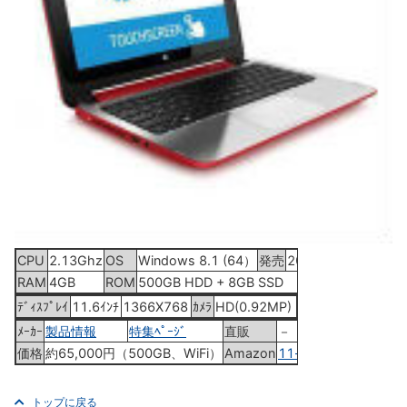
CPU
2.13Ghz
OS
Windows 8.1 (64）
発売
2014年5月下旬
RAM
4GB
ROM
500GB HDD + 8GB SSD
ﾃﾞｨｽﾌﾟﾚｲ
11.6ｲﾝﾁ
1366X768
ｶﾒﾗ
HD(0.92MP)
ﾒｰｶｰ
製品情報
特集ﾍﾟｰｼﾞ
直販
－
価格
約65,000円（500GB、WiFi）
Amazon
11-n017TU x360
トップに戻る