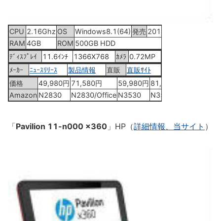
CPU
2.16Ghz
OS
Windows8.1(64)
発売
2014年6月10日
RAM
4GB
ROM
500GB HDD
ﾃﾞｨｽﾌﾟﾚｲ
11.6ｲﾝﾁ
1366X768
ｶﾒﾗ
0.72MP
ﾒｰｶｰ
ﾆｭｰｽﾘﾘｰｽ
製品情報
直販
直販ｻｲﾄ
価格
49,980円
71,580円
59,980円
81,580円
Amazon
N2830
N2830/Office
N3530
N3530/Office
「
Pavilion 11-n000 x360
」HP（
詳細情報、当サイト
）