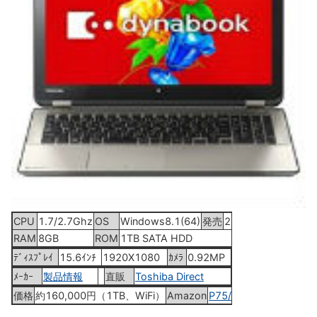
CPU
1.7/2.7Ghz
OS
Windows8.1(64)
発売
2014年7月下旬
RAM
8GB
ROM
1TB SATA HDD
ﾃﾞｨｽﾌﾟﾚｲ
15.6ｲﾝﾁ
1920X1080
ｶﾒﾗ
0.92MP
ﾒｰｶｰ
製品情報
直販
Toshiba Direct
価格
約160,000円（1TB、WiFi）
Amazon
P75/28M