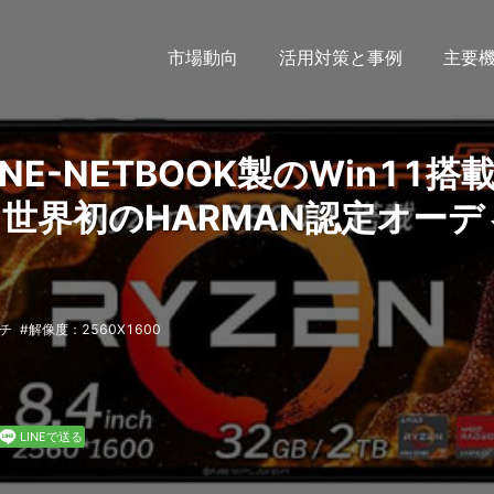
市場動向
活用対策と事例
主要
 ONE-NETBOOK製のWin11搭
PC、世界初のHARMAN認定オーデ
チ
解像度：2560X1600
LINEで送る