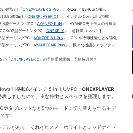
.4型5in1「
ONEXPLAYER 2 Pro
」、Ryzen 7 8840Uに強化
0.95型3in1「
ONEXPLAYER X1
」、インテル Core Ultra搭載
8.4型ゲーミングPC「
AYANEO KUN
」、AYANEO史上最大の高輝度
BOOKの7型ゲーミングPC「
ONEXFLY
」、超軽量コンパクト
の8型ゲーミングPC「
AOKZOE A1 Pro
」、CPUや冷却性能などを強化
の6型ゲーミングPC「
AYANEO AIR Plus
」、様々な機能をアップグレ
ムが「
ONEXPLAYER 2
」の予約受付開始、予約特典付き
dows11搭載8.4インチ 5 in 1 UMPC「
ONEXPLAYER
発表しましたので、主な特徴とスペックを整理します。
PCやタブレットなど5つのモードに切り替えられるモデ
らです。
モデルがあり、それぞれスノーホワイトとミッドナイト