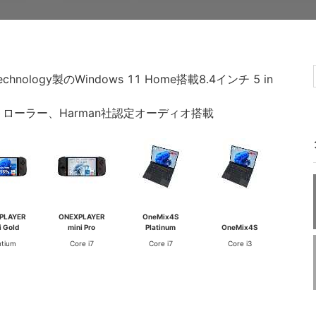
echnology製のWindows 11 Home搭載8.4インチ 5 in
コントローラー、Harman社認定オーディオ搭載
PLAYER
ONEXPLAYER
OneMix4S
i Gold
mini Pro
Platinum
OneMix4S
ntium
Core i7
Core i7
Core i3