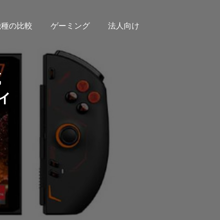
機種の比較
ゲーミング
法人向け
載
ィ