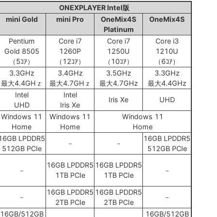
ONEXPLAYER Intel版
mini Gold
mini Pro
OneMix4S
OneMix4S
Platinum
Pentium
Core i7
Core i7
Core i3
Gold 8505
1260P
1250U
1210U
（5ｺｱ）
（12ｺｱ）
（10ｺｱ）
（6ｺｱ）
3.3GHz
3.4GHz
3.5GHz
3.3GHz
最大4.4GHｚ
最大4.7GHｚ
最大4.7GHz
最大4.4GHz
Intel
Intel
Iris Xe
UHD
UHD
Iris Xe
Windows 11
Windows 11
Windows 11
Home
Home
Home
16GB LPDDR5
16GB LPDDR5
－
－
512GB PCIe
512GB PCIe
16GB LPDDR5
16GB LPDDR5
－
－
1TB PCIe
1TB PCIe
16GB LPDDR5
16GB LPDDR5
－
－
2TB PCIe
2TB PCIe
16GB/512GB
16GB/512GB