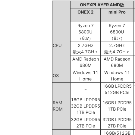
ONEXPLAYER AMD版
ONEX 2
mini Pro
Ryzen 7
Ryzen 7
6800U
6800U
（8ｺｱ）
（8ｺｱ）
CPU
2.7GHz
2.7GHz
最大4.7GHｚ
最大4.7GHｚ
AMD Radeon
AMD Radeon
680M
680M
Windows 11
Windows 11
OS
Home
Home
16GB LPDDR5
－
512GB PCIe
16GB LPDDR5
RAM
16GB LPDDR5
32GB LPDDR5
ROM
1TB PCIe
1TB PCIe
32GB LPDDR5
32GB LPDDR5
2TB PCIe
2TB PCIe
16GB/512GB