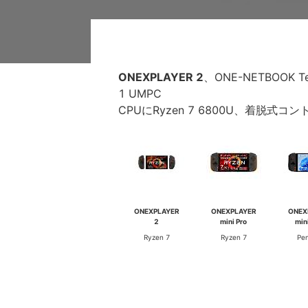
ONEXPLAYER 2
、ONE-NETBOOK T
1 UMPC
CPUにRyzen 7 6800U、着脱式
ONEXPLAYER
ONEXPLAYER
ONEX
2
mini Pro
min
Ryzen 7
Ryzen 7
Pe