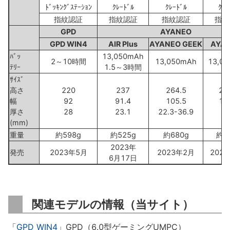
ﾄﾞｯｷﾝｸﾞｽﾃｰｼｮﾝ
ｸﾚｰﾄﾞﾙ
ｸﾚｰﾄﾞﾙ
ｸﾚｰ
指紋認証
指紋認証
指紋認証
指紋
GPD
AYANEO
GPD WIN4
AIR Plus
AYANEO GEEK
AYA
ﾊﾞｯ
13,050mAh
2～10時間
13,050mAh
13,0
ﾃﾘｰ
1.5～3時間
ｻｲｽﾞ
高さ
220
237
264.5
26
幅
92
91.4
105.5
10
厚さ
28
23.1
22.3-36.9
21
(mm)
重量
約598g
約525g
約680g
約6
2023年
発売
2023年5月
2023年2月
202
6月17日
関連モデルの情報（当サイト）
「
GPD WIN4
」GPD（6.0型ゲーミングUMPC）