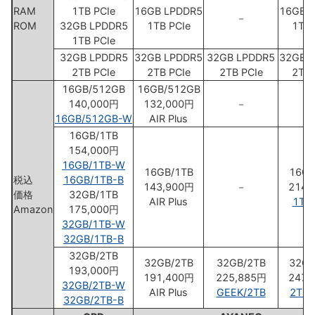
RAM
1TB PCIe
16GB LPDDR5
16GB 
－
ROM
32GB LPDDR5
1TB PCIe
1TB 
1TB PCIe
32GB LPDDR5
32GB LPDDR5
32GB LPDDR5
32GB 
2TB PCIe
2TB PCIe
2TB PCIe
2TB 
16GB/512GB
16GB/512GB
140,000円
132,000円
－
16GB/512GB-W
AIR Plus
16GB/1TB
154,000円
16GB/1TB-W
16GB/1TB
16GB
税込
16GB/1TB-B
143,900円
－
214,
価格
32GB/1TB
AIR Plus
1TB/
Amazon
175,000円
32GB/1TB-W
32GB/1TB-B
32GB/2TB
32GB/2TB
32GB/2TB
32GB
193,000円
191,400円
225,885円
247,
32GB/2TB-W
AIR Plus
GEEK/2TB
2TB/
32GB/2TB-B