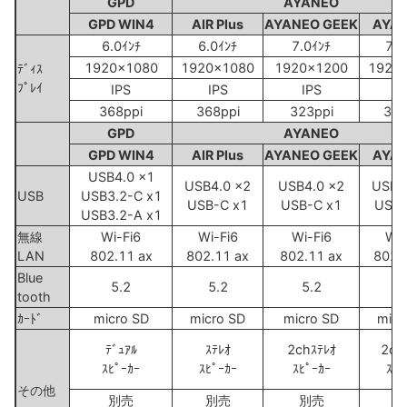
GPD
AYANEO
GPD WIN4
AIR Plus
AYANEO GEEK
AYA
6.0ｲﾝﾁ
6.0ｲﾝﾁ
7.0ｲﾝﾁ
7.0
1920x1080
1920x1080
1920x1200
1920
ﾃﾞｨｽ
ﾌﾟﾚｲ
IPS
IPS
IPS
I
368ppi
368ppi
323ppi
323
GPD
AYANEO
GPD WIN4
AIR Plus
AYANEO GEEK
AYA
USB4.0 x1
USB4.0 x2
USB4.0 x2
USB4
USB
USB3.2-C x1
USB-C x1
USB-C x1
USB-
USB3.2-A x1
無線
Wi-Fi6
Wi-Fi6
Wi-Fi6
Wi-
LAN
802.11 ax
802.11 ax
802.11 ax
802.
Blue
5.2
5.2
5.2
5
tooth
ｶｰﾄﾞ
micro SD
micro SD
micro SD
micr
ﾃﾞｭｱﾙ
ｽﾃﾚｵ
2chｽﾃﾚｵ
2ch
ｽﾋﾟｰｶｰ
ｽﾋﾟｰｶｰ
ｽﾋﾟｰｶｰ
ｽﾋﾟ
その他
別売
別売
別売
別