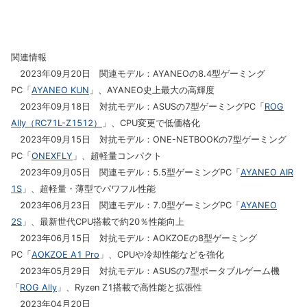
関連情報
2023年09月20日 関連モデル：AYANEOの8.4型ゲーミング
PC「
AYANEO KUN
」、AYANEO史上最大の高輝度
2023年09月18日 対抗モデル：ASUSの7型ゲーミングPC「
ROG
Ally（RC71L-Z1512）
」、CPU変更で低価格化
2023年09月15日 対抗モデル：ONE-NETBOOKの7型ゲーミング
PC「
ONEXFLY
」、超軽量コンパクト
2023年09月05日 関連モデル：5.5型ゲーミングPC「
AYANEO AIR
1S
」、超軽量・薄型でパワフル性能
2023年06月23日 関連モデル：7.0型ゲーミングPC「
AYANEO
2S
」、最新世代CPU搭載で約20％性能向上
2023年06月15日 対抗モデル：AOKZOEの8型ゲーミング
PC「
AOKZOE A1 Pro
」、CPUや冷却性能などを強化
2023年05月29日 対抗モデル：ASUSの7型ポータブルゲーム機
「
ROG Ally
」、Ryzen Z1搭載で高性能と拡張性
2023年04月20日