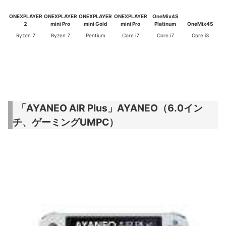
ONEXPLAYER
ONEXPLAYER
ONEXPLAYER
ONEXPLAYER
OneMix4S
2
mini Pro
mini Gold
mini Pro
Platinum
OneMix4S
Ryzen 7
Ryzen 7
Pentium
Core i7
Core i7
Core i3
「AYANEO AIR Plus」AYANEO（6.0イン
チ、ゲーミングUMPC）