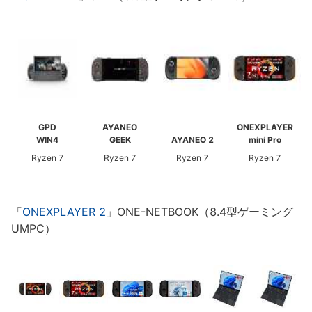
GPD
AYANEO
ONEXPLAYER
WIN4
GEEK
AYANEO 2
mini Pro
Ryzen 7
Ryzen 7
Ryzen 7
Ryzen 7
「
ONEXPLAYER 2
」ONE-NETBOOK（8.4型ゲーミング
UMPC）