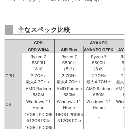
主なスペック比較
GPD
AYANEO
GPD WIN4
AIR Plus
AYANEO GEEK
AYA
Ryzen 7
Ryzen 7
Ryzen 7
Ryz
6800U
6800U
6800U
68
（8ｺｱ）
（8ｺｱ）
（8ｺｱ）
（8
CPU
2.7GHz
2.7GHz
2.7GHz
2.7
最大4.7GHｚ
最大4.7GHｚ
最大4.7GHｚ
最大4.
AMD Radeon
AMD Radeon
AMD Radeon
AMD R
680M
680M
680M
68
Windows 11
Windows 11
Windows 11
Windo
OS
Home
Home
Home
Ho
16GB LPDDR5
16GB LPDDR5
－
512GB PCIe
512GB PCIe
16GB LPDDR5