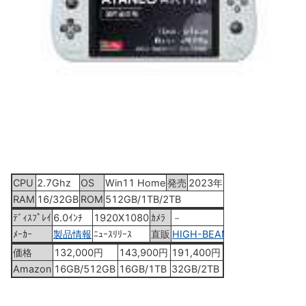
CPU
2.7Ghz
OS
Win11 Home
発売
2023年6月17日
RAM
16/32GB
ROM
512GB/1TB/2TB
ﾃﾞｨｽﾌﾟﾚｲ
6.0ｲﾝﾁ
1920X1080
ｶﾒﾗ
－
ﾒｰｶｰ
製品情報
ﾆｭｰｽﾘﾘｰｽ
直販
HIGH-BEAM
価格
132,000円
143,900円
191,400円
Amazon
16GB/512GB
16GB/1TB
32GB/2TB