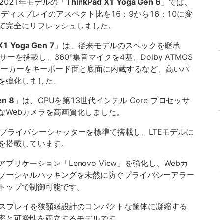
2021年モデルの「
ThinkPad X1 Yoga Gen 6
」では、
ディスプレイのアスペクト比を16：9から16：10に変
て完全にリフレッシュしました。
X1 Yoga Gen 7
」は、従来モデルのスペックを継承
サーを搭載し、360°集音マイクを4基、Dolby ATMOS
基のスピーカーをキーボード面と底面に内蔵するなど、高いパ
を強化しました。
en 8
」は、CPUを第13世代インテル Core プロセッサ
なWebカメラを高画質化しました。
してプライバシーシャッターを標準で搭載し、LTEモデルに
ラを搭載しています。
リケーション「Lenovo View」を強化し、Webカ
ソーシャルハッキングを未然に防ぐプライバシーアラー
トップで制御可能です。
ディスプレイを狭額縁設計のコンパクトな筐体に凝縮する
率と可搬性を両立するモデルです。