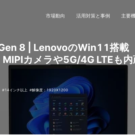
市場動向
活用対策と事例
主要
 Gen 8 | LenovoのWin11搭載
、MIPIカメラや5G/4G LTEも
14インチ以上
解像度：1920X1200