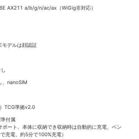
 AX211 a/b/g/n/ac/ax（WiGig非対応）
Eモデルは顔認証
なし
nanoSIM
TCG準拠v2.0
」標準付属
非サポート、本体に収納でき収納時は自動的に充電、ペン
まで充電、約5分で100%充電）