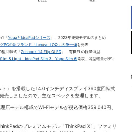
DELL
MSI
n1「
YogaとIdeaPadシリーズ
」、2023年発売モデルのまとめ
グPCの新ブランド「Lenovo LOQ」の第一弾
を発表
.0型回転式「
Zenbook 14 Flip OLED
」、有機ELの軽量薄型
 Slim 5 Light、IdeaPad Slim 3、Yoga Slim 6i
発表、薄型軽量ボディ
64ビット）を搭載した14.0インチディスプレイ360度回転式
発売しましたので、主なスペックを整理します。
理店モデル構成でWi-Fiモデルが税込価格359,040円、
、ThinkPadのプレミアムモデル「ThinkPad X1」ファミリ