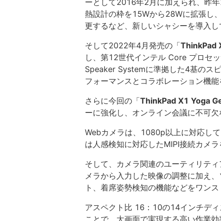
ーとして2016年2月に加えられ、昨年
熱設計の枠を15Wから28Wに拡張し、
更するなど、新しいシャシーを導入し
そして2022年4月発売の「
ThinkPad 
し、第12世代インテル Core プロセッ
Speaker Systemに準拠した4
フォーマンスとコラボレーション機能
さらに今回の「
ThinkPad X1 Yoga G
ーに強化し、オンライン会議に不可欠
Webカメラは、1080p以上に対応
は人感検知に対応したMIPI接続カメ
そして、カメラ関連のユーティリティアプ
メラから入力した映像の調整に加え、
ト、着席姿勢検知の機能などをワンス
アスペクト比 16：10の14インチ
ことで、大画面で実現する高い作業効