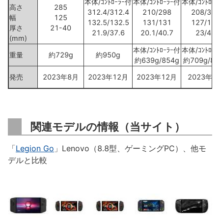
本体/ｺﾝﾄﾛｰﾗｰ付
本体/ｺﾝﾄﾛｰﾗｰ付
本体/ｺﾝﾄﾛｰ
高さ
285
312.4/312.4
210/298
208/310
幅
125
132.5/132.5
131/131
127/127
厚さ
21-40
21.9/37.6
20.1/40.7
23/40
(mm)
本体/ｺﾝﾄﾛｰﾗｰ付
本体/ｺﾝﾄﾛｰ
重量
約729g
約950g
約639g/854g
約709g/84
発売
2023年8月
2023年12月
2023年12月
2023年8
関連モデルの情報（当サイト）
「
Legion Go
」Lenovo（8.8型、ゲーミングPC）、他モ
デルと比較