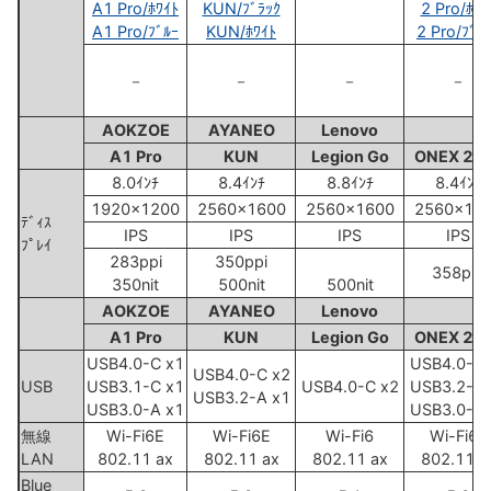
A1 Pro/ﾎﾜｲﾄ
KUN/ﾌﾞﾗｯｸ
2 Pro/ﾎﾜｲ
A1 Pro/ﾌﾞﾙｰ
KUN/ﾎﾜｲﾄ
2 Pro/ﾌﾞﾗ
－
－
－
－
AOKZOE
AYANEO
Lenovo
A1 Pro
KUN
Legion Go
ONEX 2 P
8.0ｲﾝﾁ
8.4ｲﾝﾁ
8.8ｲﾝﾁ
8.4ｲﾝﾁ
1920x1200
2560x1600
2560x1600
2560x16
ﾃﾞｨｽ
IPS
IPS
IPS
IPS
ﾌﾟﾚｲ
283ppi
350ppi
358ppi
350nit
500nit
500nit
AOKZOE
AYANEO
Lenovo
A1 Pro
KUN
Legion Go
ONEX 2 P
USB4.0-C x1
USB4.0-C 
USB4.0-C x2
USB
USB3.1-C x1
USB4.0-C x2
USB3.2-C 
USB3.2-A x1
USB3.0-A x1
USB3.0-A 
無線
Wi-Fi6E
Wi-Fi6E
Wi-Fi6
Wi-Fi6E
LAN
802.11 ax
802.11 ax
802.11 ax
802.11 a
Blue