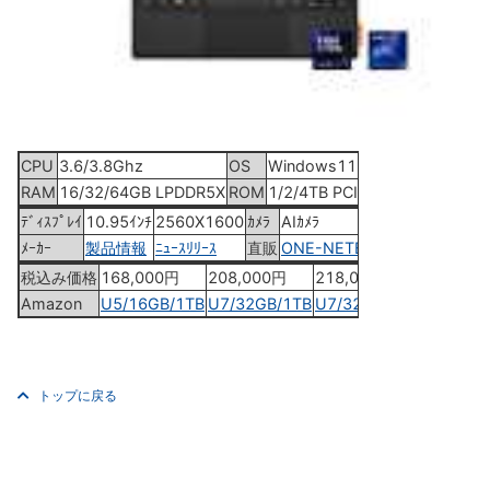
CPU
3.6/3.8Ghz
OS
Windows11
発売
2024年3月3
RAM
16/32/64GB LPDDR5X
ROM
1/2/4TB PCIe
ﾃﾞｨｽﾌﾟﾚｲ
10.95ｲﾝﾁ
2560X1600
ｶﾒﾗ
AIｶﾒﾗ
ﾒｰｶｰ
製品情報
ﾆｭｰｽﾘﾘｰｽ
直販
ONE-NETBOOK
税込み価格
168,000円
208,000円
218,000円
268,00
Amazon
U5/16GB/1TB
U7/32GB/1TB
U7/32GB/2TB
U7/64GB
トップに戻る