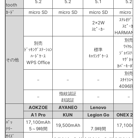
5.2
5.2
5.1
5.2
tooth
ｶｰﾄﾞ
micro SD
micro SD
micro SD
micro S
ｽﾃﾚｵﾃﾞｭｱ
2x2W
ｽﾋﾟｰｶｰ
ｽﾋﾟｰｶｰ
HARMAN
別売
別売
ﾜｲﾔﾚｽ
ﾄﾞｯｷﾝｸﾞｽﾃｰｼｮﾝ
標準
ｼﾞｮｲｽﾃｨｯ
ﾊｰﾄﾞｹｰｽ
ｷｬﾘﾝｸﾞｹｰｽ
ﾏｸﾞﾈｯﾄ
その他
WPS Office
ｶﾊﾞｰｷｰﾎﾞｰ
別売
－
－
－
ｽﾀｲﾗｽﾍﾟﾝ
4096段
指紋認証
－
－
－
顔認証
AOKZOE
AYANEO
Lenovo
A1 Pro
KUN
Legion Go
ONEX 2 P
ﾊﾞｯ
17,100mAh
19,500mAh
17,100m
ﾃﾘｰ
5～9時間
7.9時間
ｻｲｽﾞ