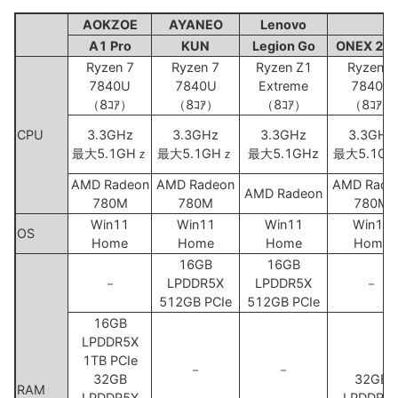
AOKZOE
AYANEO
Lenovo
A1 Pro
KUN
Legion Go
ONEX 2 P
Ryzen 7
Ryzen 7
Ryzen Z1
Ryzen 7
7840U
7840U
Extreme
7840U
（8ｺｱ）
（8ｺｱ）
（8ｺｱ）
（8ｺｱ）
CPU
3.3GHz
3.3GHz
3.3GHz
3.3GHz
最大5.1GHｚ
最大5.1GHｚ
最大5.1GHz
最大5.1G
AMD Radeon
AMD Radeon
AMD Rade
AMD Radeon
780M
780M
780M
Win11
Win11
Win11
Win11
OS
Home
Home
Home
Home
16GB
16GB
－
LPDDR5X
LPDDR5X
－
512GB PCIe
512GB PCIe
16GB
LPDDR5X
1TB PCIe
－
－
32GB
32GB
RAM
LPDDR5X
LPDDR5