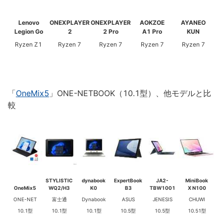
Lenovo
ONEXPLAYER
ONEXPLAYER
AOKZOE
AYANEO
Legion Go
2
2 Pro
A1 Pro
KUN
Ryzen Z1
Ryzen 7
Ryzen 7
Ryzen 7
Ryzen 7
「
OneMix5
」ONE-NETBOOK（10.1型）、他モデルと比
較
STYLISTIC
dynabook
ExpertBook
JA2-
MiniBook
OneMix5
WQ2/H3
K0
B3
TBW1001
X N100
ONE-NET
富士通
Dynabook
ASUS
JENESIS
CHUWI
10.1型
10.1型
10.1型
10.5型
10.5型
10.51型