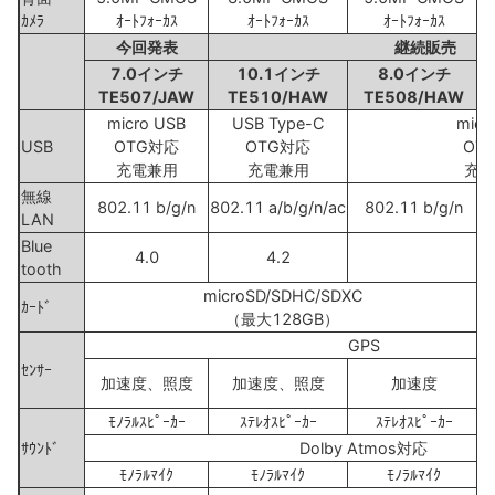
ｶﾒﾗ
ｵｰﾄﾌｫｰｶｽ
ｵｰﾄﾌｫｰｶｽ
ｵｰﾄﾌｫｰｶｽ
今回発表
継続販売
7.0インチ
10.1インチ
8.0インチ
TE507/JAW
TE510/HAW
TE508/HAW
micro USB
USB Type-C
micr
USB
OTG対応
OTG対応
OT
充電兼用
充電兼用
充電
無線
802.11 b/g/n
802.11 a/b/g/n/ac
802.11 b/g/n
LAN
Blue
4.0
4.2
4
tooth
microSD/SDHC/SDXC
m
ｶｰﾄﾞ
（最大128GB）
GPS
ｾﾝｻｰ
加速度、照度
加速度、照度
加速度
ﾓﾉﾗﾙｽﾋﾟｰｶｰ
ｽﾃﾚｵｽﾋﾟｰｶｰ
ｽﾃﾚｵｽﾋﾟｰｶｰ
ｻｳﾝﾄﾞ
Dolby Atmos対応
ﾓﾉﾗﾙﾏｲｸ
ﾓﾉﾗﾙﾏｲｸ
ﾓﾉﾗﾙﾏｲｸ