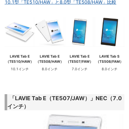
10.1型「TE510/HAW」と8.0型「TE508/HAW」比較
LAVIE Tab E
LAVIE Tab E
LAVIE Tab E
LAVIE Tab S
（TE510/HAW）
（TE508/HAW）
（TE507/FAW）
（TS508/FAM）
10.1インチ
8.0インチ
7.0インチ
8.0インチ
「LAVIE Tab E（TE507/JAW）」NEC（7.0
インチ）