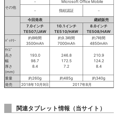
－
Microsoft Office Mobile
その他
－
指紋認証
－
今回発表
継続販売
7.0インチ
10.1インチ
8.0インチ
TE507/JAW
TE510/HAW
TE508/HAW
約8時間
約9.3時間
約7時間
ﾊﾞｯﾃﾘｰ
3500mAh
7000mAh
4850mAh
ｻｲｽﾞ
高さ
193.0
246.8
210.9
幅
98.7
172.5
124.2
厚さ
8.4
7.2
8.4
(mm)
重量
約260g
約485g
約340g
発売
2018年10月9日
2017年8月
関連タブレット情報（当サイト）