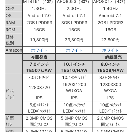
MT8161（4ｺｱ）
APQ8053（8ｺｱ）
APQ8017（4ｺｱ）
ｸﾛｯｸ
1.3GHz
2.0GHz
1.4GHz
OS
Android 7.0
Android 7.1
Android 7.1
RAM
2GB LPDDR3
3GB LPDDR3
2GB LPDDR3
ROM
16GB
16GB
16GB
価格
19,800円
33,800円
23,800円
税別
Amazon
ホワイト
ホワイト
ホワイト
今回発表
継続販売
7.0インチ
10.1インチ
8.0インチ
TE507/JAW
TE510/HAW
TE508/HAW
7.0ｲﾝﾁ ﾜｲﾄﾞ
10.1ｲﾝﾁ ﾜｲﾄﾞ
8.0ｲﾝﾁ ﾜｲﾄﾞ
1920X1200
1280X800
1280X720
WUXGA
WXGA
ﾃﾞｨｽ
ﾌﾟﾚｲ
IPS
IPS
IPS
5点ﾏﾙﾁﾀｯﾁ
10点ﾏﾙﾁﾀｯﾁ
10点ﾏﾙﾁﾀｯﾁ
LEDﾊﾞｯｸﾗｲﾄ
LEDﾊﾞｯｸﾗｲﾄ
LEDﾊﾞｯｸﾗｲﾄ
前面
2.0MP CMOS
5.0MP CMOS
2.0MP CMOS
ｶﾒﾗ
固定ﾌｫｰｶｽ
固定ﾌｫｰｶｽ
固定ﾌｫｰｶｽ
背面
5.0MP CMOS
8.0MP CMOS
5.0MP CMOS