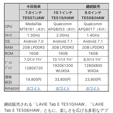
今回発表
継続販売
7.0インチ
10.1インチ
8.0インチ
TE507/JAW
TE510/HAW
TE508/HAW
MediaTek
Qualcomm
Qualcomm
CPU
MT8161（4ｺｱ）
APQ8053（8ｺｱ）
APQ8017（4ｺｱ）
A
ｸﾛｯｸ
1.3GHz
2.0GHz
1.4GHz
OS
Android 7.0
Android 7.1
Android 7.1
RAM
2GB LPDDR3
3GB LPDDR3
2GB LPDDR3
ROM
16GB
16GB
16GB
7.0ｲﾝﾁ ﾜｲﾄﾞ
10.1ｲﾝﾁ ﾜｲﾄﾞ
8.0ｲﾝﾁ ﾜｲﾄﾞ
ﾃﾞｨｽ
1920X1200
1280X800
ﾌﾟﾚｲ
1280X720
WUXGA
WXGA
価格
19,800円
33,800円
23,800円
税別
Amazon
ホワイト
ホワイト
ホワイト
継続販売される「LAVIE Tab E TE510/HAW」「LAVIE
Tab E TE508/HAW」ともに、楽しさを広げる多彩なアプ