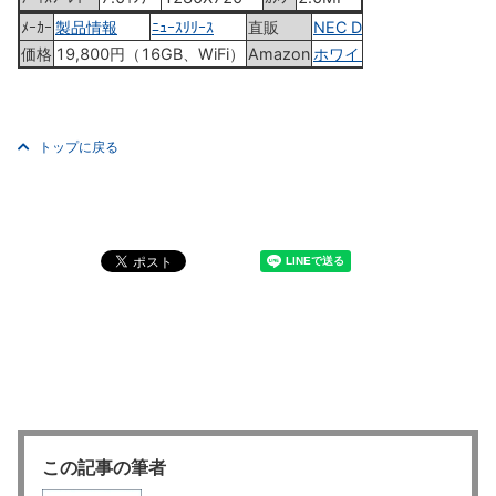
ﾒｰｶｰ
製品情報
ﾆｭｰｽﾘﾘｰｽ
直販
NEC Direct
価格
19,800円（16GB、WiFi）
Amazon
ホワイト
トップに戻る
この記事の筆者