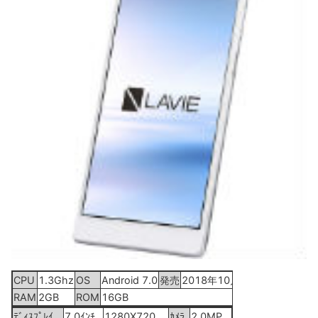
CPU
1.3Ghz
OS
Android 7.0
発売
2018年10月9日
RAM
2GB
ROM
16GB
ﾃﾞｨｽﾌﾟﾚｲ
7.0ｲﾝﾁ
1280X720
ｶﾒﾗ
2.0MP