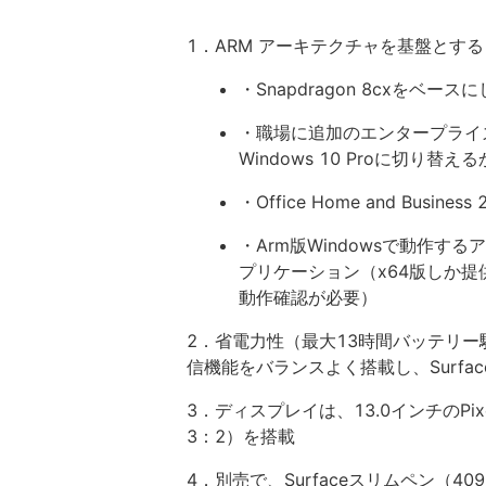
1．ARM アーキテクチャを基盤とする「Mi
・Snapdragon 8cxをベー
・職場に追加のエンタープライ
Windows 10 Proに切り替えるか、
・Office Home and Busi
・Arm版Windowsで動作す
プリケーション（x64版しか
動作確認が必要）
2．省電力性（最大13時間バッテリー
信機能をバランスよく搭載し、Surfa
3．ディスプレイは、13.0インチのPix
3：2）を搭載
4．別売で、Surfaceスリムペン（4096段