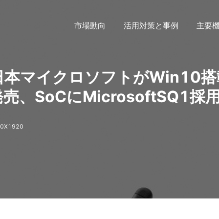
市場動向
活用対策と事例
主要
 X」日本マイクロソフトがWin10
売、SoCにMicrosoftSQ1採
0X1920