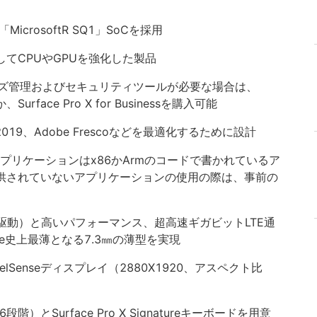
crosoftR SQ1」SoCを採用
スにしてCPUやGPUを強化した製品
ズ管理およびセキュリティツールが必要な場合は、
Surface Pro X for Businessを購入可能
ness 2019、Adobe Frescoなどを最適化するために設計
るアプリケーションはx86かArmのコードで書かれているア
提供されていないアプリケーションの使用の際は、事前の
駆動）と高いパフォーマンス、超高速ギガビットLTE通
ce史上最薄となる7.3㎜の薄型を実現
elSenseディスプレイ（2880X1920、アスペクト比
階）とSurface Pro X Signatureキーボードを用意