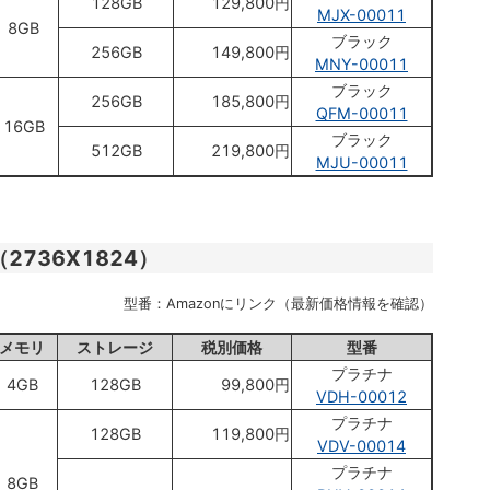
128GB
129,800円
MJX-00011
8GB
ブラック
256GB
149,800円
MNY-00011
ブラック
256GB
185,800円
QFM-00011
16GB
ブラック
512GB
219,800円
MJU-00011
チ（2736X1824）
型番：Amazonにリンク（最新価格情報を確認）
メモリ
ストレージ
税別価格
型番
プラチナ
4GB
128GB
99,800円
VDH-00012
プラチナ
128GB
119,800円
VDV-00014
プラチナ
8GB