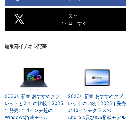
Xで
フォローする
編集部イチオシ記事
2026年新春 おすすめタブ
2026年新春 おすすめタブ
レットと2in1の比較 | 2025
レットの比較 | 2025年発売
年発売の14インチ超の
の10インチクラスの
Windows搭載モデル
Android及びiOS搭載モデル