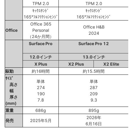
TPM 2.0
TPM 2.0
ｷｯｸｽﾀﾝﾄﾞ
ｷｯｸｽﾀﾝﾄﾞ
165°ﾌﾙﾌﾘｸｼｮﾝﾋﾝｼﾞ
165°ﾌﾙﾌﾘｸｼｮﾝﾋﾝｼﾞ
Office 365
Office H&B
Office
Personal
2024
（24か月間）
Surface Pro
Surface Pro 12
12.0インチ
13.0インチ
X Plus
X2 Plus
X2 Elite
駆動
約16時間
約15.5時間
ｻｲｽﾞ
単体
単体
高さ
274
287
幅
190
209
厚さ
7.8
9.3
(mm)
重量
686g
895g
2026年
発売
2025年5月
6月16日