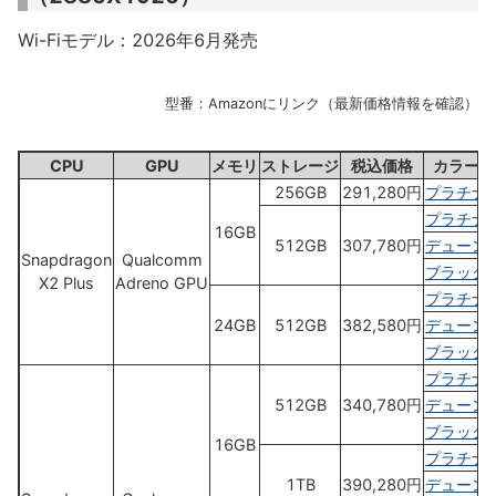
Wi-Fiモデル：2026年6月発売
型番：Amazonにリンク（最新価格情報を確認）
CPU
GPU
メモリ
ストレージ
税込価格
カラー
256GB
291,280円
プラチナ
プラチナ
16GB
512GB
307,780円
デューン
Snapdragon
Qualcomm
ブラック
X2 Plus
Adreno GPU
プラチナ
24GB
512GB
382,580円
デューン
ブラック
プラチナ
512GB
340,780円
デューン
ブラック
16GB
プラチナ
1TB
390,280円
デューン