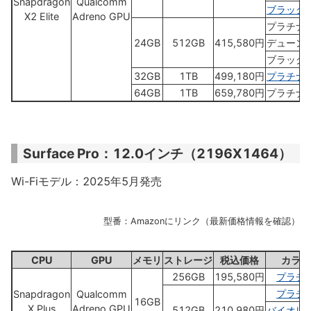
Snapdragon
Qualcomm
ブラック
X2 Elite
Adreno GPU
プラチナ
24GB
512GB
415,580円
デューン
ブラック
32GB
1TB
499,180円
プラチナ
64GB
1TB
659,780円
プラチナ
Surface Pro：12.0インチ（2196X1464）
Wi-Fiモデル：2025年5月発売
型番：Amazonにリンク（最新価格情報を確認）
CPU
GPU
メモリ
ストレージ
税込価格
カラー
256GB
195,580円
プラチ
プラチ
Snapdragon
Qualcomm
16GB
X Plus
Adreno GPU
512GB
210,980円
バイオレ