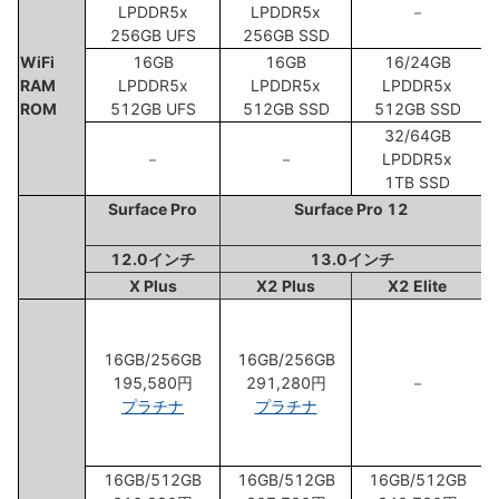
LPDDR5x
LPDDR5x
－
256GB UFS
256GB SSD
WiFi
16GB
16GB
16/24GB
RAM
LPDDR5x
LPDDR5x
LPDDR5x
ROM
512GB UFS
512GB SSD
512GB SSD
32/64GB
－
－
LPDDR5x
1TB SSD
Surface Pro
Surface Pro 12
12.0インチ
13.0インチ
X Plus
X2 Plus
X2 Elite
16GB/256GB
16GB/256GB
195,580円
291,280円
－
プラチナ
プラチナ
16GB/512GB
16GB/512GB
16GB/512GB