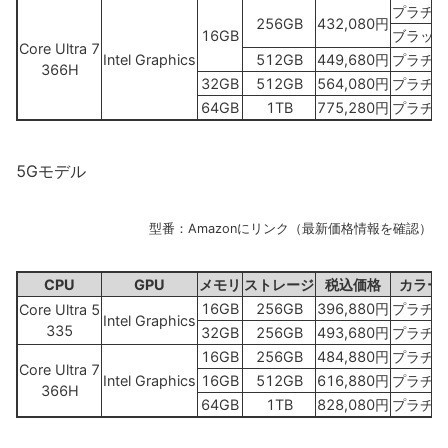
プラチナ
256GB
432,080円
16GB
ブラック
Core Ultra 7
Intel Graphics
512GB
449,680円
プラチナ
366H
32GB
512GB
564,080円
プラチナ
64GB
1TB
775,280円
プラチナ
5Gモデル
型番：Amazonにリンク（最新価格情報を確認）
CPU
GPU
メモリ
ストレージ
税込価格
カラー
16GB
256GB
396,880円
プラチナ
Core Ultra 5
Intel Graphics
335
32GB
256GB
493,680円
プラチナ
16GB
256GB
484,880円
プラチナ
Core Ultra 7
Intel Graphics
16GB
512GB
616,880円
プラチナ
366H
64GB
1TB
828,080円
プラチナ