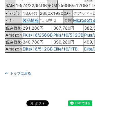
RAM
16/24/32/64GB
ROM
256GB/512GB/1TB
ﾃﾞｨｽﾌﾟﾚｲ
13.0ｲﾝﾁ
2880X1920
ｶﾒﾗ
クアッドHD
ﾒｰｶｰ
製品情報
ﾆｭｰｽﾘﾘｰｽ
直販
Microsoft store
税込価格
291,280円
307,780円
382,580円
Amazon
Plus/16/256GB
Plus/16/512GB
Plus/24/512GB
税込価格
340,780円
390,280円
499,180円
Amazon
Elite/16/512GB
Elite/16/1TB
Elite/32/1TB
トップに戻る