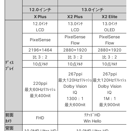
12.0インチ
13.0インチ
X Plus
X2 Plus
X2 Elite
12.0ｲﾝﾁ
13.0ｲﾝﾁ
13.0ｲﾝﾁ
LCD
LCD
OLED
PixelSense
PixelSense
PixelSense
Flow
Flow
2196x1464
2880x1920
2880x1920
比 3：2
比 3：2
比 3：2
ﾃﾞｨｽ
10点ﾏﾙﾁ
10点ﾏﾙﾁ
10点ﾏﾙﾁ
ﾌﾟﾚｲ
267ppi
267ppi
最大120Hzﾘﾌﾚｯｼｭ
最大120Hzﾘﾌﾚｯｼｭ
220ppi
Dolby Vision
Dolby Vision
最大60Hzﾘﾌﾚｯｼｭ
IQ
IQ
最大400nit
1300：1
1M：1
最大600nit
最大900nit
s
前面
ｸｱｯﾄﾞHD
FHD
ｶﾒﾗ
Win Hello
背面
10.0MP Ultra HD
10.0MP Ultra HD