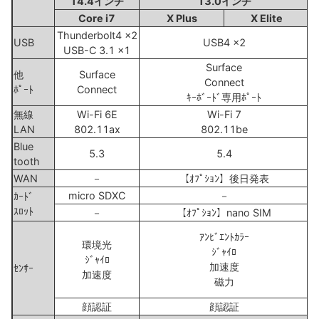
14.4インチ
13.0インチ
Core i7
X Plus
X Elite
Thunderbolt4 x2
USB
USB4 x2
USB-C 3.1 x1
Surface
他
Surface
Connect
ﾎﾟｰﾄ
Connect
ｷｰﾎﾞｰﾄﾞ専用ﾎﾟｰﾄ
無線
Wi-Fi 6E
Wi-Fi 7
LAN
802.11ax
802.11be
Blue
5.3
5.4
tooth
WAN
－
【ｵﾌﾟｼｮﾝ】後日発表
micro SDXC
－
ｶｰﾄﾞ
ｽﾛｯﾄ
－
【ｵﾌﾟｼｮﾝ】nano SIM
ｱﾝﾋﾞｴﾝﾄｶﾗｰ
環境光
ｼﾞｬｲﾛ
ｼﾞｬｲﾛ
加速度
ｾﾝｻｰ
加速度
磁力
顔認証
顔認証