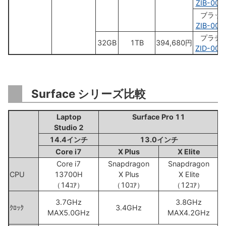
ZIB-000
ブラッ
ZIB-000
プラチ
32GB
1TB
394,680円
ZID-000
Surface シリーズ比較
Laptop
Surface Pro 11
Studio 2
14.4インチ
13.0インチ
Core i7
X Plus
X Elite
Core i7
Snapdragon
Snapdragon
CPU
13700H
X Plus
X Elite
（14ｺｱ）
（10ｺｱ）
（12ｺｱ）
3.7GHz
3.8GHz
ｸﾛｯｸ
3.4GHz
MAX5.0GHz
MAX4.2GHz
L