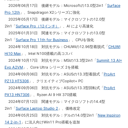
2026年06月17日 後継モデル：Microsoftの13.0型2in1「
Surface
Pro 12th
」、Snapdragon X2シリーズに強化
2025年05月17日 後継モデル：マイクロソフトの12.0型
2in1「
Surface Pro（12インチ）
」、AI により高速化
2025年01月31日 関連モデル：マイクロソフトの13.0型
2in1「
Surface Pro 11th for Business
」、CPUを強化
2024年10月18日 対抗モデル：CHUWIの12.96型着脱式「
CHUWI
Hi10 Max
」、Intel N100搭載の高コスパ
2024年10月17日 対抗モデル：MSIの13.3型2in1「
Summit 13 AI+
Evo A2VM
」、Core Ultra シリーズ 2を搭載
2024年09月06日 対抗モデル：ASUSの13.3型着脱式「
ProArt
PZ13 HT5306
」、クリエイティブCopilot+ PC
2024年09月06日 対抗モデル：ASUSの13.3型回転式「
ProArt
PX13 HN7306
」、Ryzen AI 9 HX 370搭載
2024年07月12日 関連モデル：マイクロソフトの14.4型
2in1「
Surface Laptop Studio 2
」、価格改定
2024年05月25日 対抗モデル：デルの14.0型2in1「
New Inspiron
14 2-in-1
」に法人向けWin11 Pro搭載を追加