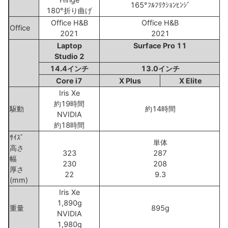
165°ﾌﾙﾌﾘｸｼｮﾝﾋﾝｼﾞ
180°折り曲げ
Office H&B
Office H&B
Office
2021
2021
Laptop
Surface Pro 11
Studio 2
14.4インチ
13.0インチ
Core i7
X Plus
X Elite
Iris Xe
約19時間
駆動
約14時間
NVIDIA
約18時間
ｻｲｽﾞ
単体
高さ
323
287
幅
230
208
厚さ
22
9.3
(mm)
Iris Xe
1,890g
重量
895g
NVIDIA
1,980g