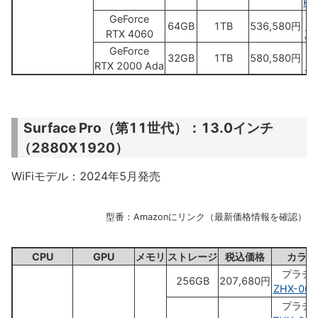
Pe
GeForce
64GB
1TB
536,580円
RTX 4060
Z2
GeForce
32GB
1TB
580,580円
RTX 2000 Ada
Z1
Surface Pro（第11世代）：13.0インチ
（2880X1920）
WiFiモデル：2024年5月発売
型番：Amazonにリンク（最新価格情報を確認）
CPU
GPU
メモリ
ストレージ
税込価格
カラー
プラチ
256GB
207,680円
ZHX-000
プラチ