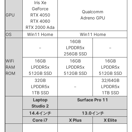
Iris Xe
GeForce
Qualcomm
GPU
RTX 4050
Adreno GPU
RTX 4060
RTX 2000 Ada
OS
Win11 Home
Win11 Home
16GB
－
LPDDR5x
－
256GB SSD
WiFi
16GB
16GB
16GB
RAM
LPDDR5x
LPDDR5x
LPDDR5x
ROM
512GB SSD
512GB SSD
512GB SSD
32GB
32/64GB
LPDDR5x
－
LPDDR5x
1TB SSD
1TB SSD
Laptop
Surface Pro 11
Studio 2
14.4インチ
13.0インチ
Core i7
X Plus
X Elite