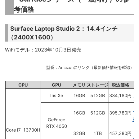
考価格
Surface Laptop Studio 2：14.4インチ
（2400X1600）
WiFiモデル：2023年10月3日発売
型番：Amazonにリンク（最新価格情報を確認）
CPU
GPU
メモリ
ストレージ
税込価格
Iris Xe
16GB
512GB
334,180円
ZR
16GB
512GB
395,780円
YZ
Pe
GeForce
RTX 4050
Core i7-13700H
32GB
1TB
457,380円
Z