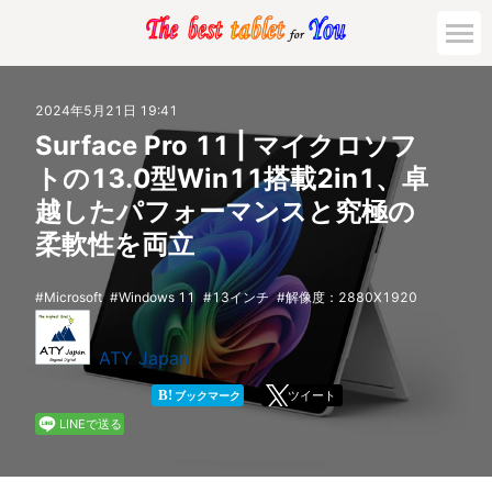
市場動向
2024年5月21日 19:41
Surface Pro 11 | マイクロソフ
活用対策と事例
トの13.0型Win11搭載2in1、卓
越したパフォーマンスと究極の
主要機種の比較
柔軟性を両立
ゲーミング
Microsoft
Windows 11
13インチ
解像度：2880X1920
法人向け
ATY Japan
B!
ツイート
ブックマーク
LINEで送る