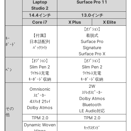
Laptop
Surface Pro 11
Studio 2
14.4インチ
13.0インチ
Core i7
X Plus
X Elite
【ｵﾌﾟｼｮﾝ】
【付属】
着脱式
ｷｰ
日本語配列
Surface Pro
ﾎﾞｰﾄﾞ
ﾊﾞｯｸﾗｲﾄ
Signature
Surface Pro X
【ｵﾌﾟｼｮﾝ】
【ｵﾌﾟｼｮﾝ】
Slim Pen 2
Slim Pen 2
ﾍﾟﾝ
ﾜｲﾔﾚｽ充電
ﾜｲﾔﾚｽ充電
ｷｰﾎﾞｰﾄﾞ収納
ｷｰﾎﾞｰﾄﾞ収納
2W
Omnisonic
ｽﾃﾚｵｽﾋﾟｰｶｰ
ｽﾋﾟｰｶｰ
Dolby Atmos
4ｽﾃﾚｵ 2ｳｪｲ
Bluetooth
Dolby Atmos
その
LE Audio対応
他
TPM 2.0
TPM 2.0
Dynamic Woven
ｷｯｸｽﾀﾝﾄﾞ
Hinge