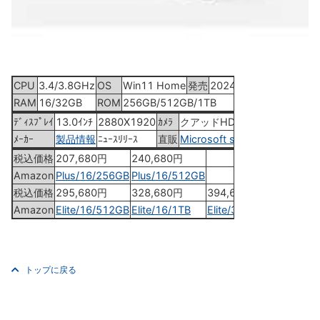
CPU
3.4/3.8GHz
OS
Win11 Home
発売
2024年5月21日
RAM
16/32GB
ROM
256GB/512GB/1TB
ﾃﾞｨｽﾌﾟﾚｲ
13.0ｲﾝﾁ
2880X1920
ｶﾒﾗ
クアッドHD
ﾒｰｶｰ
製品情報
ﾆｭｰｽﾘﾘｰｽ
直販
Microsoft store
税込価格
207,680円
240,680円
Amazon
Plus/16/256GB
Plus/16/512GB
税込価格
295,680円
328,680円
394,680円
Amazon
Elite/16/512GB
Elite/16/1TB
Elite/32/1TB
トップに戻る