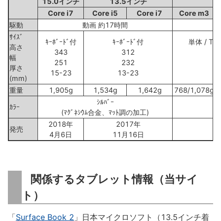
15.0インチ
13.5インチ
Core i7
Core i5
Core i7
Core m3
駆動
動画 約17時間
動
ｻｲｽﾞ
ｷｰﾎﾞｰﾄﾞ付
ｷｰﾎﾞｰﾄﾞ付
単体 / Ty
高さ
343
312
幅
251
232
厚さ
15-23
13-23
(mm)
重量
1,905g
1,534g
1,642g
768/1,078g
7
ｼﾙﾊﾞｰ
ｶﾗｰ
(ﾏｸﾞﾈｼｳﾑ合金、ﾏｯﾄ調の加工)
(
2018年
2017年
発売
4月6日
11月16日
関係するタブレット情報（当サイ
ト）
「
Surface Book 2
」日本マイクロソフト（13.5インチ着