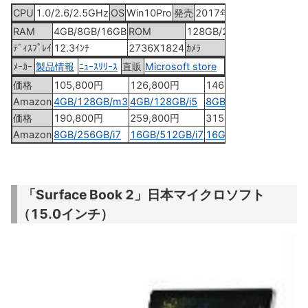
CPU
1.0/2.6/2.5GHz
OS
Win10Pro
発売
2017年6月15日
RAM
4GB/8GB/16GB
ROM
128GB/256GB/512GB/1T
ﾃﾞｨｽﾌﾟﾚｲ
12.3ｲﾝﾁ
2736X1824
ｶﾒﾗ
5.0MP
ﾒｰｶｰ
製品情報
ﾆｭｰｽﾘﾘｰｽ
直販
Microsoft store
価格
105,800円
126,800円
146,800円
Amazon
4GB/128GB/m3
4GB/128GB/i5
8GB/256GB/i5
価格
190,800円
259,800円
315,800円
Amazon
8GB/256GB/i7
16GB/512GB/i7
16GB/1TB/i7
「Surface Book 2」日本マイクロソフト
（15.0インチ）