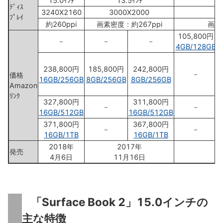
15.0ｲﾝﾁ
13.5ｲﾝﾁ
ﾃﾞｨｽ
3240X2160
3000X2000
ﾌﾟﾚｲ
約260ppi
画素密度：約267ppi
画素
105,800円
－
－
－
4GB/128GB
238,800円
185,800円
242,800円
－
価格
16GB/256GB
8GB/256GB
8GB/256GB
Amazon
ﾘﾝｸ
327,800円
311,800円
－
－
16GB/512GB
16GB/512GB
371,800円
367,800円
－
－
16GB/1TB
16GB/1TB
2018年
2017年
発売
4月6日
11月16日
「Surface Book 2」15.0インチの
主な特徴