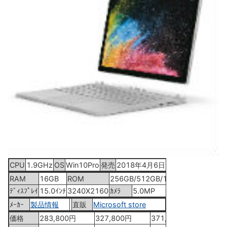
CPU
1.9GHz
OS
Win10Pro
発売
2018年4月6日
RAM
16GB
ROM
256GB/512GB/1TB
ﾃﾞｨｽﾌﾟﾚｲ
15.0ｲﾝﾁ
3240X2160
ｶﾒﾗ
5.0MP
ﾒｰｶｰ
製品情報
直販
Microsoft store
価格
283,800円
327,800円
371,800円