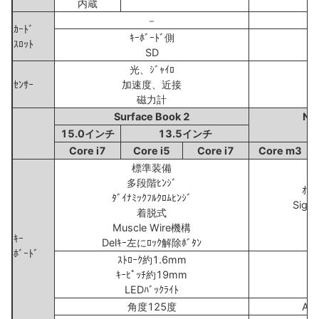
内蔵
－
ｶｰﾄﾞ
ｷｰﾎﾞｰﾄﾞ側
ｽﾛｯﾄ
SD
光、ｼﾞｬｲﾛ
ｾﾝｻｰ
加速度、近接
磁力計
Surface Book 2
New
15.0インチ
13.5インチ
Core i7
Core i5
Core i7
Core m3
標準装備
多段階ﾋﾝｼﾞ
ｵﾌ
ﾀﾞｲﾅﾐｯｸﾌﾙｸﾛﾑﾋﾝｼﾞ
Signa
着脱式
Muscle Wire機構
ｷｰ
Delｷｰ左にﾛｯｸ解除ﾎﾞﾀﾝ
ﾎﾞｰﾄﾞ
ｽﾄﾛｰｸ約1.6mm
ｽ
ｷｰﾋﾟｯﾁ約19mm
ｷ
LEDﾊﾞｯｸﾗｲﾄ
角度125度
Al