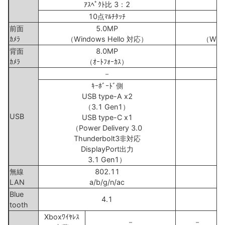
ｱｽﾍﾟｸﾄ比 3：2
ｱ
10点ﾏﾙﾁﾀｯﾁ
前面
5.0MP
ｶﾒﾗ
（Windows Hello 対応）
（Wind
背面
8.0MP
ｶﾒﾗ
（ｵｰﾄﾌｫｰｶｽ）
－
ｷｰﾎﾞｰﾄﾞ側
USB type-A x2
（3.1 Gen1）
USB
USB type-C x1
（Power Delivery 3.0
Thunderbolt3非対応
DisplayPort出力
3.1 Gen1）
無線
802.11
LAN
a/b/g/n/ac
Blue
4.1
tooth
Xboxﾜｲﾔﾚｽ
－
－