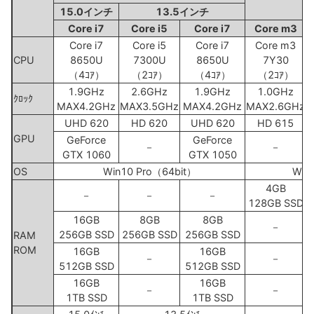
15.0インチ
13.5インチ
Core i7
Core i5
Core i7
Core m3
Core i7
Core i5
Core i7
Core m3
CPU
8650U
7300U
8650U
7Y30
（4ｺｱ）
（2ｺｱ）
（4ｺｱ）
（2ｺｱ）
1.9GHz
2.6GHz
1.9GHz
1.0GHz
ｸﾛｯｸ
MAX4.2GHz
MAX3.5GHz
MAX4.2GHz
MAX2.6GHz
M
UHD 620
HD 620
UHD 620
HD 615
GPU
GeForce
GeForce
－
－
GTX 1060
GTX 1050
OS
Win10 Pro（64bit）
Win
4GB
－
－
－
128GB SSD
16GB
8GB
8GB
－
256GB SSD
256GB SSD
256GB SSD
RAM
ROM
16GB
16GB
－
－
512GB SSD
512GB SSD
16GB
16GB
－
－
1TB SSD
1TB SSD