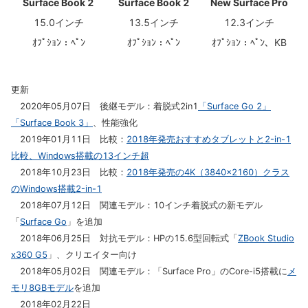
Surface Book 2
Surface Book 2
New Surface Pro
15.0インチ
13.5インチ
12.3インチ
ｵﾌﾟｼｮﾝ：ﾍﾟﾝ
ｵﾌﾟｼｮﾝ：ﾍﾟﾝ
ｵﾌﾟｼｮﾝ：ﾍﾟﾝ、KB
更新
2020年05月07日 後継モデル：着脱式2in1
「Surface Go 2」
「Surface Book 3」
、性能強化
2019年01月11日 比較：
2018年発売おすすめタブレットと2-in-1
比較、Windows搭載の13インチ超
2018年10月23日 比較：
2018年発売の4K（3840x2160）クラス
のWindows搭載2-in-1
2018年07月12日 関連モデル：10インチ着脱式の新モデル
「
Surface Go
」を追加
2018年06月25日 対抗モデル：HPの15.6型回転式「
ZBook Studio
x360 G5
」、クリエイター向け
2018年05月02日 関連モデル：「Surface Pro」のCore-i5搭載に
メ
モリ8GBモデル
を追加
2018年02月22日