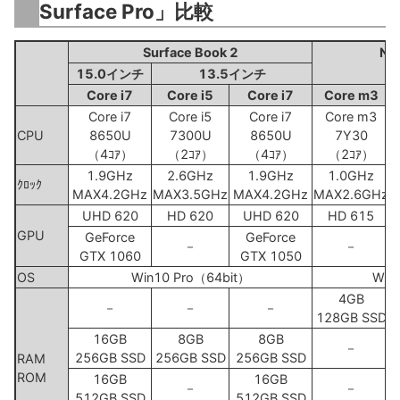
Surface Pro」比較
Surface Book 2
New
15.0インチ
13.5インチ
Core i7
Core i5
Core i7
Core m3
Core i7
Core i5
Core i7
Core m3
CPU
8650U
7300U
8650U
7Y30
（4ｺｱ）
（2ｺｱ）
（4ｺｱ）
（2ｺｱ）
1.9GHz
2.6GHz
1.9GHz
1.0GHz
ｸﾛｯｸ
MAX4.2GHz
MAX3.5GHz
MAX4.2GHz
MAX2.6GHz
M
UHD 620
HD 620
UHD 620
HD 615
GPU
GeForce
GeForce
－
－
GTX 1060
GTX 1050
OS
Win10 Pro（64bit）
Win
4GB
－
－
－
128GB SSD
16GB
8GB
8GB
－
256GB SSD
256GB SSD
256GB SSD
RAM
ROM
16GB
16GB
－
－
512GB SSD
512GB SSD