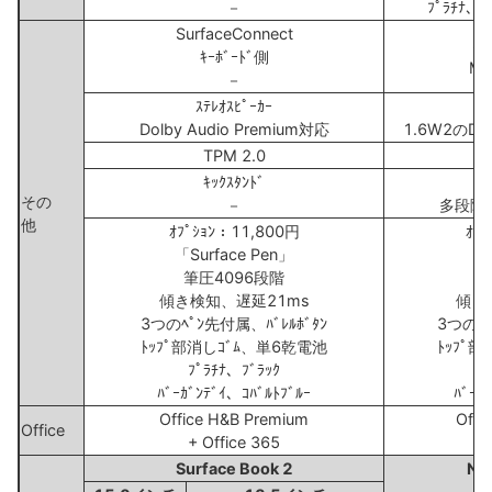
－
ﾌﾟﾗﾁﾅ、ﾊ
SurfaceConnect
Su
ｷｰﾎﾞｰﾄﾞ側
Min
－
ｽﾃﾚｵｽﾋﾟｰｶｰ
Dolby Audio Premium対応
1.6W2のDol
TPM 2.0
ｷｯｸｽﾀﾝﾄﾞ
その
－
多段階
他
ｵﾌﾟｼｮﾝ：11,800円
ｵﾌ
「Surface Pen」
「S
筆圧4096段階
傾き検知、遅延21ms
傾き
3つのﾍﾟﾝ先付属、ﾊﾞﾚﾙﾎﾞﾀﾝ
3つのﾍﾟ
ﾄｯﾌﾟ部消しｺﾞﾑ、単6乾電池
ﾄｯﾌﾟ
ﾌﾟﾗﾁﾅ、ﾌﾞﾗｯｸ
ﾊﾞｰｶﾞﾝﾃﾞｲ、ｺﾊﾞﾙﾄﾌﾞﾙｰ
ﾊﾞｰｶ
Office H&B Premium
Offi
Office
+ Office 365
Surface Book 2
New