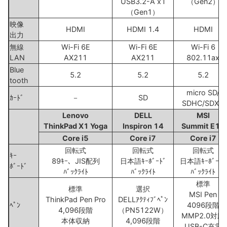
USB3.2-A x1
（Gen2）
（Gen1）
映像
HDMI
HDMI 1.4
HDMI
出力
無線
Wi-Fi 6E
Wi-Fi 6E
Wi-Fi 6
LAN
AX211
AX211
802.11ax
Blue
5.2
5.2
5.2
tooth
micro SD/
ｶｰﾄﾞ
－
SD
SDHC/SDXC
Lenovo
DELL
MSI
ThinkPad X1 Yoga
Inspiron 14
Summit E14
Core i5
Core i7
Core i7
回転式
回転式
回転式
ｷｰ
89ｷｰ、JIS配列
日本語ｷｰﾎﾞｰﾄﾞ
日本語ｷｰﾎﾞｰﾄﾞ
ﾎﾞｰﾄﾞ
ﾊﾞｯｸﾗｲﾄ
ﾊﾞｯｸﾗｲﾄ
ﾊﾞｯｸﾗｲﾄ
標準
標準
選択
MSI Pen
ThinkPad Pen Pro
DELLｱｸﾃｨﾌﾞﾍﾟﾝ
ﾍﾟﾝ
4096段階
4,096段階
（PN5122W）
MMP2.0対応
本体収納
4,096段階
USB-C充電