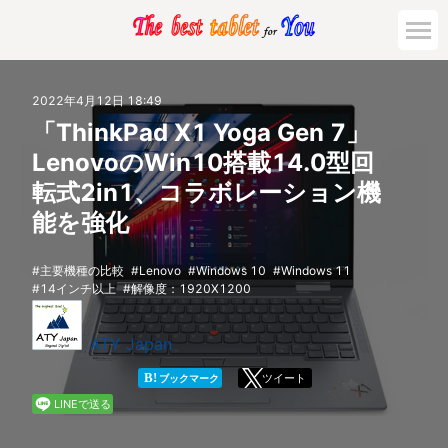
市場動向
2022年4月12日 18:49
「ThinkPad X1 Yoga Gen 7」
活用対策と事例
LenovoのWin10搭載14.0型回
転式2in1、コラボレーション機
主要機種の比較
能を強化
ゲーミング
主要機種の比較
Lenovo
Windows 10
Windows 11
14インチ以上
解像度：1920X1200
法人向け
ATY Japan
B!
ツイート
ブックマーク
LINEで送る