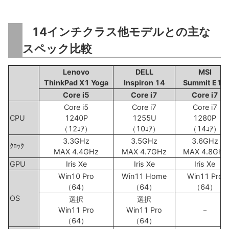
14インチクラス他モデルとの主な
スペック比較
Lenovo
DELL
MSI
ThinkPad X1 Yoga
Inspiron 14
Summit E14
Core i5
Core i7
Core i7
Core i5
Core i7
Core i7
CPU
1240P
1255U
1280P
（12ｺｱ）
（10ｺｱ）
（14ｺｱ）
3.3GHz
3.5GHz
3.6GHz
ｸﾛｯｸ
MAX 4.4GHz
MAX 4.7GHz
MAX 4.8Ghz
GPU
Iris Xe
Iris Xe
Iris Xe
Win10 Pro
Win11 Home
Win11 Pro
（64）
（64）
（64）
OS
選択
選択
Win11 Pro
Win11 Pro
－
（64）
（64）