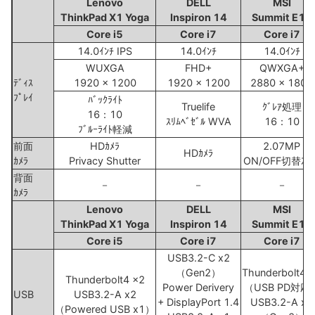
Lenovo
DELL
MSI
ThinkPad X1 Yoga
Inspiron 14
Summit E14
Core i5
Core i7
Core i7
14.0ｲﾝﾁ IPS
14.0ｲﾝﾁ
14.0ｲﾝﾁ
WUXGA
FHD+
QWXGA+
ﾃﾞｨｽ
1920 x 1200
1920 x 1200
2880 x 1800
ﾌﾟﾚｲ
ﾊﾞｯｸﾗｲﾄ
Truelife
ｸﾞﾚｱ処理
16：10
ｽﾘﾑﾍﾞｾﾞﾙ WVA
16：10
ﾌﾞﾙｰﾗｲﾄ軽減
前面
HDｶﾒﾗ
2.07MP
HDｶﾒﾗ
ｶﾒﾗ
Privacy Shutter
ON/OFF切替ｽｲｯ
背面
－
－
－
ｶﾒﾗ
Lenovo
DELL
MSI
ThinkPad X1 Yoga
Inspiron 14
Summit E14
Core i5
Core i7
Core i7
USB3.2-C x2
（Gen2）
Thunderbolt4 
Thunderbolt4 x2
Power Derivery
（USB PD対応
USB
USB3.2-A x2
+ DisplayPort 1.4
USB3.2-A x1
（Powered USB x1）