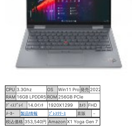
CPU
3.3Ghz
OS
Win11 Pro
発売
2022年4月12日
RAM
16GB LPDDR5
ROM
256GB PCIe
ﾃﾞｨｽﾌﾟﾚｲ
14.0ｲﾝﾁ
1920X1299
ｶﾒﾗ
FHD
ﾒｰｶｰ
製品情報
ﾌﾟﾚｽﾘﾘｰｽ
直販
－
税込価格
353,540円
Amazon
X1 Yoga Gen 7