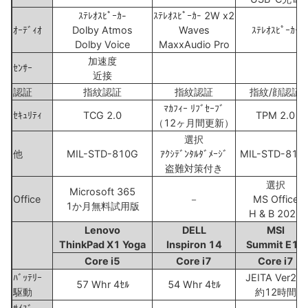
ｽﾃﾚｵｽﾋﾟｰｶ-
ｽﾃﾚｵｽﾋﾟｰｶ- 2W x2
ｵｰﾃﾞｨｵ
Dolby Atmos
Waves
ｽﾃﾚｵｽﾋﾟｰｶｰ
Dolby Voice
MaxxAudio Pro
加速度
ｾﾝｻｰ
近接
認証
指紋認証
指紋認証
指紋/顔認証
ﾏｶﾌｨｰ ﾘﾌﾞｾｰﾌﾞ
ｾｷｭﾘﾃｨ
TCG 2.0
TPM 2.0
（12ヶ月間更新）
選択
他
MIL-STD-810G
ｱｸｼﾃﾞﾝﾀﾙﾀﾞﾒｰｼﾞ
MIL-STD-810
盗難対策付き
選択
Microsoft 365
Office
－
MS Office
1か月無料試用版
H & B 2021
Lenovo
DELL
MSI
ThinkPad X1 Yoga
Inspiron 14
Summit E14
Core i5
Core i7
Core i7
ﾊﾞｯﾃﾘｰ
JEITA Ver2.0
57 Whr 4ｾﾙ
54 Whr 4ｾﾙ
駆動
約12時間