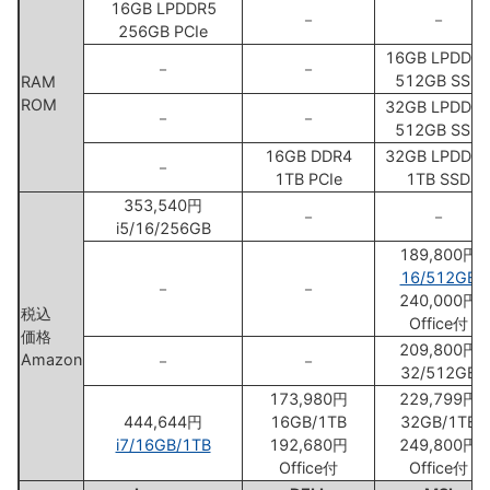
16GB LPDDR5
－
－
256GB PCIe
16GB LPDDR
－
－
512GB SSD
RAM
ROM
32GB LPDDR
－
－
512GB SSD
16GB DDR4
32GB LPDDR
－
1TB PCIe
1TB SSD
353,540円
－
－
i5/16/256GB
189,800円
16/512GB
－
－
240,000円
税込
Office付
価格
209,800円
Amazon
－
－
32/512GB
173,980円
229,799円
444,644円
16GB/1TB
32GB/1TB
i7/16GB/1TB
192,680円
249,800円
Office付
Office付