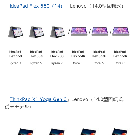
「
IdeaPad Flex 550（14）
」Lenovo（14.0型回転式）
IdeaPad
IdeaPad
IdeaPad
IdeaPad
IdeaPad
IdeaPad
Flex 550
Flex 550
Flex 550
Flex 550i
Flex 550i
Flex 550i
Ryzen 3
Ryzen 5
Ryzen 7
Core i3
Core i5
Core i7
「
ThinkPad X1 Yoga Gen 6
」Lenovo（14.0型回転式、
従来モデル）