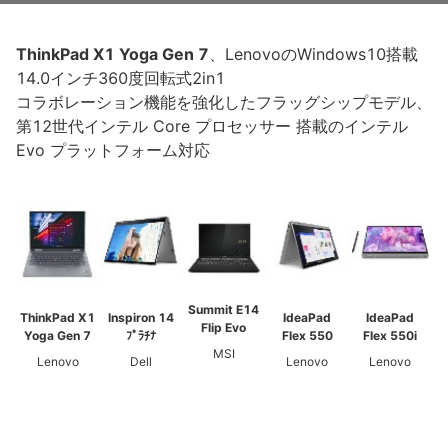
ThinkPad X1 Yoga Gen 7
、LenovoのWindows10搭載
14.0インチ360度回転式2in1
コラボレーション機能を強化したフラッグシップモデル、
第12世代インテル Core プロセッサー 搭載のインテル
Evo プラットフォーム対応
Summit E14
ThinkPad X1
Inspiron 14
IdeaPad
IdeaPad
Flip Evo
Yoga Gen 7
ﾌﾟﾗﾁﾅ
Flex 550
Flex 550i
MSI
Lenovo
Dell
Lenovo
Lenovo