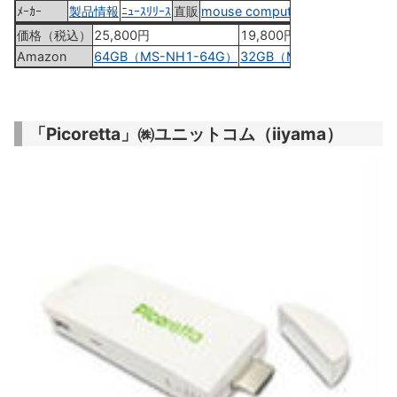
ﾒｰｶｰ
製品情報
ﾆｭｰｽﾘﾘｰｽ
直販
mouse computer
価格（税込）
25,800円
19,800円
Amazon
64GB（MS-NH1-64G）
32GB（MS-NH1）
「Picoretta」㈱ユニットコム（iiyama）