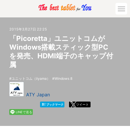
市場動向
2015年3月27日 22:25
「Picoretta」ユニットコムが
活用対策と事例
Windows搭載スティック型PC
を発売、HDMI端子のキャップ付
主要機種の比較
属
ゲーミング
ユニットコム（iiyama）
Windows 8
法人向け
ATY Japan
B!
ツイート
ブックマーク
LINEで送る