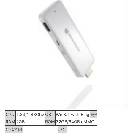
CPU
1.33/1.83Ghz
OS
Win8.1 with Bing
発売
2015年3月6日
RAM
2GB
ROM
32GB/64GB eMMC
ﾃﾞｨｽﾌﾟﾚｲ
－
ｶﾒﾗ
－