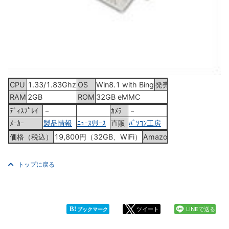
CPU
1.33/1.83Ghz
OS
Win8.1 with Bing
発売
2015年3月28日
RAM
2GB
ROM
32GB eMMC
ﾃﾞｨｽﾌﾟﾚｲ
－
ｶﾒﾗ
－
ﾒｰｶｰ
製品情報
ﾆｭｰｽﾘﾘｰｽ
直販
ﾊﾟｿｺﾝ工房
価格（税込）
19,800円（32GB、WiFi）
Amazon
Picoretta
トップに戻る
B!
ツイート
LINEで送る
ブックマーク