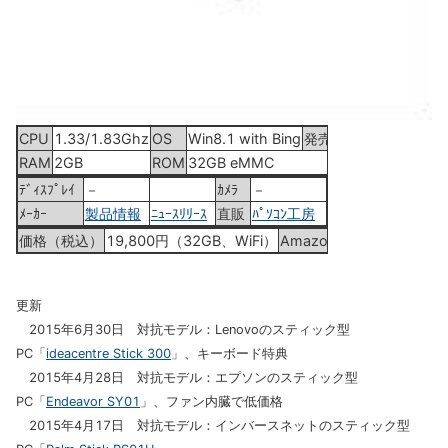
CPU
1.33/1.83Ghz
OS
Win8.1 with Bing
発売
2015年3月28日
RAM
2GB
ROM
32GB eMMC
ﾃﾞｨｽﾌﾟﾚｲ
－
ｶﾒﾗ
－
ﾒｰｶｰ
製品情報
ﾆｭｰｽﾘﾘｰｽ
直販
ﾊﾟｿｺﾝ工房
価格（税込）
19,800円（32GB、WiFi）
Amazon
Picoretta
更新
2015年6月30日 対抗モデル：Lenovoのスティック型
PC「
ideacentre Stick 300
」、キーボード特典
2015年4月28日 対抗モデル：エプソンのスティック型
PC「
Endeavor SY01
」、ファン内臓で低価格
2015年4月17日 対抗モデル：インバースネットのスティック型