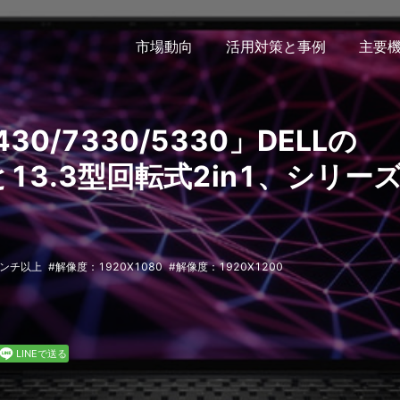
市場動向
活用対策と事例
主要
7430/7330/5330」DELLの
型と13.3型回転式2in1、シリー
インチ以上
解像度：1920X1080
解像度：1920X1200
LINEで送る