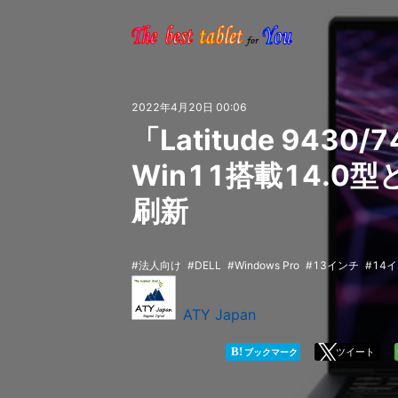
2022年4月20日 00:06
「Latitude 9430/
Win11搭載14.0
刷新
法人向け
DELL
Windows Pro
13インチ
14
ATY Japan
B!
ツイート
ブックマーク