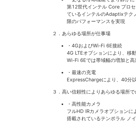
第12世代インテル Core プ
ているインテルのAdaptix
限のパフォーマンスを実現
２．あらゆる場所が仕事場
・4GおよびWi-Fi 6E接続
4G LTEオプションにより、
Wi-Fi 6Eでは帯域幅の増加と
・最速の充電
ExpressChargeにより、4
３．高い信頼性によりあらゆる場所で
・高性能カメラ
フルHD IRカメラオプション
搭載されているテンポラル ノ