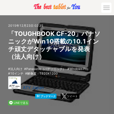
市場動向
2015年12月23日 02:35
「TOUGHBOOK CF-20」パナソ
活用対策と事例
ニックがWin10搭載の10.1イン
チ頑丈デタッチャブルを発表
主要機種の比較
（法人向け）
ゲーミング
法人向け
Panasonic（パナソニック）
Windows Pro
10インチ
解像度：1920X1200
法人向け
ATY Japan
B!
ツイート
ブックマーク
LINEで送る