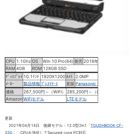
CPU
1.1Ghz
OS
Win 10 Pro(64)
発売
2016年3月下旬
RAM
4GB
ROM
128GB SSD
ﾃﾞｨｽﾌﾟﾚｲ
10.1ｲﾝﾁ
1920X1200
ｶﾒﾗ
2.0MP
ﾒｰｶｰ
製品情報
ﾌﾟﾚｽﾘﾘｰｽ
直販
Panasonic Store
価格
267,500円～（WiFi）
285,200円～（LTE）
Amazon
WiFiモデル
LTEモデル
更新
2021年04月14日 後継モデル：12.0型2in1「
TOUGHBOOK CF-
33G
」、CPUを強化してSecured-core PC対応