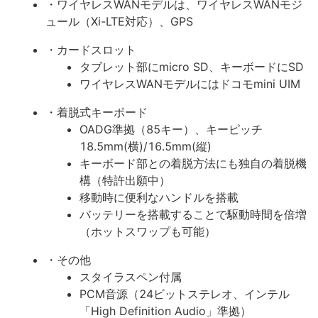
・ワイヤレスWANモデルは、ワイヤレスWANモジ
ュール（Xi-LTE対応）、GPS
・カードスロット
タブレット部にmicro SD、キーボードにSD
ワイヤレスWANモデルにはドコモmini UIM
・着脱式キーボード
OADG準拠（85キー）、キーピッチ
18.5mm(横)/16.5mm(縦)
キーボード部との着脱方法にも独自の着脱機
構（特許出願中）
移動時に便利なハンドルを搭載
バッテリーを搭載することで駆動時間を倍増
（ホットスワップも可能）
・その他
スタイラスペン付属
PCM音源（24ビットステレオ、インテル
「High Definition Audio」準拠）