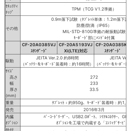
ｾｷｭﾘﾃｨ
TPM（TCG V1.2準拠）
ﾁｯﾌﾟ
0.9m落下試験（ﾀﾌﾞﾚｯﾄ単体：1.2m落下試
防塵/防滴（IP65）
その他
MIL-STD-810G準拠の耐振動試験
ｷｰﾎﾞｰﾄﾞ部にﾊﾝﾄﾞﾙ付属
CF-20A0385VJ
CF-20A5193VJ
CF-20A0385KJ
ｽﾀﾝﾀﾞｰﾄﾞ
Xi(LTE)対応
ｽﾀﾝﾀﾞｰﾄﾞ
JEITA Ver.2.0 約8時間
JEITA Ver
駆動
（ﾊﾞｯﾃﾘｰをｷｰﾎﾞｰﾄﾞ装着時：約16時間）
（ﾊﾞｯﾃﾘｰをｷｰﾎﾞ
ｻｲｽﾞ
高さ
272
幅
233
厚さ
33.5
(mm)
重量
ﾀﾌﾞﾚｯﾄ：約950g、ｷｰﾎﾞｰﾄﾞ装着時：約1,76
発売
2016年3月
内臓
ﾊﾞｰｺｰﾄﾞﾘｰﾀﾞｰ、USB2.0ﾎﾟｰﾄ、ｼﾘｱﾙｺﾈｸﾀｰ、GPS
ｵﾌﾟｼｮﾝ
ｵﾌﾟｼｮﾝを工場で内蔵する「ｺﾝﾌｨｸﾞｻｰﾋﾞｽ
外付