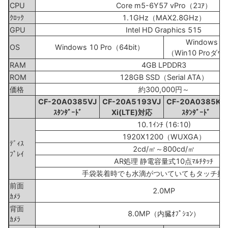
CPU
Core m5-6Y57 vPro（2ｺｱ）
ｸﾛｯｸ
1.1GHz（MAX2.8GHz）
GPU
Intel HD Graphics 515
Windows 7 
OS
Windows 10 Pro（64bit）
（Win10 Pro
RAM
4GB LPDDR3
ROM
128GB SSD（Serial ATA）
価格
約300,000円～
CF-20A0385VJ
CF-20A5193VJ
CF-20A0385KJ
ｽﾀﾝﾀﾞｰﾄﾞ
Xi(LTE)対応
ｽﾀﾝﾀﾞｰﾄﾞ
10.1ｲﾝﾁ (16:10)
1920X1200（WUXGA）
ﾃﾞｨｽ
2cd/㎡～800cd/㎡
ﾌﾟﾚｲ
AR処理 静電容量式10点ﾏﾙﾁﾀｯﾁ
手袋装着時でも水滴がついていてもタッチ操
前面
2.0MP
ｶﾒﾗ
背面
8.0MP（内臓ｵﾌﾟｼｮﾝ）
ｶﾒﾗ