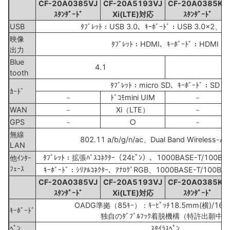
CF-20A0385VJ
CF-20A5193VJ
CF-20A0385KJ
ｽﾀﾝﾀﾞｰﾄﾞ
Xi(LTE)対応
ｽﾀﾝﾀﾞｰﾄﾞ
USB
ﾀﾌﾞﾚｯﾄ：USB 3.0、ｷｰﾎﾞｰﾄﾞ：USB 3.0x2、US
映像
ﾀﾌﾞﾚｯﾄ：HDMI、ｷｰﾎﾞｰﾄﾞ：HDMI
出力
Blue
4.1
4
tooth
ﾀﾌﾞﾚｯﾄ：micro SD、ｷｰﾎﾞｰﾄﾞ：SD
ｶｰﾄﾞ
－
ﾄﾞｺﾓmini UIM
－
WAN
－
Xi（LTE）
－
GPS
－
○
－
無線
802.11 a/b/g/n/ac、Dual Band Wireless-A
LAN
ﾀﾌﾞﾚｯﾄ：拡張ﾊﾞｽｺﾈｸﾀｰ（24ﾋﾟﾝ）、1000BASE-T/100BAS
他ｲﾝﾀｰ
ﾌｪｰｽ
ｷｰﾎﾞｰﾄﾞ：ｼﾘｱﾙｺﾈｸﾀｰ、ｱﾅﾛｸﾞRGB、1000BASE-T/100BA
CF-20A0385VJ
CF-20A5193VJ
CF-20A0385KJ
ｽﾀﾝﾀﾞｰﾄﾞ
Xi(LTE)対応
ｽﾀﾝﾀﾞｰﾄﾞ
OADG準拠（85ｷｰ）：ｷｰﾋﾟｯﾁ18.5mm(横)/16.
ｷｰﾎﾞｰﾄﾞ
独自のﾀﾞﾌﾞﾙﾌｯｸ着脱機構（特許出願中）
ﾍﾟﾝ
ｽﾀｲﾗｽﾍﾟﾝ