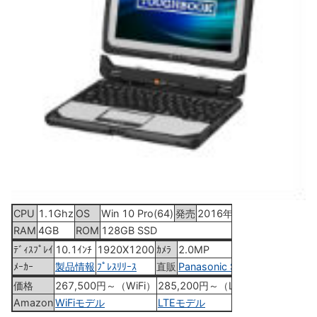
CPU
1.1Ghz
OS
Win 10 Pro(64)
発売
2016年3月下旬
RAM
4GB
ROM
128GB SSD
ﾃﾞｨｽﾌﾟﾚｲ
10.1ｲﾝﾁ
1920X1200
ｶﾒﾗ
2.0MP
ﾒｰｶｰ
製品情報
ﾌﾟﾚｽﾘﾘｰｽ
直販
Panasonic Store
価格
267,500円～（WiFi）
285,200円～（LTE）
Amazon
WiFiモデル
LTEモデル