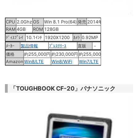
CPU
2.0Ghz
OS
Win 8.1 Pro(64)
発売
2014年8月下旬
RAM
4GB
ROM
128GB
ﾃﾞｨｽﾌﾟﾚｲ
10.1ｲﾝﾁ
1920X1200
ｶﾒﾗ
0.92MP
ﾒｰｶｰ
製品情報
ﾌﾟﾚｽﾘﾘｰｽ
直販
－
価格
約255,000円
約230,000円
約255,000円
約230,000円
Amazon
Win8/LTE
Win8/WiFi
Win7/LTE
Win7/WiFi
「TOUGHBOOK CF-20」パナソニック