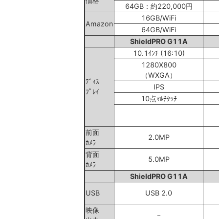
価格
64GB：約220,000円
16GB/WiFi
Amazon
64GB/WiFi
ShieldPRO G11A
10.1ｲﾝﾁ (16:10)
1280X800
（WXGA）
ﾃﾞｨｽ
IPS
ﾌﾟﾚｲ
10点ﾏﾙﾁﾀｯﾁ
前面
2.0MP
ｶﾒﾗ
背面
5.0MP
ｶﾒﾗ
ShieldPRO G11A
USB
USB 2.0
映像
－