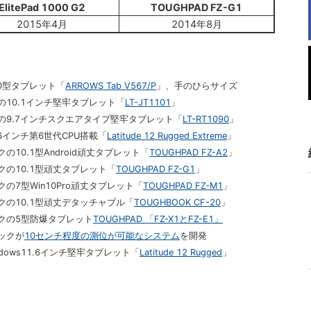
ElitePad 1000 G2
TOUGHPAD FZ-G1
2015年4月
2014年8月
.0型タブレット「
ARROWS Tab V567/P
」、手のひらサイズ
の10.1インチ堅牢タブレット「
LT-JT1101
」
の9.7インチスクエアタイプ堅牢タブレット「
LT-RT1090
」
.6インチ第6世代CPU搭載「
Latitude 12 Rugged Extreme
」
10.1型Android頑丈タブレット「
TOUGHPAD FZ-A2
」
クの10.1型頑丈タブレット「
TOUGHPAD FZ-G1
」
の7型Win10Pro頑丈タブレット「
TOUGHPAD FZ-M1
」
クの10.1型頑丈デタッチャブル「
TOUGHBOOK CF-20
」
ックの5型防爆タブレット
TOUGHPAD 「FZ-X1とFZ-E1」
ックが
10センチ程度の測位が可能なシステム
を開発
dows11.6インチ堅牢タブレット「
Latitude 12 Rugged
」