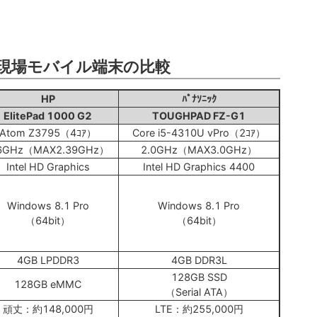
ws現場モバイル端末の比較
HP
ﾊﾟﾅｿﾆｯｸ
ElitePad 1000 G2
TOUGHPAD FZ-G1
Atom Z3795（4ｺｱ）
Core i5-4310U vPro（2ｺｱ）
.6GHz（MAX2.39GHz）
2.0GHz（MAX3.0GHz）
Intel HD Graphics
Intel HD Graphics 4400
Windows 8.1 Pro
Windows 8.1 Pro
（64bit）
（64bit）
4GB LPDDR3
4GB DDR3L
128GB SSD
128GB eMMC
（Serial ATA）
頑丈：約148,000円
LTE：約255,000円