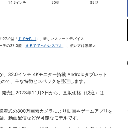
14.6インチ
50型
85型
27.0型「
ドでかPad
」、新しいスマートデバイス
テの27.0型「
まるででっかいスマホ
」、使い方は無限大
が、32.0インチ 4Kモニター搭載 Androidタブレット
たので、主な特徴とスペックを整理します。
発売は2023年11月3日から、直販価格（税込）は
脱着式の800万画素カメラにより動画やゲームアプリを
通話、動画配信などが可能なモデルです。