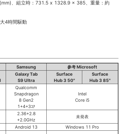
.3(mm)、組立時：731.5 x 1328.9 x 385、重量：約
最大4時間駆動
Samsung
参考 Microsoft
Galaxy Tab
Surface
Surface
1
S9 Ultra
Hub 3 50"
Hub 3 85"
Qualcomm
Snapdragon
Intel
8 Gen2
Core i5
1+4+3ｺｱ
2.36+2.8
未発表
+2.0GHz
Android 13
Windows 11 Pro