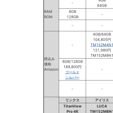
4GB
－
64GB
RAM
8GB
－
ROM
128GB
－
－
4GB/64GB
104,805円
－
TM152M4N
121,980円
TM152M8N
税込み
8GB/128GB
価格
189,800円
Amazon
－
ゴールド
シルバー
－
－
リンクス
アイリス
TitanView
LUCA
Pro 4K
TM152M8N