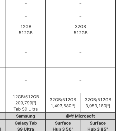
－
－
－
－
12GB
32GB
512GB
512GB
1
－
－
1
－
－
12GB/512GB
32GB/512GB
32GB/512GB
209,799円
1,493,580円
3,953,180円
Tab S9 Ultra
Samsung
参考 Microsoft
Galaxy Tab
Surface
Surface
1
S9 Ultra
Hub 3 50"
Hub 3 85"