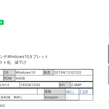
ンチWindows10タブレット
クト化、値下げ
OS
Windows10
発売
2015年12月22日
ROM
64GB
8.0ｲﾝﾁ
1920X1200
ｶﾒﾗ
2.0MP
直販
ｼﾙﾊﾞｰ
ﾌﾞﾗｯｸ
（64GB、WiFi）
Amazon
－
26日