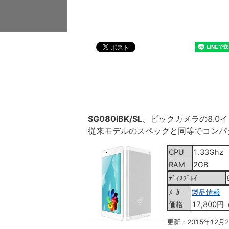
SG080iBK/SL
、ビックカメラの8.0イ
従来モデルのスペックと同等でコンパ
CPU
1.33Ghz
RAM
2GB
ﾃﾞｨｽﾌﾟﾚｲ
ﾒｰｶｰ
製品情報
価格
17,800円
更新：2015年12月