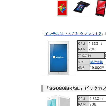
「
インテルはいってる タブレット2
」
CPU
1.33Ghz
RAM
2GB
ﾃﾞｨｽﾌﾟﾚｲ
ﾒｰｶｰ
製品情報
価格
19,800円
「SG080iBK/SL」ビックカ
CPU
1.33Ghz
RAM
2GB