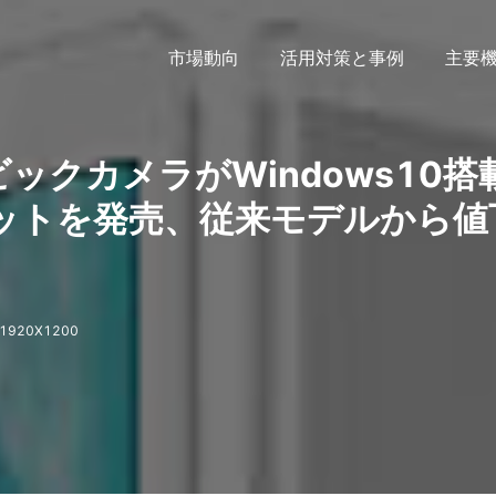
市場動向
活用対策と事例
主要
」ビックカメラがWindows10搭
レットを発売、従来モデルから値
920X1200