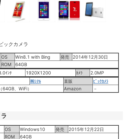
ビックカメラ
OS
Win8.1 with Bing
発売
2014年12月30日
ROM
64GB
8.0ｲﾝﾁ
1920X1200
ｶﾒﾗ
2.0MP
㈱ｼｱﾙ
直販
ﾋﾞｯｸｶﾒﾗ
（64GB、WiFi）
Amazon
－
メラ
OS
Windows10
発売
2015年12月22日
ROM
64GB