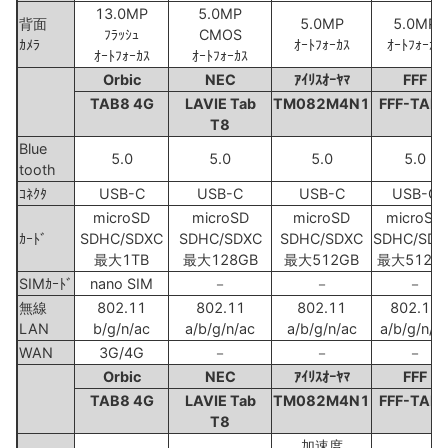
13.0MP
5.0MP
背面
5.0MP
5.0MP
ﾌﾗｯｼｭ
CMOS
ｶﾒﾗ
ｵｰﾄﾌｫｰｶｽ
ｵｰﾄﾌｫｰｶｽ
ｵｰﾄﾌｫｰｶｽ
ｵｰﾄﾌｫｰｶｽ
Orbic
NEC
ｱｲﾘｽｵｰﾔﾏ
FFF
TAB8 4G
LAVIE Tab
TM082M4N1
FFF-TAB
T8
Blue
5.0
5.0
5.0
5.0
tooth
ｺﾈｸﾀ
USB-C
USB-C
USB-C
USB-C
microSD
microSD
microSD
microSD
ｶｰﾄﾞ
SDHC/SDXC
SDHC/SDXC
SDHC/SDXC
SDHC/SDX
最大1TB
最大128GB
最大512GB
最大512G
SIMｶｰﾄﾞ
nano SIM
－
－
－
無線
802.11
802.11
802.11
802.11
LAN
b/g/n/ac
a/b/g/n/ac
a/b/g/n/ac
a/b/g/n/a
WAN
3G/4G
－
－
－
Orbic
NEC
ｱｲﾘｽｵｰﾔﾏ
FFF
TAB8 4G
LAVIE Tab
TM082M4N1
FFF-TAB
T8
加速度