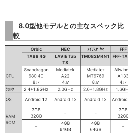
8.0型他モデルとの主なスペック比
較
Orbic
NEC
ｱｲﾘｽｵｰﾔﾏ
FFF
TAB8 4G
LAVIE Tab
TM082M4N1
FFF-TAB
T8
Snapdragon
Mediatek
Mediatek
Allwinner
CPU
680 4G
A22
MT6769
A133
8ｺｱ
4ｺｱ
8ｺｱ
4ｺｱ
ｸﾛｯｸ
2.4+1.8GHz
2.0GHz
2.0+1.8GHz
1.6GHz
OS
Android 12
Android 12
Android 12
Android 1
3GB
3GB
－
－
32GB
32GB
RAM
ROM
4GB
4GB
－
－
64GB
64GB