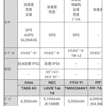
加速度
地磁気
加速度
照度
近接
加速度
照度
近接
照度
ｼﾞｬｲﾛ
ｾﾝｻｰ
GPS
AGPS
GPS
GPS
－
GLONASS
ｽﾃﾚｵｽﾋﾟｰｶｰ
ｵｰﾃﾞｨｵ
ｽﾃﾚｵｽﾋﾟｰｶｰ
ｽﾃﾚｵｽﾋﾟｰｶｰ
ｽﾃﾚｵｽﾋﾟｰｶ
1W x2
防水防塵 IP52
防塵 IP5X
－
－
対応
（ｵﾌﾟｼｮﾝ）
－
－
－
ｽﾀﾝﾄﾞｶﾊﾞｰ
Orbic
NEC
ｱｲﾘｽｵｰﾔﾏ
FFF
TAB8 4G
LAVIE Tab
TM082M4N1
FFF-TAB
T8
ﾊﾞｯﾃ
5,100mAh
4,000mA
4,300mAh
5,000mAh
ﾘｰ
約15時間
約4.5時間