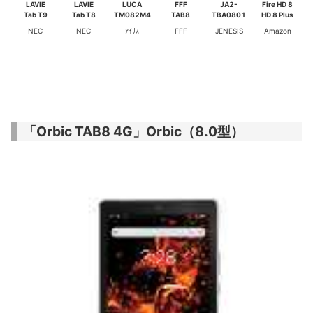
LAVIE
LAVIE
LUCA
FFF
JA2-
Fire HD 8
Tab T9
Tab T8
TM082M4
TAB8
TBA0801
HD 8 Plus
NEC
NEC
ｱｲﾘｽ
FFF
JENESIS
Amazon
「
Orbic TAB8 4G
」Orbic（8.0型）