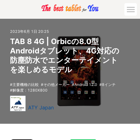
2023年6月 1日 20:25
TAB 8 4G | Orbicの8.0型
Androidタブレット、4G対応の
防塵防水でエンターテイメント
を楽しめるモデル
主要機種の比較
その他メーカー
Android 12.0
8インチ
解像度：1280X800
ATY Japan