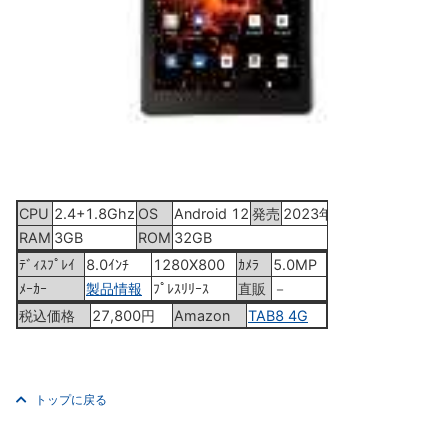
CPU
2.4+1.8Ghz
OS
Android 12
発売
2023年6月上旬
RAM
3GB
ROM
32GB
ﾃﾞｨｽﾌﾟﾚｲ
8.0ｲﾝﾁ
1280X800
ｶﾒﾗ
5.0MP
ﾒｰｶｰ
製品情報
ﾌﾟﾚｽﾘﾘｰｽ
直販
－
税込価格
27,800円
Amazon
TAB8 4G
トップに戻る