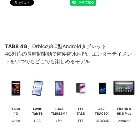
TAB8 4G
、Orbicの8.0型Androidタブレット
4G対応の長時間駆動で防塵防水性能、エンターテイメン
トをいつでもどこでも楽しめるモデル
TAB8
LAVIE
LUCA
FFF
JA2-
Fire HD 8
4G
Tab T8
TM082M4
TAB8
TBA0801
HD 8 Plus
Orbic
NEC
ｱｲﾘｽ
FFF
JENESIS
Amazon