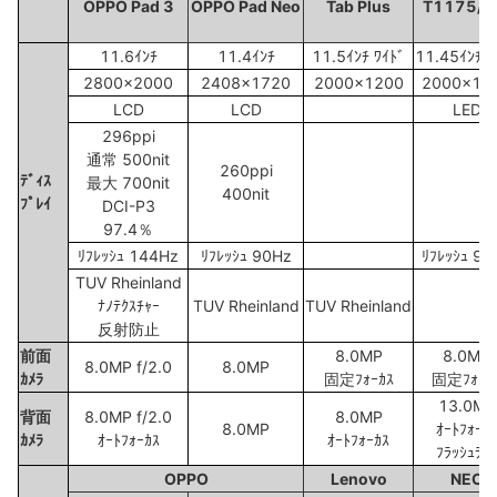
OPPO Pad 3
OPPO Pad Neo
Tab Plus
T1175/J
11.6ｲﾝﾁ
11.4ｲﾝﾁ
11.5ｲﾝﾁ ﾜｲﾄﾞ
11.45ｲﾝﾁ ﾜ
2800x2000
2408x1720
2000x1200
2000x12
LCD
LCD
LED
296ppi
通常 500nit
260ppi
ﾃﾞｨｽ
最大 700nit
400nit
ﾌﾟﾚｲ
DCI-P3
97.4％
ﾘﾌﾚｯｼｭ 144Hz
ﾘﾌﾚｯｼｭ 90Hz
ﾘﾌﾚｯｼｭ 90
TUV Rheinland
ﾅﾉﾃｸｽﾁｬｰ
TUV Rheinland
TUV Rheinland
反射防止
前面
8.0MP
8.0MP
8.0MP f/2.0
8.0MP
ｶﾒﾗ
固定ﾌｫｰｶｽ
固定ﾌｫｰｶ
13.0MP
背面
8.0MP f/2.0
8.0MP
8.0MP
ｵｰﾄﾌｫｰｶ
ｶﾒﾗ
ｵｰﾄﾌｫｰｶｽ
ｵｰﾄﾌｫｰｶｽ
ﾌﾗｯｼｭﾗｲ
OPPO
Lenovo
NEC