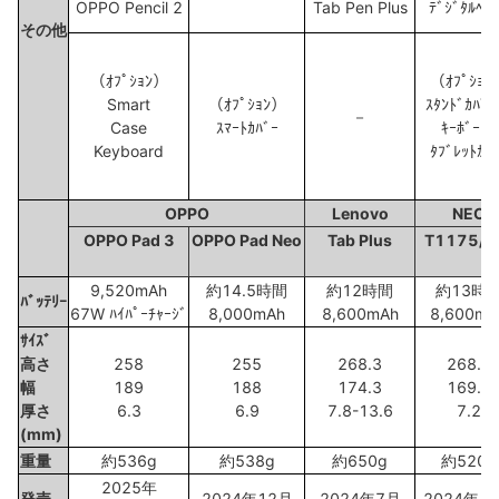
OPPO Pencil 2
Tab Pen Plus
ﾃﾞｼﾞﾀﾙﾍﾟ
その他
（ｵﾌﾟｼｮﾝ）
（ｵﾌﾟｼｮﾝ
Smart
（ｵﾌﾟｼｮﾝ）
ｽﾀﾝﾄﾞｶﾊﾞ
－
Case
ｽﾏｰﾄｶﾊﾞｰ
ｷｰﾎﾞｰﾄﾞ
Keyboard
ﾀﾌﾞﾚｯﾄｶﾊ
OPPO
Lenovo
NEC
OPPO Pad 3
OPPO Pad Neo
Tab Plus
T1175/J
9,520mAh
約14.5時間
約12時間
約13時
ﾊﾞｯﾃﾘｰ
67W ﾊｲﾊﾟｰﾁｬｰｼﾞ
8,000mAh
8,600mAh
8,600mA
ｻｲｽﾞ
高さ
258
255
268.3
268.7
幅
189
188
174.3
169.0
厚さ
6.3
6.9
7.8-13.6
7.2
(mm)
重量
約536g
約538g
約650g
約520g
2025年
発売
2024年12月
2024年7月
2024年1