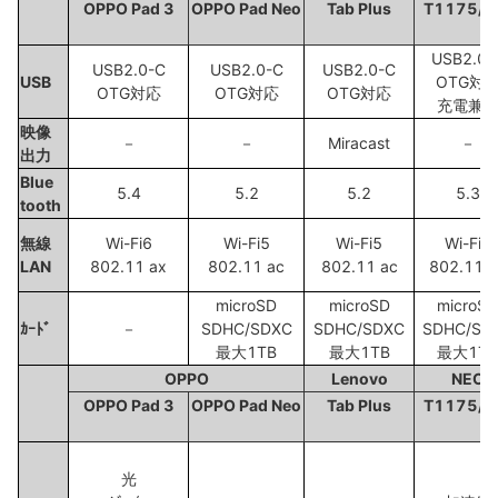
OPPO Pad 3
OPPO Pad Neo
Tab Plus
T1175/J
USB2.0-
USB2.0-C
USB2.0-C
USB2.0-C
USB
OTG対
OTG対応
OTG対応
OTG対応
充電兼
映像
－
－
Miracast
－
出力
Blue
5.4
5.2
5.2
5.3
tooth
無線
Wi-Fi6
Wi-Fi5
Wi-Fi5
Wi-Fi6
LAN
802.11 ax
802.11 ac
802.11 ac
802.11 a
microSD
microSD
microSD
ｶｰﾄﾞ
－
SDHC/SDXC
SDHC/SDXC
SDHC/SD
最大1TB
最大1TB
最大1TB
OPPO
Lenovo
NEC
OPPO Pad 3
OPPO Pad Neo
Tab Plus
T1175/J
光