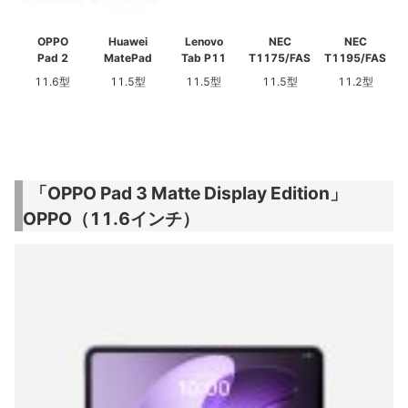
OPPO
Huawei
Lenovo
NEC
NEC
Pad 2
MatePad
Tab P11
T1175/FAS
T1195/FAS
11.6型
11.5型
11.5型
11.5型
11.2型
「OPPO Pad 3 Matte Display Edition」
OPPO（11.6インチ）