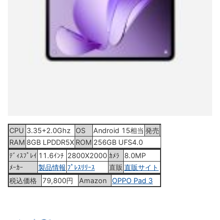
CPU
3.35+2.0Ghz
OS
Android 15相当
発売
2025年6月26日
RAM
8GB LPDDR5X
ROM
256GB UFS4.0
ﾃﾞｨｽﾌﾟﾚｲ
11.6ｲﾝﾁ
2800X2000
ｶﾒﾗ
8.0MP
ﾒｰｶｰ
製品情報
ﾌﾟﾚｽﾘﾘｰｽ
直販
直販サイト
税込価格
79,800円
Amazon
OPPO Pad 3