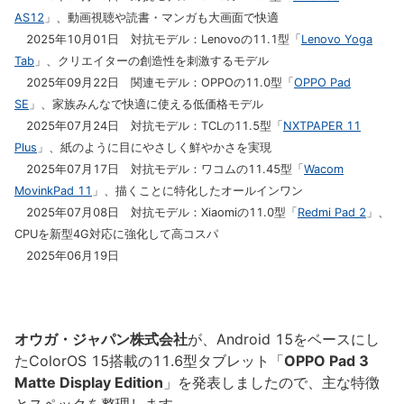
AS12
」、動画視聴や読書・マンガも大画面で快適
2025年10月01日 対抗モデル：Lenovoの11.1型「
Lenovo Yoga
Tab
」、クリエイターの創造性を刺激するモデル
2025年09月22日 関連モデル：OPPOの11.0型「
OPPO Pad
SE
」、家族みんなで快適に使える低価格モデル
2025年07月24日 対抗モデル：TCLの11.5型「
NXTPAPER 11
Plus
」、紙のように目にやさしく鮮やかさを実現
2025年07月17日 対抗モデル：ワコムの11.45型「
Wacom
MovinkPad 11
」、描くことに特化したオールインワン
2025年07月08日 対抗モデル：Xiaomiの11.0型「
Redmi Pad 2
」、
CPUを新型4G対応に強化して高コスパ
2025年06月19日
オウガ・ジャパン株式会社
が、Android 15をベースにし
たColorOS 15搭載の11.6型タブレット「
OPPO Pad 3
Matte Display Edition
」を発表しましたので、主な特徴