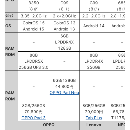
8350
G99
G99
685
（8ｺｱ）
（8ｺｱ）
（8ｺｱ）
（8ｺｱ）
ｸﾛｯｸ
3.35+2.0GHz
2.x+2.0GHz
2.2+2.0GHz
2.8+1.9G
ColorOS 15
ColorOS 13
OS
Android 14
Android 
Android 15
Android 13
6GB
－
LPDDR4X
－
－
128GB
RAM
ROM
8GB
8GB
8GB
LPDDR5X
－
LPDDR4X
LPDDR4
256GB UFS 3.0
256GB
256GB
6GB/128GB
－
44,800円
－
－
OPPO Pad Neo
RAM
ROM
8GB/256GB
8GB/256GB
8GB/256
79,800円
－
70,000円
65,780
OPPO Pad 3
Tab Plus
T1175/J
OPPO
Lenovo
NEC