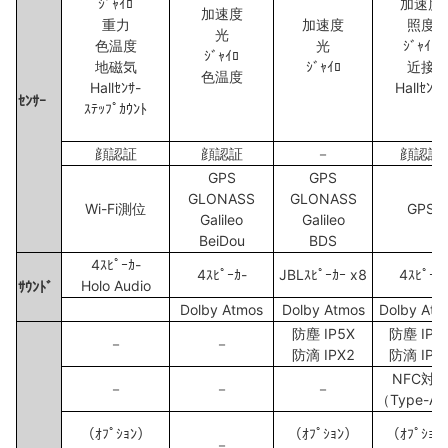
ｼﾞｬｲﾛ
加速度
加速度
重力
加速度
照度
光
色温度
光
ｼﾞｬｲﾛ
ｼﾞｬｲﾛ
地磁気
ｼﾞｬｲﾛ
近接
色温度
Hallｾﾝｻ-
Hallｾﾝｻ-
ｾﾝｻｰ
ｽﾃｯﾌﾟｶｳﾝﾄ
顔認証
顔認証
－
顔認証
GPS
GPS
GLONASS
GLONASS
Wi-Fi測位
GPS
Galileo
Galileo
BeiDou
BDS
4ｽﾋﾟｰｶ-
4ｽﾋﾟｰｶ-
JBLｽﾋﾟｰｶｰ x8
4ｽﾋﾟｰｶ
Holo Audio
ｻｳﾝﾄﾞ
Dolby Atmos
Dolby Atmos
Dolby Atm
防塵 IP5X
防塵 IP5
－
－
防滴 IPX2
防滴 IPX
NFC対
－
－
－
（Type-A/
（ｵﾌﾟｼｮﾝ）
（ｵﾌﾟｼｮﾝ）
（ｵﾌﾟｼｮﾝ
－