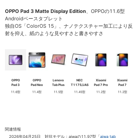
OPPO Pad 3 Matte Display Edition
、OPPOの11.6型
Androidベースタブレット
独自OS「ColorOS 15」、ナノテクスチャー加工により反
射を抑え、紙のような見やすさと書きやすさ
OPPO
OPPO
Lenovo
NEC
Xiaomi
Xiaomi
Pad 3
Pad Neo
Tab Plus
T1175/JAS
Pad 7 Pro
Pad 7
11.6型
11.4型
11.5型
11.45型
11.2型
11.2型
関連情報
2026年04月25日 対抗モデル：aiwaの11.97型「
aiwa tab