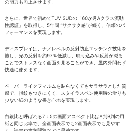
の能力も向上させます。
さらに、世界で初めてTUV SUDの「60か月Aクラス流動
性認証」を取得し、5年間 “サクサク感”が続く、信頼のパ
フォーマンスを実現します。
ディスプレイは、ナノレベルの反射防止エッチング技術を
施し、光の反射を約97％低減し、映り込みや反射が減る
ことでストレスなく画面を見ることができ、屋内外問わず
快適に使えます。
ペーパーライクフィルムを貼らなくてもサラサラとした質
感で、指紋もつきにくく、スタイラスペン使用時の滑りも
少ない紙のような書き心地を実現します。
白銀比と呼ばれる7：5の画面アスペクト比はA判B判の用
紙と同じ比率で、全画面表示でも2画面表示でも見やす
く、読書や書類閲覧などに最適です。