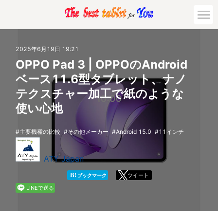
市場動向
2025年6月19日 19:21
OPPO Pad 3 | OPPOのAndroid
活用対策と事例
ベース11.6型タブレット、ナノ
テクスチャー加工で紙のような
主要機種の比較
使い心地
ゲーミング
主要機種の比較
その他メーカー
Android 15.0
11インチ
法人向け
ATY Japan
B!
ツイート
ブックマーク
LINEで送る