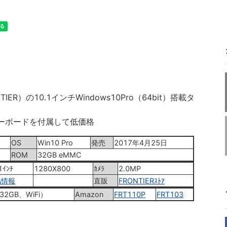
ER）の10.1インチWindows10Pro（64bit）搭載タ
キーボードを付属して低価格
OS
Win10 Pro
発売
2017年4月25日
ROM
32GB eMMC
1ｲﾝﾁ
1280X800
ｶﾒﾗ
2.0MP
品情報
直販
FRONTIERｽﾄｱ
32GB、WiFi）
Amazon
FRT110P
FRT103