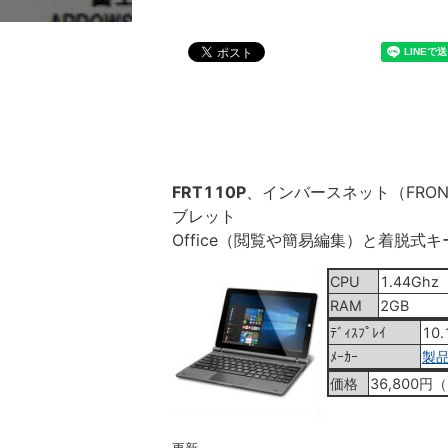
FRT110P
、インバースネット（FRONTI
ブレット
Office（閲覧や簡易編集）と着脱式
CPU
1.44Ghz
RAM
2GB
ﾃﾞｨｽﾌﾟﾚｲ
10.
ﾒｰｶｰ
製
価格
36,800円（