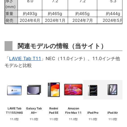
厚さ
8.0
7.2
7.2
5.3
(mm)
重量
約493g
約465g
約465g
約444g
発売
2024年6月
2024年1月
2024年7月
2024年5月
関連モデルの情報（当サイト）
「
LAVIE Tab T11
」NEC（11.0インチ）、11.0インチ他
モデルと比較
LAVIE Tab
Galaxy Tab
Redmi
Amazon
T1155/HAS
A9+
Pad SE
Fire Max 11
iPad Pro
iPad Air
11.0型
11.0型
11.0型
11.0型
11.0型
11.0型