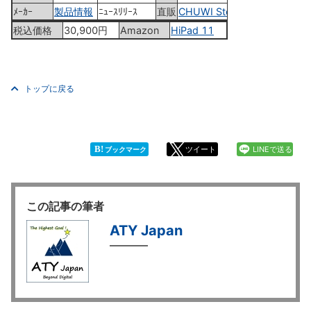
ﾒｰｶｰ
製品情報
ﾆｭｰｽﾘﾘｰｽ
直販
CHUWI Store
税込価格
30,900円
Amazon
HiPad 11
トップに戻る
B!
ツイート
LINEで送る
ブックマーク
この記事の筆者
ATY Japan