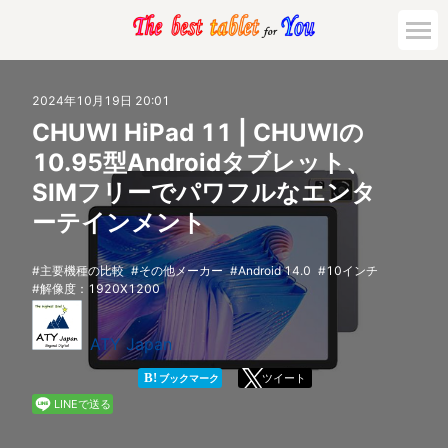
市場動向
2024年10月19日 20:01
CHUWI HiPad 11 | CHUWIの
活用対策と事例
10.95型Androidタブレット、
SIMフリーでパワフルなエンタ
主要機種の比較
ーテインメント
ゲーミング
主要機種の比較
その他メーカー
Android 14.0
10インチ
解像度：1920X1200
法人向け
ATY Japan
B!
ツイート
ブックマーク
LINEで送る