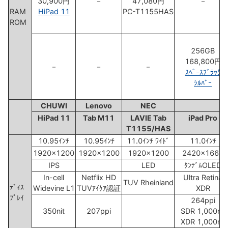
30,900円
－
47,080円
－
RAM
HiPad 11
PC-T1155HAS
ROM
256GB
168,800円
－
－
－
ｽﾍﾟｰｽﾌﾞﾗｯｸ
ｼﾙﾊﾞｰ
CHUWI
Lenovo
NEC
A
HiPad 11
Tab M11
LAVIE Tab
iPad Pro
T1155/HAS
10.95ｲﾝﾁ
10.95ｲﾝﾁ
11.0ｲﾝﾁ ﾜｲﾄﾞ
11.0ｲﾝﾁ
1920x1200
1920x1200
1920x1200
2420x1668
IPS
LED
ﾀﾝﾃﾞﾑOLED
In-cell
Netflix HD
Ultra Retina
TUV Rheinland
ﾃﾞｨｽ
Widevine L1
TUVｱｲｹｱ認証
XDR
ﾌﾟﾚｲ
264ppi
350nit
207ppi
SDR 1,000nit
XDR 1,000nit