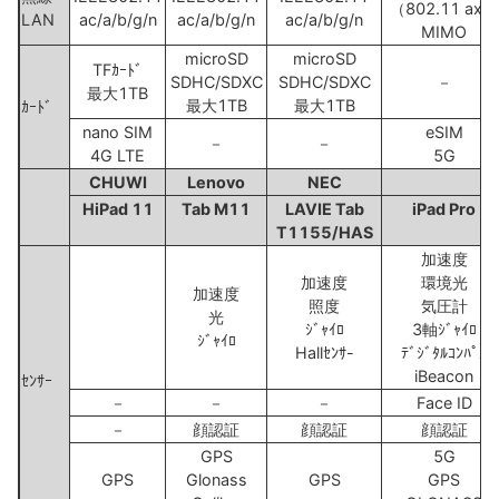
（802.11 ax）
LAN
ac/a/b/g/n
ac/a/b/g/n
ac/a/b/g/n
MIMO
microSD
microSD
TFｶｰﾄﾞ
SDHC/SDXC
SDHC/SDXC
－
最大1TB
最大1TB
最大1TB
ｶｰﾄﾞ
nano SIM
eSIM
－
－
4G LTE
5G
CHUWI
Lenovo
NEC
A
HiPad 11
Tab M11
LAVIE Tab
iPad Pro
T1155/HAS
加速度
加速度
環境光
加速度
照度
気圧計
光
ｼﾞｬｲﾛ
3軸ｼﾞｬｲﾛ
ｼﾞｬｲﾛ
Hallｾﾝｻ-
ﾃﾞｼﾞﾀﾙｺﾝﾊﾟｽ
iBeacon
ｾﾝｻｰ
－
－
－
Face ID
－
顔認証
顔認証
顔認証
GPS
5G
GPS
Glonass
GPS
GPS