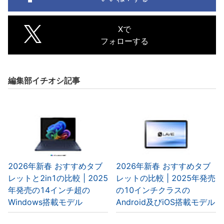
Xで
フォローする
編集部イチオシ記事
2026年新春 おすすめタブ
2026年新春 おすすめタブ
レットと2in1の比較 | 2025
レットの比較 | 2025年発売
年発売の14インチ超の
の10インチクラスの
Windows搭載モデル
Android及びiOS搭載モデル