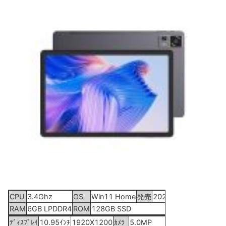
CPU
3.4Ghz
OS
Win11 Home
発売
2024年6月
RAM
6GB LPDDR4
ROM
128GB SSD
ﾃﾞｨｽﾌﾟﾚｲ
10.95ｲﾝﾁ
1920X1200
ｶﾒﾗ
5.0MP