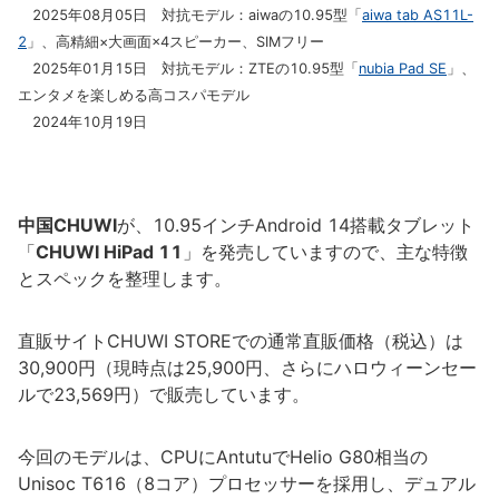
2025年08月05日 対抗モデル：aiwaの10.95型「
aiwa tab AS11L-
2
」、高精細×大画面×4スピーカー、SIMフリー
2025年01月15日 対抗モデル：ZTEの10.95型「
nubia Pad SE
」、
エンタメを楽しめる高コスパモデル
2024年10月19日
中国CHUWI
が、10.95インチAndroid 14搭載タブレット
「
CHUWI HiPad 11
」を発売していますので、主な特徴
とスペックを整理します。
直販サイトCHUWI STOREでの通常直販価格（税込）は
30,900円（現時点は25,900円、さらにハロウィーンセー
ルで23,569円）で販売しています。
今回のモデルは、CPUにAntutuでHelio G80相当の
Unisoc T616（8コア）プロセッサーを採用し、デュアル