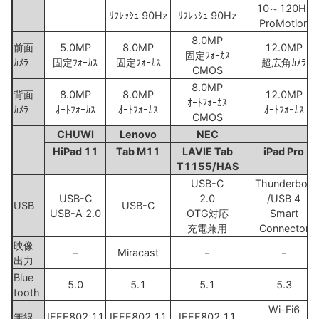
10～120Hz
ﾘﾌﾚｯｼｭ 90Hz
ﾘﾌﾚｯｼｭ 90Hz
ProMotion
8.0MP
前面
5.0MP
8.0MP
12.0MP
固定ﾌｫｰｶｽ
ｶﾒﾗ
固定ﾌｫｰｶｽ
固定ﾌｫｰｶｽ
超広角ｶﾒﾗ
CMOS
8.0MP
背面
8.0MP
8.0MP
12.0MP
ｵｰﾄﾌｫｰｶｽ
ｶﾒﾗ
ｵｰﾄﾌｫｰｶｽ
ｵｰﾄﾌｫｰｶｽ
ｵｰﾄﾌｫｰｶｽ
CMOS
CHUWI
Lenovo
NEC
A
HiPad 11
Tab M11
LAVIE Tab
iPad Pro
T1155/HAS
USB-C
Thunderbolt
USB-C
2.0
/USB 4
USB
USB-C
USB-A 2.0
OTG対応
Smart
充電兼用
Connector
映像
－
Miracast
－
－
出力
Blue
5.0
5.1
5.1
5.3
tooth
Wi-Fi6
無線
IEEE802.11
IEEE802.11
IEEE802.11