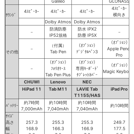
Galileo
GLONASS
4ｽﾋﾟｰｶｰ
4ｽﾋﾟｰｶ-
4ｽﾋﾟｰｶ-
4ｽﾋﾟｰｶ-
横向き
ｻｳﾝﾄﾞ
Dolby Atmos
Dolby Atmos
防滴防塵
防水 IPX2
－
－
IP52規格
防塵 IP5X
（ｵﾌﾟｼｮﾝ）
（付属）
（ｵﾌﾟｼｮﾝ）
－
Apple Pencil
その他
Tab Pen
ﾃﾞｼﾞﾀﾙﾍﾟﾝ3
Pro
（ｵﾌﾟｼｮﾝ）
（ｵﾌﾟｼｮﾝ）
（ｵﾌﾟｼｮﾝ）
－
ﾌｫﾘｵｹｰｽ
専用ｷｰﾎﾞｰﾄﾞ
Magic Keyboar
Tab Pen Plus
ﾀﾌﾞﾚｯﾄｶﾊﾞｰ
CHUWI
Lenovo
NEC
A
HiPad 11
Tab M11
LAVIE Tab
iPad Pro
T1155/HAS
約7時間
約10時間
約10時間
ﾊﾞｯﾃﾘｰ
約10時間
7,000mAh
7,040mAh
7,040mAh
ｻｲｽﾞ
高さ
257.3
255.3
255.3
249.7
幅
168.9
166.3
166.9
177.5