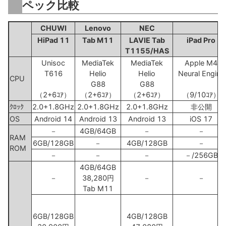
ペック比較
CHUWI
Lenovo
NEC
A
HiPad 11
Tab M11
LAVIE Tab
iPad Pro
T1155/HAS
Unisoc
MediaTek
MediaTek
Apple M4
T616
Helio
Helio
Neural Engine
CPU
G88
G88
（2+6ｺｱ）
（2+6ｺｱ）
（2+6ｺｱ）
（9/10ｺｱ）
ｸﾛｯｸ
2.0+1.8GHz
2.0+1.8GHz
2.0+1.8GHz
非公開
OS
Android 14
Android 13
Android 13
iOS 17
－
4GB/64GB
－
－
RAM
6GB/128GB
－
4GB/128GB
－
ROM
－
－
－
－/256GB
4GB/64GB
－
38,280円
－
－
Tab M11
6GB/128GB
4GB/128GB