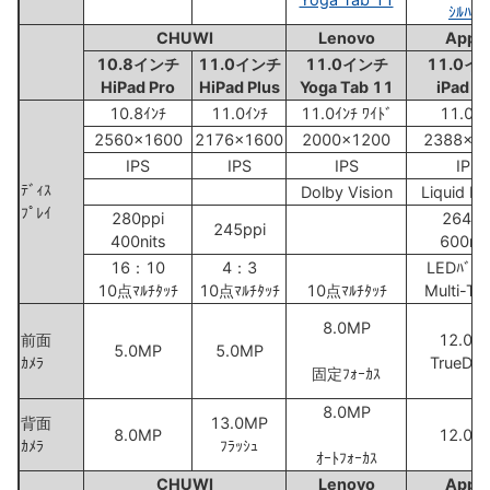
ｼﾙﾊﾞｰ
CHUWI
Lenovo
Appl
10.8インチ
11.0インチ
11.0インチ
11.0イ
HiPad Pro
HiPad Plus
Yoga Tab 11
iPad P
10.8ｲﾝﾁ
11.0ｲﾝﾁ
11.0ｲﾝﾁ ﾜｲﾄﾞ
11.0ｲﾝ
2560x1600
2176x1600
2000x1200
2388x1
IPS
IPS
IPS
IPS
ﾃﾞｨｽ
Dolby Vision
Liquid Re
ﾌﾟﾚｲ
280ppi
264pp
245ppi
400nits
600nit
16：10
4：3
LEDﾊﾞｯｸ
10点ﾏﾙﾁﾀｯﾁ
10点ﾏﾙﾁﾀｯﾁ
10点ﾏﾙﾁﾀｯﾁ
Multi-To
8.0MP
前面
12.0M
5.0MP
5.0MP
ｶﾒﾗ
TrueDep
固定ﾌｫｰｶｽ
8.0MP
背面
13.0MP
8.0MP
12.0M
ｶﾒﾗ
ﾌﾗｯｼｭ
ｵｰﾄﾌｫｰｶｽ
CHUWI
Lenovo
Appl