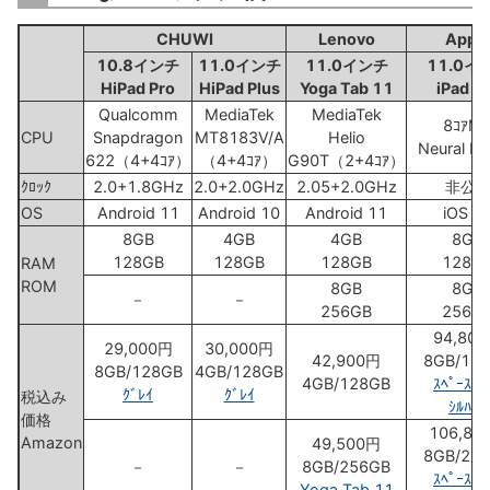
CHUWI
Lenovo
Appl
10.8インチ
11.0インチ
11.0インチ
11.0イ
HiPad Pro
HiPad Plus
Yoga Tab 11
iPad P
Qualcomm
MediaTek
MediaTek
8ｺｱM
CPU
Snapdragon
MT8183V/A
Helio
Neural En
622（4+4ｺｱ）
（4+4ｺｱ）
G90T（2+4ｺｱ）
ｸﾛｯｸ
2.0+1.8GHz
2.0+2.0GHz
2.05+2.0GHz
非公
OS
Android 11
Android 10
Android 11
iOS 1
8GB
4GB
4GB
8GB
128GB
128GB
128GB
128G
RAM
ROM
8GB
8GB
－
－
256GB
256G
94,80
29,000円
30,000円
42,900円
8GB/12
8GB/128GB
4GB/128GB
4GB/128GB
ｽﾍﾟｰｽｸﾞ
ｸﾞﾚｲ
ｸﾞﾚｲ
税込み
ｼﾙﾊﾞｰ
価格
106,80
Amazon
49,500円
8GB/25
－
－
8GB/256GB
ｽﾍﾟｰｽｸﾞ
Yoga Tab 11