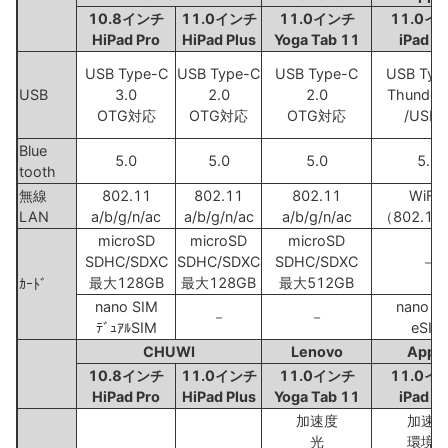
10.8インチ
11.0インチ
11.0インチ
11.0イ
HiPad Pro
HiPad Plus
Yoga Tab 11
iPad P
USB Type-C
USB Type-C
USB Type-C
USB Typ
USB
3.0
2.0
2.0
Thunderb
OTG対応
OTG対応
OTG対応
/USB 
Blue
5.0
5.0
5.0
5.0
tooth
無線
802.11
802.11
802.11
WiFi6
LAN
a/b/g/n/ac
a/b/g/n/ac
a/b/g/n/ac
（802.11
microSD
microSD
microSD
SDHC/SDXC
SDHC/SDXC
SDHC/SDXC
－
最大128GB
最大128GB
最大512GB
ｶｰﾄﾞ
nano SIM
nano S
－
－
ﾃﾞｭｱﾙSIM
eSIM
CHUWI
Lenovo
Appl
10.8インチ
11.0インチ
11.0インチ
11.0イ
HiPad Pro
HiPad Plus
Yoga Tab 11
iPad P
加速度
加速
光
環境