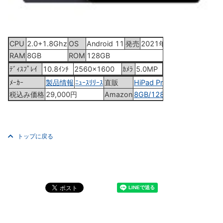
CPU
2.0+1.8Ghz
OS
Android 11
発売
2021年8月3日
RAM
8GB
ROM
128GB
ﾃﾞｨｽﾌﾟﾚｲ
10.8ｲﾝﾁ
2560x1600
ｶﾒﾗ
5.0MP
ﾒｰｶｰ
製品情報
ﾆｭｰｽﾘﾘｰｽ
直販
HiPad Pro
税込み価格
29,000円
Amazon
8GB/128GB
トップに戻る