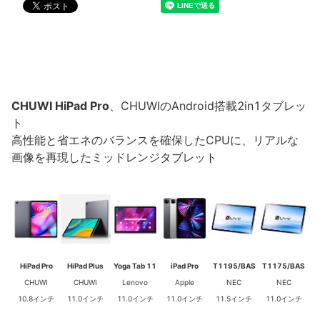
CHUWI HiPad Pro
、CHUWIのAndroid搭載2in1タブレッ
ト
高性能と省エネのバランスを確保したCPUに、リアルな
画像を再現したミッドレンジタブレット
HiPad Pro
HiPad Plus
Yoga Tab 11
iPad Pro
T1195/BAS
T1175/BAS
CHUWI
CHUWI
Lenovo
Apple
NEC
NEC
10.8インチ
11.0インチ
11.0インチ
11.0インチ
11.5インチ
11.0インチ