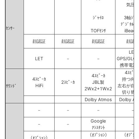
気圧
ｼﾞｬｲﾛ
3軸ｼﾞｬ
ﾃﾞｼﾞﾀﾙｺﾝ
ｾﾝｻｰ
TOFｾﾝｻ
iBeaco
顔認証
顔認証
顔認証
顔認
LET
LET
－
－
GPS/GLO
携帯電話
4ｽﾋﾟｰｶ
4ｽﾋﾟｰｶ
4ｽﾋﾟｰｶ
持つ向
2ｽﾋﾟｰｶ
JBL製
HiFi
左右が自
ｻｳﾝﾄﾞ
2Wx2+1Wx2
切り替
Dolby Atmos
Dolby At
－
－
－
－
Google
－
－
－
ｱｼｽﾀﾝﾄ
（ｵﾌﾟｼｮﾝ）
（ｵﾌﾟｼｮ
（ｵﾌﾟｼｮﾝ）