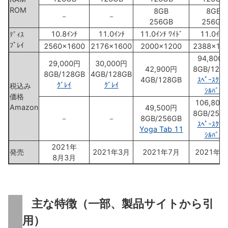
ROM
8GB
8GB
－
－
256GB
256GB
10.8ｲﾝﾁ
11.0ｲﾝﾁ
11.0ｲﾝﾁ ﾜｲﾄﾞ
11.0ｲﾝﾁ
ﾃﾞｨｽ
ﾌﾟﾚｲ
2560x1600
2176x1600
2000x1200
2388x16
94,800
29,000円
30,000円
42,900円
8GB/128
8GB/128GB
4GB/128GB
4GB/128GB
ｽﾍﾟｰｽｸﾞﾚ
ｸﾞﾚｲ
ｸﾞﾚｲ
税込み
ｼﾙﾊﾞｰ
価格
106,800
Amazon
49,500円
8GB/256
－
－
8GB/256GB
ｽﾍﾟｰｽｸﾞﾚ
Yoga Tab 11
ｼﾙﾊﾞｰ
2021年
発売
2021年3月
2021年7月
2021年4
8月3月
主な特徴（一部、製品サイトから引
用）