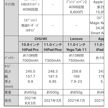
ﾌﾟﾚｼｼﾞｮﾝﾍﾟﾝ2
Apple Pen
その他
H6ｽﾀｲﾗｽﾍﾟﾝ
－
4096段階
第2世
4096段階
6,600円
15,95
（ｵﾌﾟｼｮ
（ｵﾌﾟｼｮﾝ）
Magic Key
無線ｷｰﾎﾞｰﾄﾞ
－
－
34,98
ﾌﾙｻｲｽﾞ
Smart Key 
CHUWI
Lenovo
Appl
10.8インチ
11.0インチ
11.0インチ
11.0イ
HiPad Pro
HiPad Plus
Yoga Tab 11
iPad P
約10時間
約15時間
ﾊﾞｯﾃﾘｰ
約10時
7000mAh
7300mAh
7500mAh
ｻｲｽﾞ
高さ
245.0
248.3
256.8
247.6
幅
157.7
197.5
169
178.5
厚さ
6.9
6.95
7.9-23
5.9
(mm)
重量
約455g
約500g
約650g
約466
2021年
発売
2021年3月
2021年7月
2021年
8月3月