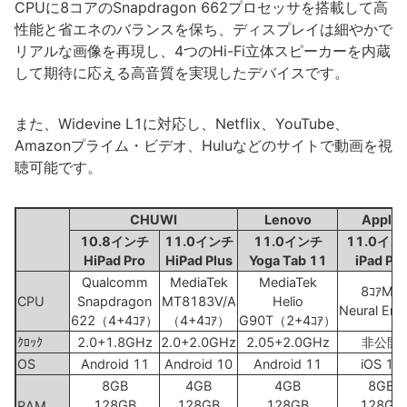
CPUに8コアのSnapdragon 662プロセッサを搭載して高
性能と省エネのバランスを保ち、ディスプレイは細やかで
リアルな画像を再現し、4つのHi-Fi立体スピーカーを内蔵
して期待に応える高音質を実現したデバイスです。
また、Widevine L1に対応し、Netflix、YouTube、
Amazonプライム・ビデオ、Huluなどのサイトで動画を視
聴可能です。
CHUWI
Lenovo
Apple
10.8インチ
11.0インチ
11.0インチ
11.0イン
HiPad Pro
HiPad Plus
Yoga Tab 11
iPad Pro
Qualcomm
MediaTek
MediaTek
8ｺｱM1
CPU
Snapdragon
MT8183V/A
Helio
Neural Eng
622（4+4ｺｱ）
（4+4ｺｱ）
G90T（2+4ｺｱ）
ｸﾛｯｸ
2.0+1.8GHz
2.0+2.0GHz
2.05+2.0GHz
非公開
OS
Android 11
Android 10
Android 11
iOS 14
8GB
4GB
4GB
8GB
128GB
128GB
128GB
128GB
RAM