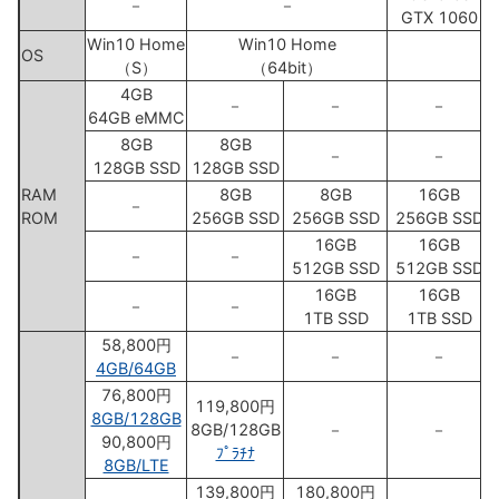
－
－
GTX 1060
Win10 Home
Win10 Home
OS
（S）
（64bit）
4GB
－
－
－
64GB eMMC
8GB
8GB
－
－
128GB SSD
128GB SSD
RAM
8GB
8GB
16GB
－
ROM
256GB SSD
256GB SSD
256GB SSD
16GB
16GB
－
－
512GB SSD
512GB SSD
16GB
16GB
－
－
1TB SSD
1TB SSD
58,800円
－
－
－
4GB/64GB
76,800円
119,800円
8GB/128GB
8GB/128GB
－
－
90,800円
ﾌﾟﾗﾁﾅ
8GB/LTE
139,800円
180,800円