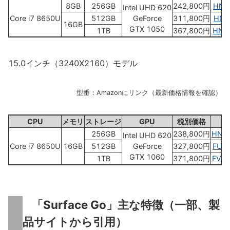
8GB
256GB
242,800円
HN4
Intel UHD 620
Core i7 8650U
512GB
GeForce
311,800円
HNL
16GB
GTX 1050
1TB
367,800円
HNN
15.0インチ（3240X2160）モデル
型番：Amazonにリンク（最新価格情報を確認）
CPU
メモリ
ストレージ
GPU
税別価格
256GB
238,800円
HNR
Intel UHD 620
Core i7 8650U
16GB
512GB
GeForce
327,800円
FUX
GTX 1060
1TB
371,800円
FVH
「Surface Go」主な特徴（一部、製
品サイトから引用）