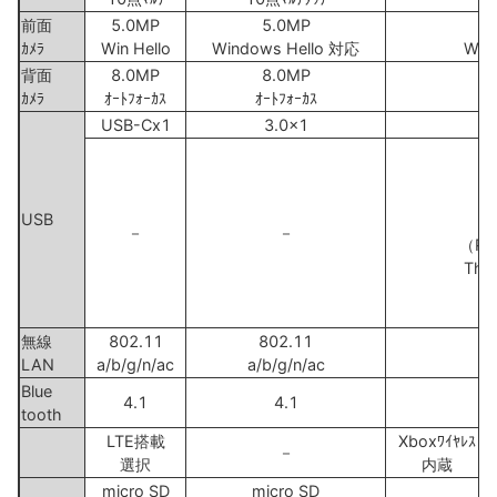
前面
5.0MP
5.0MP
ｶﾒﾗ
Win Hello
Windows Hello 対応
Win
背面
8.0MP
8.0MP
ｶﾒﾗ
ｵｰﾄﾌｫｰｶｽ
ｵｰﾄﾌｫｰｶｽ
USB-Cx1
3.0x1
U
（
USB
U
－
－
（Pow
Thu
Di
無線
802.11
802.11
LAN
a/b/g/n/ac
a/b/g/n/ac
Blue
4.1
4.1
tooth
LTE搭載
Xboxﾜｲﾔﾚｽ
－
選択
内蔵
micro SD
micro SD