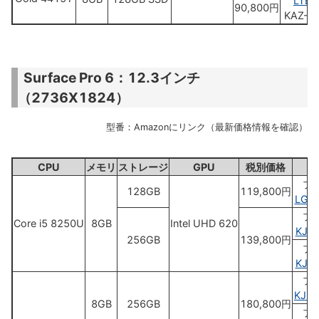
LTEﾓ
90,800円
KAZ-0
Surface Pro 6：12.3インチ
（2736X1824）
型番：Amazonにリンク（最新価格情報を確認）
CPU
メモリ
ストレージ
GPU
税別価格
プ
128GB
119,800円
LGP
プ
Core i5 8250U
8GB
Intel UHD 620
KJT
256GB
139,800円
ブ
KJT
プ
KJU
8GB
256GB
180,800円
ブ