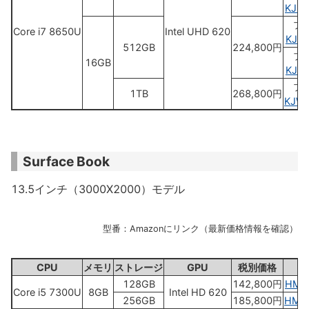
KJU
プ
Core i7 8650U
Intel UHD 620
KJV
512GB
224,800円
ブ
16GB
KJV
プ
1TB
268,800円
KJW
Surface Book
13.5インチ（3000X2000）モデル
型番：Amazonにリンク（最新価格情報を確認）
CPU
メモリ
ストレージ
GPU
税別価格
128GB
142,800円
HMU
Core i5 7300U
8GB
Intel HD 620
256GB
185,800円
HMW