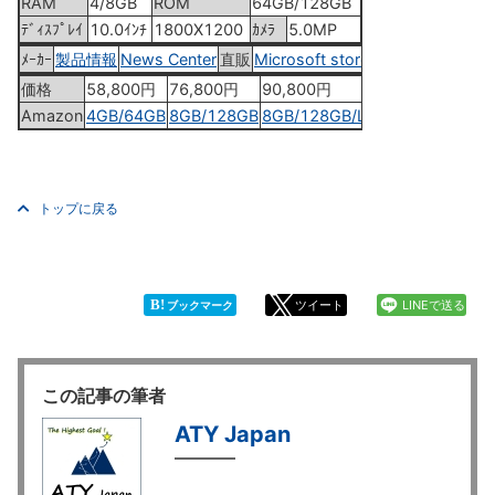
RAM
4/8GB
ROM
64GB/128GB
ﾃﾞｨｽﾌﾟﾚｲ
10.0ｲﾝﾁ
1800X1200
ｶﾒﾗ
5.0MP
ﾒｰｶｰ
製品情報
News Center
直販
Microsoft store
価格
58,800円
76,800円
90,800円
Amazon
4GB/64GB
8GB/128GB
8GB/128GB/LTE
トップに戻る
B!
ツイート
LINEで送る
ブックマーク
この記事の筆者
ATY Japan