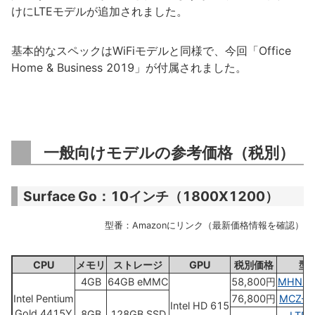
けにLTEモデルが追加されました。
基本的なスペックはWiFiモデルと同様で、今回「Office
Home & Business 2019」が付属されました。
一般向けモデルの参考価格（税別）
Surface Go：10インチ（1800X1200）
型番：Amazonにリンク（最新価格情報を確認）
CPU
メモリ
ストレージ
GPU
税別価格
型
4GB
64GB eMMC
58,800円
MHN-0
Intel Pentium
76,800円
MCZ-0
Intel HD 615
Gold 4415Y
8GB
128GB SSD