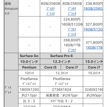
価格
8GB/256GB
8GB/256GB
238,800円
－
Amazon
ﾌﾟﾗﾁﾅ
ﾌﾟﾗﾁﾅ
16GB/256GB
ﾘﾝｸ
ﾌﾞﾗｯｸ
ﾌﾞﾗｯｸ
224,800円
16GB/512GB
327,800円
－
－
ﾌﾟﾗﾁﾅ
16GB/512GB
ﾌﾞﾗｯｸ
268,800円
371,800円
－
－
16GB/1TB
16GB/1TB
ﾌﾟﾗﾁﾅ
Surface Go
Surface Pro 6
Su
10.0インチ
12.3インチ
15.0インチ
Pentium
Core i5
Core i7
Core i7
10ｲﾝﾁ
12.3ｲﾝﾁ
15.0ｲﾝﾁ
PixelSense
PixelSense
ﾃﾞｨｽﾌﾟﾚｲ
ﾃﾞｨｽﾌﾟﾚｲ
ﾃﾞｨｽ
1800X1200
2736X1824
3240X2160
ﾌﾟﾚｲ
約217ppi
画素密度：約267ppi
約260ppi
比 3：2
ｱｽﾍﾟｸﾄ比 3：2
ｱ
10点ﾏﾙﾁ
10点ﾏﾙﾁﾀｯﾁ