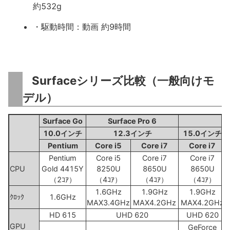
約532g
・駆動時間：動画 約9時間
Surfaceシリーズ比較（一般向けモ
デル）
Surface Go
Surface Pro 6
Su
10.0インチ
12.3インチ
15.0インチ
Pentium
Core i5
Core i7
Core i7
Pentium
Core i5
Core i7
Core i7
CPU
Gold 4415Y
8250U
8650U
8650U
（2ｺｱ）
（4ｺｱ）
（4ｺｱ）
（4ｺｱ）
1.6GHz
1.9GHz
1.9GHz
ｸﾛｯｸ
1.6GHz
MAX3.4GHz
MAX4.2GHz
MAX4.2GHz
HD 615
UHD 620
UHD 620
GPU
GeForce