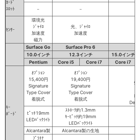
ｶｰﾄﾞ
ｽﾛｯﾄ
－
－
環境光
ｼﾞｬｲﾛ
光、ｼﾞｬｲﾛ
ｾﾝｻｰ
加速度
加速度
磁力
Surface Go
Surface Pro 6
Su
10.0インチ
12.3インチ
15.0インチ
Pentium
Core i5
Core i7
Core i7
ｵﾌﾟｼｮﾝ
ｵﾌﾟｼｮﾝ
15,400円
19,400円
ﾀﾞ
Signature
Signature
Type Cover
Type Cover
Mu
着脱式
着脱式
Del
ｷｰ
ｽﾄﾛｰｸ約1.3mm
ｽ
ﾋﾟｯﾁ19mm
ﾎﾞｰﾄﾞ
ｷｰﾋﾟｯﾁ約19mm
ｷ
LEDﾊﾞｯｸﾗｲﾄ
LEDﾊﾞｯｸﾗｲﾄ
Alcantara製
Alcantara製の生地
ﾌﾟﾗﾁﾅ