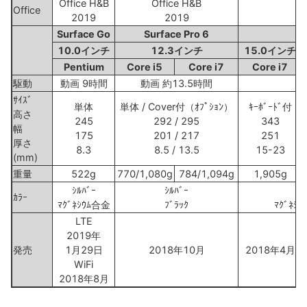
Office H&B
Office H&B
Office
2019
2019
Surface Go
Surface Pro 6
Su
10.0インチ
12.3インチ
15.0インチ
Pentium
Core i5
Core i7
Core i7
駆動
動画 9時間
動画 約13.5時間
ｻｲｽﾞ
単体
単体 / Cover付（ｵﾌﾟｼｮﾝ）
ｷｰﾎﾞｰﾄﾞ付
高さ
245
292 / 295
343
幅
175
201 / 217
251
厚さ
8.3
8.5 / 13.5
15-23
(mm)
重量
522g
770/1,080g
784/1,094g
1,905g
ｼﾙﾊﾞｰ
ｼﾙﾊﾞｰ
ｶﾗｰ
ﾏｸﾞﾈｼｳﾑ合金
ﾌﾞﾗｯｸ
ﾏｸﾞﾈ
LTE
2019年
発売
1月29日
2018年10月
2018年4月
WiFi
2018年8月