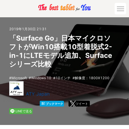
市場動向
2019年1月30日 21:31
「Surface Go」日本マイクロソ
活用対策と事例
フトがWin10搭載10型着脱式2-
in-1にLTEモデル追加、Surface
主要機種の比較
シリーズ比較
ゲーミング
Microsoft
Windows 10
10インチ
解像度：1800X1200
法人向け
ATY Japan
B!
ツイート
ブックマーク
LINEで送る