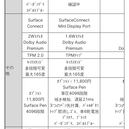
ﾊﾞｰｶﾞﾝﾃﾞｲ
確認中
ｺﾊﾞﾙﾄﾌﾞﾙｰ
Su
Surface
SurfaceConnect
Connect
Mini Display Port
2Wｽﾃﾚｵ
1.6Wｽﾃﾚｵ
Dolby Audio
Dolby Audio
Premium
Premium
Dolb
TPM 2.0
TPMﾁｯﾌﾟ
ｷｯｸｽﾀﾝﾄﾞ
ｷｯｸｽﾀﾝﾄﾞ
その
多段階可変
多段階可変
他
最大165度
最大165度
ｵﾌﾟｼｮﾝ：11,800円
ｵﾌ
Surface Pen
ｵﾌﾟｼｮﾝ
筆圧4096段階
11,800円
傾き検知、遅延21ms
傾き
Surface Pen
3つのﾍﾟﾝ先付属、ﾊﾞﾚﾙﾎﾞﾀﾝ
3つのﾍﾟ
4096段階
ﾄｯﾌﾟ部消しｺﾞﾑ、単6乾電池
ﾄｯﾌﾟ
ﾌﾟﾗﾁﾅ、ﾌﾞﾗｯｸ
ﾊﾞｰｶﾞﾝﾃﾞｲ、ｺﾊﾞﾙﾄﾌﾞﾙｰ
ﾊﾞｰｶ