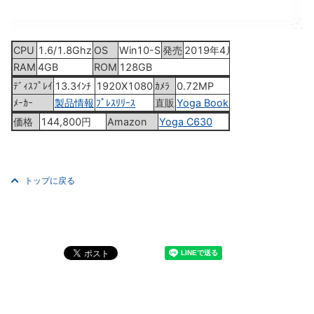
CPU
1.6/1.8Ghz
OS
Win10-S
発売
2019年4月19日
RAM
4GB
ROM
128GB
ﾃﾞｨｽﾌﾟﾚｲ
13.3ｲﾝﾁ
1920X1080
ｶﾒﾗ
0.72MP
ﾒｰｶｰ
製品情報
ﾌﾟﾚｽﾘﾘｰｽ
直販
Yoga Book C930
価格
144,800円
Amazon
Yoga C630
トップに戻る