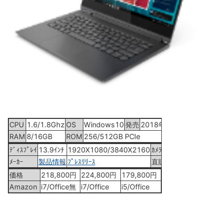
CPU
1.6/1.8Ghz
OS
Windows10
発売
2018年11月13日
RAM
8/16GB
ROM
256/512GB PCIe
ﾃﾞｨｽﾌﾟﾚｲ
13.9ｲﾝﾁ
1920X1080/3840X2160
ｶﾒﾗ
0.72MP
ﾒｰｶｰ
製品情報
ﾌﾟﾚｽﾘﾘｰｽ
直販
Yoga Book C93
価格
218,800円
224,800円
179,800円
Amazon
i7/Office無
i7/Office
i5/Office