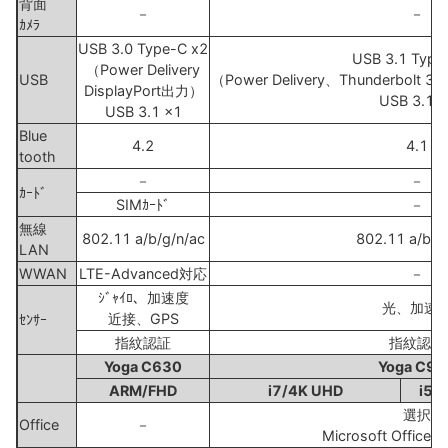
背面
－
－
ｶﾒﾗ
USB 3.0 Type-C x2
USB 3.1 Type
（Power Delivery
USB
（Power Delivery、Thunderbolt
DisplayPort出力）
USB 3.1 x
USB 3.1 x1
Blue
4.2
4.1
tooth
－
－
ｶｰﾄﾞ
SIMｶｰﾄﾞ
－
無線
802.11 a/b/g/n/ac
802.11 a/b/g
LAN
WWAN
LTE-Advanced対応
－
ｼﾞｬｲﾛ、加速度
光、加速
近接、GPS
ｾﾝｻｰ
指紋認証
指紋認証
Yoga C630
Yoga C93
ARM/FHD
i7/4K UHD
i5/
選択
Office
－
Microsoft Office 