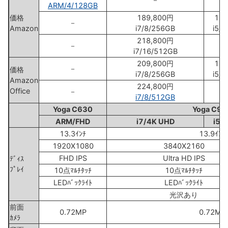
ARM/4/128GB
価格
189,800円
174
－
Amazon
i7/8/256GB
i5/
218,800円
－
i7/16/512GB
209,800円
194
－
価格
i7/8/256GB
i5/
Amazon
224,800円
Office
－
i7/8/512GB
Yoga C630
Yoga C93
ARM/FHD
i7/4K UHD
i5/
13.3ｲﾝﾁ
13.9ｲﾝﾁ
1920X1080
3840X2160
FHD IPS
Ultra HD IPS
ﾃﾞｨｽ
ﾌﾟﾚｲ
10点ﾏﾙﾁﾀｯﾁ
10点ﾏﾙﾁﾀｯﾁ
LEDﾊﾞｯｸﾗｲﾄ
LEDﾊﾞｯｸﾗｲﾄ
光沢あり
前面
0.72MP
0.72MP
ｶﾒﾗ