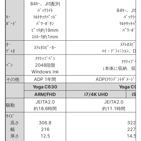
84ｷｰ、JIS配列
ﾊﾞｯｸﾗｲﾄ
84ｷｰ、JIS
ｷｰ
ﾏﾙﾁﾀｯﾁﾊﾟｯﾄﾞ
ﾊﾞｯｸﾗｲﾄ
ﾎﾞｰﾄﾞ
ﾊﾟﾜｰﾎﾞﾀﾝ
ﾏﾙﾁﾀｯﾁﾊﾟｯ
ﾋﾟｯﾁ約19mm
ﾊﾟﾜｰﾎﾞﾀﾝ
ｽﾄﾛｰｸ約1mm
ｵｰ
ｽﾃﾚｵｽﾋﾟｰｶ
ｽﾃﾚｵｽﾋﾟｰｶｰ
ﾃﾞｨｵ
ﾊｲ・ﾃﾞﾌｨﾆｼｮﾝ、Dol
ｱｸﾃｨﾌﾞﾍﾟﾝ
ｱｸﾃｨﾌﾞﾍﾟ
ﾍﾟﾝ
2048段階
（本体に収納、収納
Windows Ink
その他
ADP 1年間
ADP(ｱｸｼﾃﾞﾝﾄﾀﾞﾒｰｼﾞﾌﾟ
Yoga C630
Yoga C93
ARM/FHD
i7/4K UHD
i5/
JEITA2.0
JEITA2.0
駆動
約18.6時間
約11.1時間
ｻｲｽﾞ
高さ
306.8
322
幅
216
227
厚さ
12.5
14.5