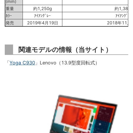
(mm)
重量
約1,250g
約1,380
ｶﾗｰ
ｱｲｱﾝｸﾞﾚｰ
ｱｲｱﾝｸﾞﾚｰ
発売
2019年4月19日
2018年11月
関連モデルの情報（当サイト）
「
Yoga C930
」Lenovo（13.9型度回転式）