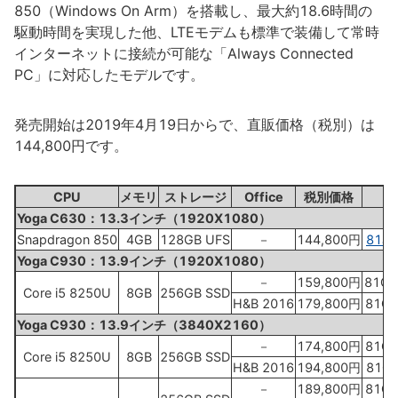
850（Windows On Arm）を搭載し、最大約18.6時間の
駆動時間を実現した他、LTEモデムも標準で装備して常時
インターネットに接続が可能な「Always Connected
PC」に対応したモデルです。
発売開始は2019年4月19日からで、直販価格（税別）は
144,800円です。
CPU
メモリ
ストレージ
Office
税別価格
Yoga C630：13.3インチ（1920X1080）
Snapdragon 850
4GB
128GB UFS
－
144,800円
81JL
Yoga C930：13.9インチ（1920X1080）
－
159,800円
81C4
Core i5 8250U
8GB
256GB SSD
H&B 2016
179,800円
81C4
Yoga C930：13.9インチ（3840X2160）
－
174,800円
81C4
Core i5 8250U
8GB
256GB SSD
H&B 2016
194,800円
81C4
－
189,800円
81C4