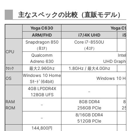
主なスペックの比較（直販モデル）
Yoga C630
Yoga C93
ARM/FHD
i7/4K UHD
i5/
Snapdragon 850
Core i7-8550U
（8ｺｱ）
（4ｺｱ）
CPU
Qualcomm
Intel
Adreno 630
UHD Graphic
ｸﾛｯｸ
最大2.96Ghz
1.8GHz / 最大4.0Ghz
Windows 10 Home
OS
Windows 10 Hom
Sﾓｰﾄﾞ(64bit)
4GB LPDDR4X
－
128GB UFS
RAM
8GB DDR4
8GB
－
ROM
256GB PCIe
256
8/16GB DDR4
－
512GB PCIe
144,800円
－