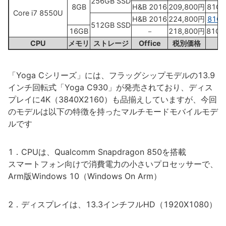
256GB SSD
8GB
H&B 2016
209,800円
81C4
Core i7 8550U
H&B 2016
224,800円
81C4
512GB SSD
16GB
－
218,800円
81C4
CPU
メモリ
ストレージ
Office
税別価格
「Yoga Cシリーズ」には、フラッグシップモデルの13.9
インチ回転式「Yoga C930」が発売されており、ディス
プレイに4K（3840X2160）も品揃えしていますが、今回
のモデルは以下の特徴を持ったマルチモードモバイルモデ
ルです
1．CPUは、Qualcomm Snapdragon 850を搭載
スマートフォン向けで消費電力の小さいプロセッサーで、
Arm版Windows 10（Windows On Arm）
2．ディスプレイは、13.3インチフルHD（1920X1080）