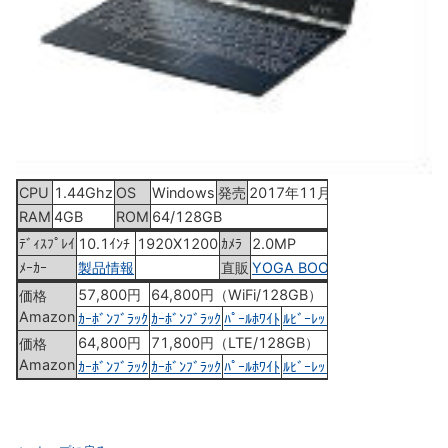
CPU
1.44Ghz
OS
Windows
発売
2017年11月14日
RAM
4GB
ROM
64/128GB
ﾃﾞｨｽﾌﾟﾚｲ
10.1ｲﾝﾁ
1920X1200
ｶﾒﾗ
2.0MP
ﾒｰｶｰ
製品情報
直販
YOGA BOOK
57,800円
64,800円（WiFi/128GB）
価格
Amazon
ｶｰﾎﾞﾝﾌﾞﾗｯｸ
ｶｰﾎﾞﾝﾌﾞﾗｯｸ
ﾊﾟｰﾙﾎﾜｲﾄ
ﾙﾋﾞｰﾚｯﾄﾞ
64,800円
71,800円（LTE/128GB）
価格
Amazon
ｶｰﾎﾞﾝﾌﾞﾗｯｸ
ｶｰﾎﾞﾝﾌﾞﾗｯｸ
ﾊﾟｰﾙﾎﾜｲﾄ
ﾙﾋﾞｰﾚｯﾄﾞ