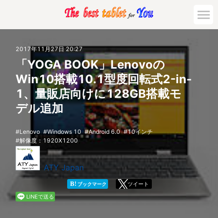
市場動向
2017年11月27日 20:27
「YOGA BOOK」Lenovoの
活用対策と事例
Win10搭載10.1型度回転式2-in-
1、量販店向けに128GB搭載モ
主要機種の比較
デル追加
ゲーミング
Lenovo
Windows 10
Android 6.0
10インチ
解像度：1920X1200
法人向け
ATY Japan
B!
ツイート
ブックマーク
LINEで送る