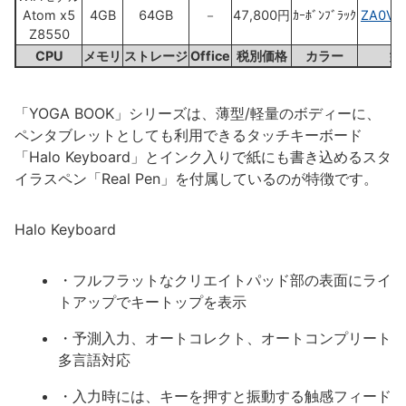
Atom x5
4GB
64GB
－
47,800円
ｶｰﾎﾞﾝﾌﾞﾗｯｸ
ZA0V0
Z8550
CPU
メモリ
ストレージ
Office
税別価格
カラー
型
「YOGA BOOK」シリーズは、薄型/軽量のボディーに、
ペンタブレットとしても利用できるタッチキーボード
「Halo Keyboard」とインク入りで紙にも書き込めるスタ
イラスペン「Real Pen」を付属しているのが特徴です。
Halo Keyboard
・フルフラットなクリエイトパッド部の表面にライ
トアップでキートップを表示
・予測入力、オートコレクト、オートコンプリート
多言語対応
・入力時には、キーを押すと振動する触感フィード