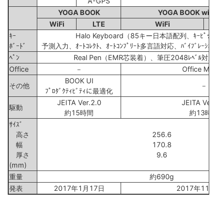
A-GPS
YOGA BOOK
YOGA BOOK with
WiFi
LTE
WiFi
ｷｰ
Halo Keyboard（85キー日本語配列、ｷｰﾋﾟｯﾁ
ﾎﾞｰﾄﾞ
予測入力、ｵｰﾄｺﾚｸﾄ、ｵｰﾄｺﾝﾌﾟﾘｰﾄ多言語対応、ﾊﾞｲﾌﾞﾚ
ﾍﾟﾝ
Real Pen（EMR芯装着）、筆圧2048ﾚﾍﾞﾙ対応
Office
－
Office Mob
BOOK UI
その他
－
ﾌﾟﾛﾀﾞｸﾃｨﾋﾞﾃｨに最適化
JEITA Ver.2.0
JEITA Ver.
駆動
約15時間
約13時
ｻｲｽﾞ
高さ
256.6
幅
170.8
厚さ
9.6
(mm)
重量
約690g
発表
2017年1月17日
2017年11月