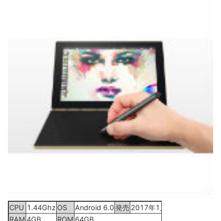
CPU
1.44Ghz
OS
Android 6.0
発売
2017年1月17日
RAM
4GB
ROM
64GB