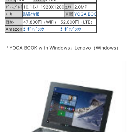
ﾃﾞｨｽﾌﾟﾚｲ
10.1ｲﾝﾁ
1920X1200
ｶﾒﾗ
2.0MP
ﾒｰｶｰ
製品情報
直販
YOGA BOOK
価格
47,800円（WiFi）
52,800円（LTE）
Amazon
ｶｰﾎﾞﾝﾌﾞﾗｯｸ
ｶｰﾎﾞﾝﾌﾞﾗｯｸ
「YOGA BOOK with Windows」Lenovo（Windows）