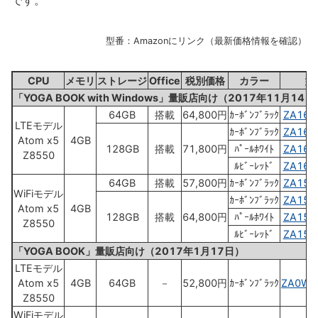
です。
型番：Amazonにリンク（最新価格情報を確認）
CPU
メモリ
ストレージ
Office
税別価格
カラー
型
「YOGA BOOK with Windows」量販店向け（2017年11月14日
64GB
搭載
64,800円
ｶｰﾎﾞﾝﾌﾞﾗｯｸ
ZA160
LTEモデル
ｶｰﾎﾞﾝﾌﾞﾗｯｸ
ZA160
Atom x5
4GB
128GB
搭載
71,800円
ﾊﾟｰﾙﾎﾜｲﾄ
ZA160
Z8550
ﾙﾋﾞｰﾚｯﾄﾞ
ZA160
64GB
搭載
57,800円
ｶｰﾎﾞﾝﾌﾞﾗｯｸ
ZA150
WiFiモデル
ｶｰﾎﾞﾝﾌﾞﾗｯｸ
ZA150
Atom x5
4GB
128GB
搭載
64,800円
ﾊﾟｰﾙﾎﾜｲﾄ
ZA150
Z8550
ﾙﾋﾞｰﾚｯﾄﾞ
ZA150
「YOGA BOOK」量販店向け（2017年1月17日）
LTEモデル
Atom x5
4GB
64GB
－
52,800円
ｶｰﾎﾞﾝﾌﾞﾗｯｸ
ZA0W0
Z8550
WiFiモデル