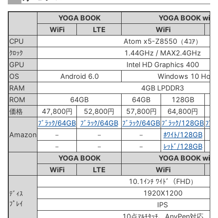
YOGA BOOK
YOGA BOOK with
WiFi
LTE
WiFi
CPU
Atom x5-Z8550（4ｺｱ）
ｸﾛｯｸ
1.44GHz / MAX2.4GHz
GPU
Intel HD Graphics 400
OS
Android 6.0
Windows 10 Hom
RAM
4GB LPDDR3
ROM
64GB
64GB
128GB
価格
47,800円
52,800円
57,800円
64,800円
64
ﾌﾞﾗｯｸ/64GB
ﾌﾞﾗｯｸ/64GB
ﾌﾞﾗｯｸ/64GB
ﾌﾞﾗｯｸ/128GB
ﾌﾞﾗ
Amazon
－
－
－
ﾎﾜｲﾄ/128GB
－
－
－
ﾚｯﾄﾞ/128GB
YOGA BOOK
YOGA BOOK with
WiFi
LTE
WiFi
10.1ｲﾝﾁ ﾜｲﾄﾞ（FHD）
1920X1200
ﾃﾞｨｽ
ﾌﾟﾚｲ
IPS
10点ﾏﾙﾁﾀｯﾁ、AnyPen対応