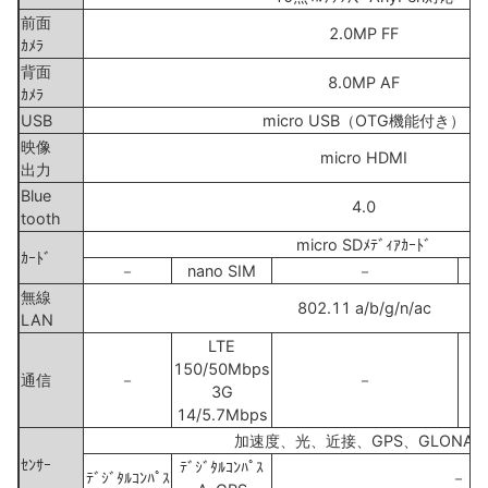
前面
2.0MP FF
ｶﾒﾗ
背面
8.0MP AF
ｶﾒﾗ
USB
micro USB（OTG機能付き）
映像
micro HDMI
出力
Blue
4.0
tooth
micro SDﾒﾃﾞｨｱｶｰﾄﾞ
ｶｰﾄﾞ
－
nano SIM
－
無線
802.11 a/b/g/n/ac
LAN
LTE
150/50Mbps
通信
－
－
3G
14/5.7Mbps
加速度、光、近接、GPS、GLONAS
ｾﾝｻｰ
ﾃﾞｼﾞﾀﾙｺﾝﾊﾟｽ
ﾃﾞｼﾞﾀﾙｺﾝﾊﾟｽ
－