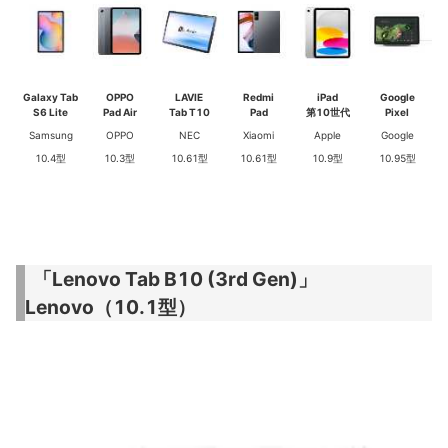
Galaxy Tab
OPPO
LAVIE
Redmi
iPad
Google
S6 Lite
Pad Air
Tab T10
Pad
第10世代
Pixel
Samsung
OPPO
NEC
Xiaomi
Apple
Google
10.4型
10.3型
10.61型
10.61型
10.9型
10.95型
「Lenovo Tab B10 (3rd Gen)」
Lenovo（10.1型）