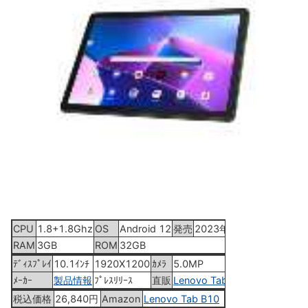
CPU
1.8+1.8Ghz
OS
Android 12
発売
2023年5月26日
RAM
3GB
ROM
32GB
ﾃﾞｨｽﾌﾟﾚｲ
10.1ｲﾝﾁ
1920X1200
ｶﾒﾗ
5.0MP
ﾒｰｶｰ
製品情報
ﾌﾟﾚｽﾘﾘｰｽ
直販
Lenovo Tab B10
税込価格
26,840円
Amazon
Lenovo Tab B10