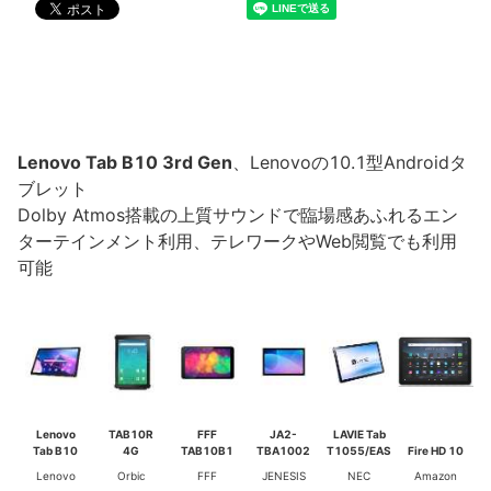
Lenovo Tab B10 3rd Gen
、Lenovoの10.1型Androidタ
ブレット
Dolby Atmos搭載の上質サウンドで臨場感あふれるエン
ターテインメント利用、テレワークやWeb閲覧でも利用
可能
Lenovo
TAB10R
FFF
JA2-
LAVIE Tab
Tab B10
4G
TAB10B1
TBA1002
T1055/EAS
Fire HD 10
Lenovo
Orbic
FFF
JENESIS
NEC
Amazon