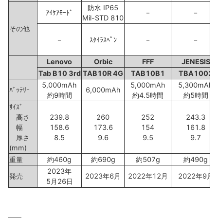
防水 IP65
ｱｲｹｱﾓｰﾄﾞ
－
－
Mil-STD 810
その他
－
ｽﾀｲﾗｽﾍﾟﾝ
－
－
Lenovo
Orbic
FFF
JENESIS
Tab B10 3rd
TAB10R 4G
TAB10B1
TBA1002
5,000mAh
5,000mAh
5,300mAh
ﾊﾞｯﾃﾘｰ
6,000mAh
約9時間
約4.5時間
約5時間
ｻｲｽﾞ
高さ
239.8
260
252
243.3
幅
158.6
173.6
154
161.8
厚さ
8.5
9.6
9.5
9.7
(mm)
重量
約460g
約690g
約507g
約490g
2023年
発売
2023年6月
2022年12月
2022年9月
5月26日