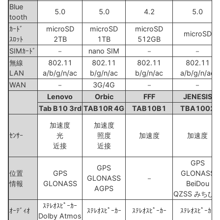
Blue
5.0
5.0
4.2
5.0
tooth
ｶｰﾄﾞ
microSD
microSD
microSD
microSD
ｽﾛｯﾄ
2TB
1TB
512GB
SIMｶｰﾄﾞ
－
nano SIM
－
－
無線
802.11
802.11
802.11
802.11
LAN
a/b/g/n/ac
b/g/n/ac
b/g/n/ac
a/b/g/n/ac
WAN
－
3G/4G
－
－
Lenovo
Orbic
FFF
JENESIS
Tab B10 3rd
TAB10R 4G
TAB10B1
TBA1002
加速度
加速度
ｾﾝｻｰ
光
照度
加速度
加速度
近接
近接
GPS
GPS
位置
GPS
GLONASS
GLONASS
－
情報
GLONASS
BeiDou
AGPS
QZSS みちび
ｽﾃﾚｵｽﾋﾟｰｶｰ
ｵｰﾃﾞｨｵ
ｽﾃﾚｵｽﾋﾟｰｶｰ
ｽﾃﾚｵｽﾋﾟｰｶｰ
ｽﾃﾚｵｽﾋﾟｰｶｰ
Dolby Atmos