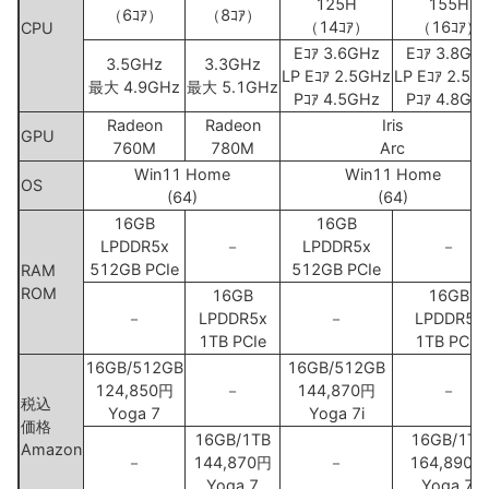
125H
155H
（6ｺｱ）
（8ｺｱ）
（14ｺｱ）
（16ｺｱ）
CPU
Eｺｱ 3.6GHz
Eｺｱ 3.8GH
3.5GHz
3.3GHz
LP Eｺｱ 2.5GHz
LP Eｺｱ 2.5G
最大 4.9GHz
最大 5.1GHz
Pｺｱ 4.5GHz
Pｺｱ 4.8GH
Radeon
Radeon
Iris
GPU
760M
780M
Arc
Win11 Home
Win11 Home
OS
(64)
(64)
16GB
16GB
LPDDR5x
－
LPDDR5x
－
512GB PCIe
512GB PCIe
RAM
ROM
16GB
16GB
－
LPDDR5x
－
LPDDR5x
1TB PCIe
1TB PCIe
16GB/512GB
16GB/512GB
124,850円
－
144,870円
－
税込
Yoga 7
Yoga 7i
価格
16GB/1TB
16GB/1TB
Amazon
－
144,870円
－
164,890円
Yoga 7
Yoga 7i