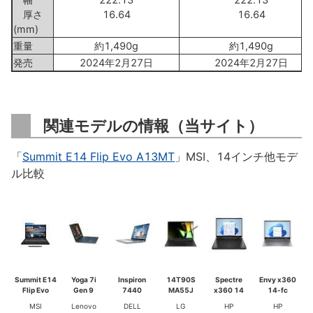
厚さ
16.64
16.64
(mm)
重量
約1,490g
約1,490g
発売
2024年2月27日
2024年2月27日
関連モデルの情報（当サイト）
「
Summit E14 Flip Evo A13MT
」MSI、14インチ他モデ
ル比較
Summit E14
Yoga 7i
Inspiron
14T90S
Spectre
Envy x360
Flip Evo
Gen 9
7440
MA55J
x360 14
14-fc
MSI
Lenovo
DELL
LG
HP
HP