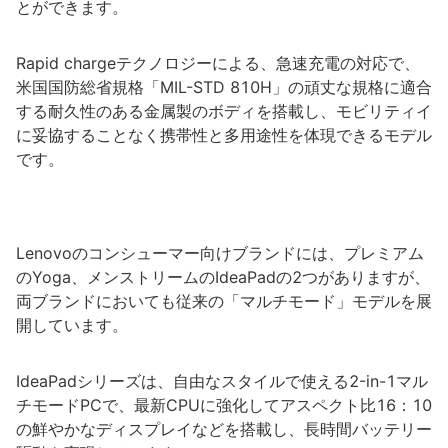
とができます。
Rapid chargeテクノロジーによる、急速充電の対応で、
米国国防総省規格「MIL-STD 810H」の頑丈な規格に適合
する耐久性のある金属製のボディを搭載し、モビリティイ
に妥協することなく携帯性と多用途性を体現できるモデル
です。
Lenovoのコンシューマー向けブランドには、プレミアム
のYoga、メンストリームのIdeaPadの2つがありますが、
両ブランドにおいても従来の「マルチモード」モデルを展
開しています。
IdeaPadシリーズは、自由なスタイルで使える2-in-1マル
チモードPCで、最新CPUに強化してアスペクト比16：10
の鮮やかなディスプレイなどを搭載し、長時間バッテリー