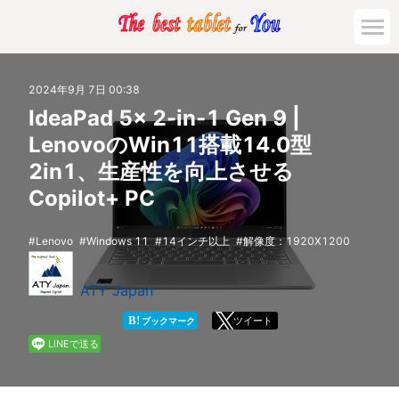
市場動向
2024年9月 7日 00:38
IdeaPad 5x 2-in-1 Gen 9 |
活用対策と事例
LenovoのWin11搭載14.0型
2in1、生産性を向上させる
主要機種の比較
Copilot+ PC
ゲーミング
Lenovo
Windows 11
14インチ以上
解像度：1920X1200
法人向け
ATY Japan
B!
ツイート
ブックマーク
LINEで送る