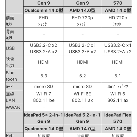
Gen 9
Gen 9
570
Qualcomm 14.0型
AMD 14.0型
AMD 14.0型
前面
FHD
FHD 720p
HD 720p
ｶﾒﾗ
ｼｬｯﾀｰ
ｼｬｯﾀｰ
ｼｬｯﾀｰ
背面
－
－
－
ｶﾒﾗ
USB3.2-C x2
USB3.2-C x1
USB3.2-C x1
USB
USB3.2-A x2
USB3.2-A x2
USB3.2-A x2
映像
HDMI
HDMI
HDMI
出力
Blue
5.3
5.2
5.1
tooth
ｶｰﾄﾞ
micro SD
micro SD
4in1 ﾒﾃﾞｨｱ
無線
Wi-Fi 7
Wi-Fi 6E
Wi-Fi 6
LAN
802.11 be
802.11 ax
802.11 ax
WWAN
－
－
－
IdeaPad 5x 2-in-1
IdeaPad 5 2-in-1
IdeaPad Flex
Gen 9
Gen 9
570
Qualcomm 14.0型
AMD 14.0型
AMD 14.0型
ｾﾝｻｰ
加速度
加速度
加速度