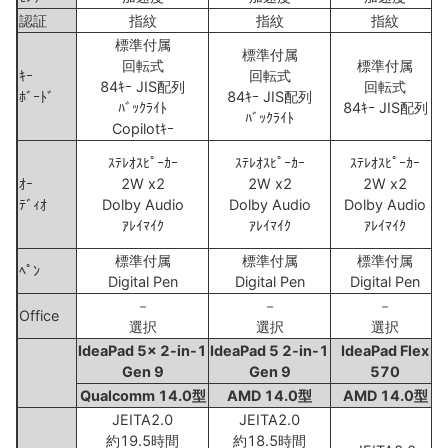
認証
指紋
指紋
指紋
標準付属
標準付属
回転式
標準付属
ｷｰ
回転式
84ｷｰ JIS配列
回転式
ﾎﾞｰﾄﾞ
84ｷｰ JIS配列
ﾊﾞｯｸﾗｲﾄ
84ｷｰ JIS配列
ﾊﾞｯｸﾗｲﾄ
Copilotｷｰ
ｽﾃﾚｵｽﾋﾟｰｶｰ
ｽﾃﾚｵｽﾋﾟｰｶｰ
ｽﾃﾚｵｽﾋﾟｰｶｰ
ｵｰ
2W x2
2W x2
2W x2
ﾃﾞｨｵ
Dolby Audio
Dolby Audio
Dolby Audio
ｱﾚｲﾏｲｸ
ｱﾚｲﾏｲｸ
ｱﾚｲﾏｲｸ
標準付属
標準付属
標準付属
ﾍﾟﾝ
Digital Pen
Digital Pen
Digital Pen
－
－
－
Office
選択
選択
選択
IdeaPad 5x 2-in-1
IdeaPad 5 2-in-1
IdeaPad Flex
Gen 9
Gen 9
570
Qualcomm 14.0型
AMD 14.0型
AMD 14.0型
JEITA2.0
JEITA2.0
約19.5時間
約18.5時間