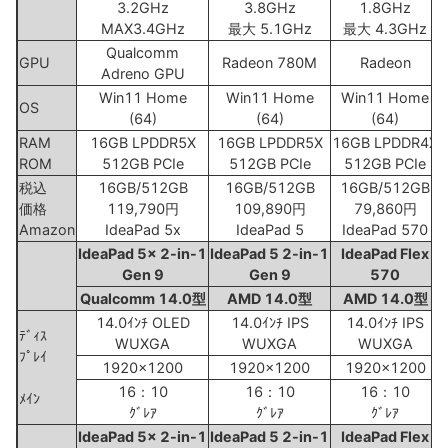
3.2GHz
3.8GHz
1.8GHz
MAX3.4GHz
最大 5.1GHz
最大 4.3GHz
Qualcomm
GPU
Radeon 780M
Radeon
Adreno GPU
Win11 Home
Win11 Home
Win11 Home
OS
(64)
(64)
(64)
RAM
16GB LPDDR5X
16GB LPDDR5X
16GB LPDDR4X
ROM
512GB PCIe
512GB PCIe
512GB PCIe
税込
16GB/512GB
16GB/512GB
16GB/512GB
価格
119,790円
109,890円
79,860円
Amazon
IdeaPad 5x
IdeaPad 5
IdeaPad 570
IdeaPad 5x 2-in-1
IdeaPad 5 2-in-1
IdeaPad Flex
Gen 9
Gen 9
570
Qualcomm 14.0型
AMD 14.0型
AMD 14.0型
14.0ｲﾝﾁ OLED
14.0ｲﾝﾁ IPS
14.0ｲﾝﾁ IPS
ﾃﾞｨｽ
WUXGA
WUXGA
WUXGA
ﾌﾟﾚｲ
1920x1200
1920x1200
1920x1200
16：10
16：10
16：10
ﾒｲﾝ
ｸﾞﾚｱ
ｸﾞﾚｱ
ｸﾞﾚｱ
IdeaPad 5x 2-in-1
IdeaPad 5 2-in-1
IdeaPad Flex