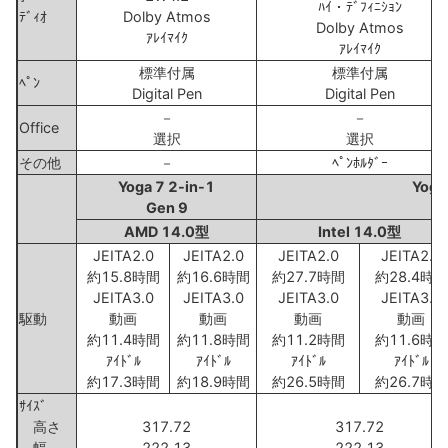
ﾊｲ・ﾃﾞﾌｨﾆｼｮﾝ
ﾃﾞｨｵ
Dolby Atmos
Dolby Atmos
ｱﾚｲﾏｲｸ
ｱﾚｲﾏｲｸ
標準付属
標準付属
ﾍﾟﾝ
Digital Pen
Digital Pen
－
－
Office
選択
選択
その他
－
ﾍﾟﾝﾎﾙﾀﾞｰ
Yoga 7 2-in-1
Yoga
Gen 9
AMD 14.0型
Intel 14.0型
JEITA2.0
JEITA2.0
JEITA2.0
JEITA2.0
約15.8時間
約16.6時間
約27.7時間
約28.4時間
JEITA3.0
JEITA3.0
JEITA3.0
JEITA3.0
駆動
動画
動画
動画
動画
約11.4時間
約11.8時間
約11.2時間
約11.6時間
ｱｲﾄﾞﾙ
ｱｲﾄﾞﾙ
ｱｲﾄﾞﾙ
ｱｲﾄﾞﾙ
約17.3時間
約18.9時間
約26.5時間
約26.7時間
ｻｲｽﾞ
高さ
317.72
317.72
幅
222.13
222.13