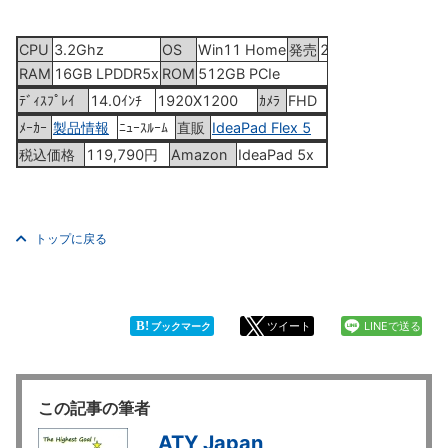
CPU
3.2Ghz
OS
Win11 Home
発売
2024年9月6日
RAM
16GB LPDDR5x
ROM
512GB PCIe
ﾃﾞｨｽﾌﾟﾚｲ
14.0ｲﾝﾁ
1920X1200
ｶﾒﾗ
FHD
ﾒｰｶｰ
製品情報
ﾆｭｰｽﾙｰﾑ
直販
IdeaPad Flex 5
税込価格
119,790円
Amazon
IdeaPad 5x
トップに戻る
B!
ツイート
LINEで送る
ブックマーク
この記事の筆者
ATY Japan