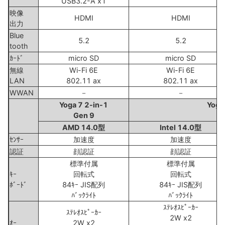
USB3.2-A x1
映像
HDMI
HDMI
出力
Blue
5.2
5.2
tooth
ｶｰﾄﾞ
micro SD
micro SD
無線
Wi-Fi 6E
Wi-Fi 6E
LAN
802.11 ax
802.11 ax
WWAN
－
－
Yoga 7 2-in-1
Yoga
Gen 9
AMD 14.0型
Intel 14.0型
ｾﾝｻｰ
加速度
加速度
認証
顔認証
顔認証
標準付属
標準付属
ｷｰ
回転式
回転式
ﾎﾞｰﾄﾞ
84ｷｰ JIS配列
84ｷｰ JIS配列
ﾊﾞｯｸﾗｲﾄ
ﾊﾞｯｸﾗｲﾄ
ｽﾃﾚｵｽﾋﾟｰｶｰ
ｽﾃﾚｵｽﾋﾟｰｶｰ
2W x2
ｵｰ
2W x2