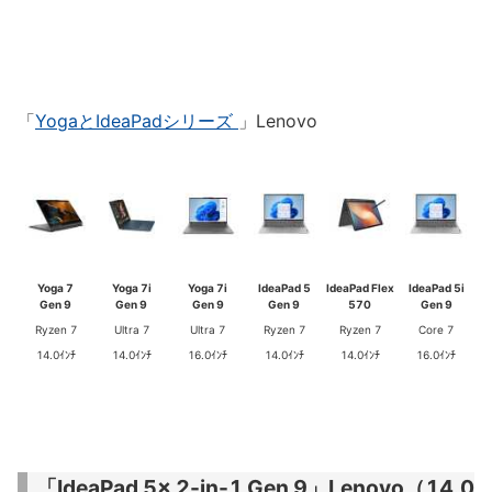
「
YogaとIdeaPadシリーズ
」Lenovo
Yoga 7
Yoga 7i
Yoga 7i
IdeaPad 5
IdeaPad Flex
IdeaPad 5i
Gen 9
Gen 9
Gen 9
Gen 9
570
Gen 9
Ryzen 7
Ultra 7
Ultra 7
Ryzen 7
Ryzen 7
Core 7
14.0ｲﾝﾁ
14.0ｲﾝﾁ
16.0ｲﾝﾁ
14.0ｲﾝﾁ
14.0ｲﾝﾁ
16.0ｲﾝﾁ
「IdeaPad 5x 2-in-1 Gen 9」Lenovo（14.0