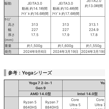
JEITA2.0
駆動
JEITA3.0
JEITA3.0
約13.0時間
動画 約14.1時間
動画 約10.4時間
ｱｲﾄﾞﾙ 約16.6時間
ｱｲﾄﾞﾙ 約17.6時間
ｻｲｽﾞ
高さ
313
313
313.1
幅
227
227
224.9
厚さ
17.5
17.9
17.8
(mm)
重量
約1,500g
約1,600g
約1,550g
発売
2024年9月6日
2024年3月19日
2024年3月19日
参考：Yogaシリーズ
Yoga 7 2-in-1
Yoga
Gen 9
AMD 14.0型
Intel 14.0型
Core
Core
Ryzen 5
Ryzen 7
Ultra 5
Ultra 7
8640HS
8840HS