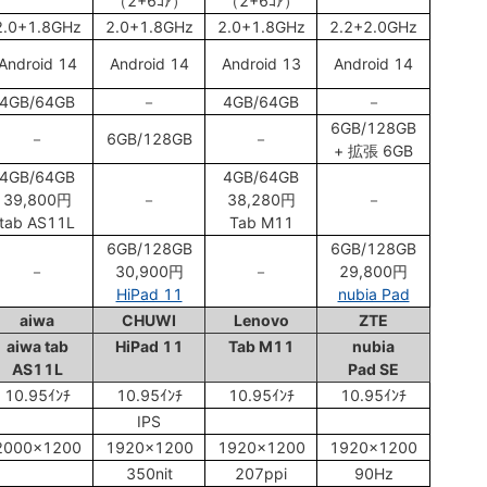
（2+6ｺｱ）
（2+6ｺｱ）
2.0+1.8GHz
2.0+1.8GHz
2.0+1.8GHz
2.2+2.0GHz
Android 14
Android 14
Android 13
Android 14
4GB/64GB
－
4GB/64GB
－
6GB/128GB
－
6GB/128GB
－
+ 拡張 6GB
4GB/64GB
4GB/64GB
39,800円
－
38,280円
－
tab AS11L
Tab M11
6GB/128GB
6GB/128GB
－
30,900円
－
29,800円
HiPad 11
nubia Pad
aiwa
CHUWI
Lenovo
ZTE
aiwa tab
HiPad 11
Tab M11
nubia
AS11L
Pad SE
10.95ｲﾝﾁ
10.95ｲﾝﾁ
10.95ｲﾝﾁ
10.95ｲﾝﾁ
IPS
2000x1200
1920x1200
1920x1200
1920x1200
350nit
207ppi
90Hz