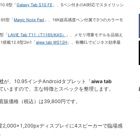
10.9型「
Galaxy Tab S10 FE
」、Sペン付きのAI対応でスタイリッシ
.95型「
Magic Note Pad
」、16K超高感度ペン付属で3つのカラーモ
0型「
LAVIE Tab T11（T1165/KAS）
」、メモリ増量モデルを品揃え
搭載12.6型2in1「
aiwa tab WS12H
」、有機ELでビジネス効率最
社
が、10.95インチAndroidタブレット「
aiwa tab
発売していますので、主な特徴とスペックを整理します。
直販価格（税込）は39,800円です。
2,000×1,200pxディスプレイに4スピーカーで臨場感
。