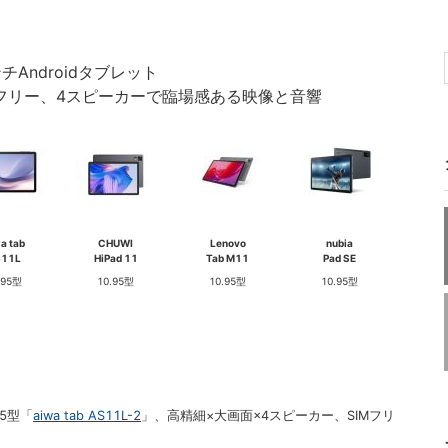
チAndroidタブレット
SIMフリー、4スピーカーで臨場感ある映像と音響
a tab
CHUWI
Lenovo
nubia
S11L
HiPad 11
Tab M11
Pad SE
.95型
10.95型
10.95型
10.95型
95型「
aiwa tab AS11L-2
」、高精細×大画面×4スピーカー、SIMフリ