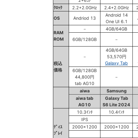
2+6ｺｱ
ｸﾛｯｸ
2.2+2.0GHz
2.4+2.0GHz
Android 14
OS
Andriod 13
One UI 6.1
－
4GB/64GB
RAM
ROM
6GB/128GB
－
4GB/64GB
－
53,570円
Galaxy Tab
税込
価格
6GB/128GB
44,800円
－
tab AG10
aiwa
Samsung
aiwa tab
Galaxy Tab
AG10
S6 Lite 2024
10.3ｲﾝﾁ
10.4ｲﾝﾁ
IPS
ﾃﾞｨｽ
2000x1200
2000x1200
ﾌﾟﾚｲ