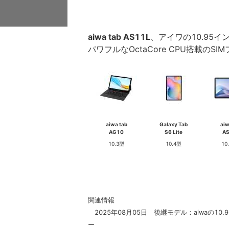
aiwa tab AS11L
、アイワの10.95イン
パワフルなOctaCore CPU搭載の
aiwa tab
Galaxy Tab
aiw
AG10
S6 Lite
A
10.3型
10.4型
10
関連情報
2025年08月05日 後継モデル：aiwaの10.
ー