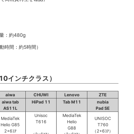
、重量：約480g
（駆動時間：約5時間）
10インチクラス）
aiwa
CHUWI
Lenovo
ZTE
aiwa tab
HiPad 11
Tab M11
nubia
AS11L
Pad SE
Unisoc
MediaTek
MediaTek
UNISOC
T616
Helio
Helio G85
T760
G88
2+6ｺｱ
（2+6ｺｱ）