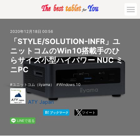
市場動向
2020年12月18日 00:56
「STYLE/SOLUTION-INFR」ユ
活用対策と事例
ニットコムのWin10搭載手のひ
らサイズ小型ハイパワー NUC ミ
主要機種の比較
ニPC
ゲーミング
ユニットコム（iiyama）
Windows 10
法人向け
ATY Japan
B!
ツイート
ブックマーク
LINEで送る