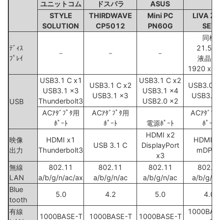
ユニットコム
ドスパラ
ASUS
STYLE
THIRDWAVE
Mini PC
LIVA Z 
SOLUTION
CP5012
PN60G
SET
同梱
ﾃﾞｨｽ
21.5ｲﾝ
－
－
－
ﾌﾟﾚｲ
液晶ﾓﾆ
1920 x 1
USB3.1 C x1
USB3.1 C x2
USB3.1 C x2
USB3.0 C
USB3.1 x3
USB3.1 x4
USB3.1 x3
USB3.0 
Thunderbolt3
USB2.0 x2
USB
ACｱﾀﾞﾌﾟﾀ用
ACｱﾀﾞﾌﾟﾀ用
ACｱﾀﾞﾌﾟ
ﾎﾟｰﾄ
ﾎﾟｰﾄ
電源ﾎﾟｰﾄ
ﾎﾟｰﾄ
HDMI x2
映像
HDMI x1
HDMI 1
USB 3.1 C
DisplayPort
出力
Thunderbolt3
mDP x
x3
無線
802.11
802.11
802.11
802.1
LAN
a/b/g/n/ac/ax
a/b/g/n/ac
a/b/g/n/ac
a/b/g/n/
Blue
5.0
4.2
5.0
4.0
tooth
有線
1000BAS
1000BASE-T
1000BASE-T
1000BASE-T