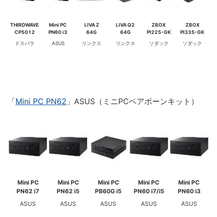
THIRDWAVE
Mini PC
LIVA Z
LIVA Q2
ZBOX
ZBOX
CP5012
PN60 i3
64G
64G
PI225-GK
PI335-GK
ドスパラ
ASUS
リンクス
リンクス
ソダック
ソダック
「
Mini PC PN62
」ASUS（ミニPCベアボーンキット）
Mini PC
Mini PC
Mini PC
Mini PC
Mini PC
PN62 i7
PN62 i5
PB60G i5
PN60 i7/i5
PN60 i3
ASUS
ASUS
ASUS
ASUS
ASUS