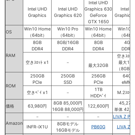
Intel UHD
Intel UHD
Intel UHD
Graphics 630
Intel H
Graphics
Graphics 620
GeForce
Graphics
GTX 1650
Win10 Home
Win10 Pro
Win10 Home
Win10 P
OS
（64bit）
（64bit）
（64bit）
（64bi
8GB
8GB/16GB
8GB
4GB
DDR4
DDR4
DDR4
DDR3
RAM
空きｽﾛｯﾄ 
空きｽﾛｯﾄ x1
－
最大16G
最大32GB
（8GB x
250GB
250GB
256GB
64GB
PCIe
SSD
PCIe
eMMC
ROM
1TB
空きﾍﾞｲ x1
－
M.2ｽﾛｯﾄ
HDDﾍﾞｲ
8GB 85,000円
45,27
価格
63,980円
122,600円
16GB 88,000円
単体 42,9
－
－
－
LIVA Z Pro
Amazon
8GBモデル
INFR-iX1U
PB60G
LIVA Z 
16GBモデル