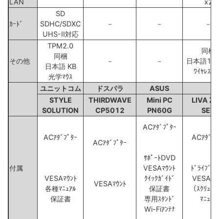
LAN
x2
SD
ｶｰﾄﾞ
SDHC/SDXC
－
－
－
UHS-II対応
TPM2.0
同梱
同梱
その他
－
－
日本語108
日本語 KB
ﾜｲﾔﾚｽ ﾏ
光学ﾏｳｽ
ユニットコム
ドスパラ
ASUS
STYLE
THIRDWAVE
Mini PC
LIVA Z 
SOLUTION
CP5012
PN60G
SET
ACｱﾀﾞﾌﾟﾀｰ
ACｱﾀﾞﾌﾟﾀｰ
ACｱﾀﾞﾌﾟ
ACｱﾀﾞﾌﾟﾀｰ
ｻﾎﾟｰﾄDVD
付属
VESAﾏｳﾝﾄ
ﾄﾞﾗｲﾌﾞD
VESAﾏｳﾝﾄ
ｸｲｯｸｶﾞｲﾄﾞ
VESAﾏｳ
VESAﾏｳﾝﾄ
各種ﾏﾆｭｱﾙ
保証書
（ｽｸﾘｭ x
保証書
専用ｽﾀﾝﾄﾞ
ﾏﾆｭｱﾙ
Wi-Fiｱﾝﾃﾅ