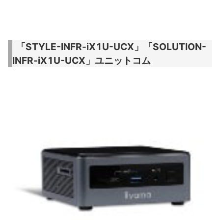
「STYLE-INFR-iX1U-UCX」「SOLUTION-
INFR-iX1U-UCX」ユニットコム