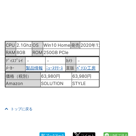
CPU
2.1Ghz
OS
Win10 Home
発売
2020年12月17日
RAM
8GB
ROM
250GB PCIe
ﾃﾞｨｽﾌﾟﾚｲ
－
－
ｶﾒﾗ
－
ﾒｰｶｰ
製品情報
ﾆｭｰｽﾘﾘｰｽ
直販
ﾊﾟｿｺﾝ工房
価格（税別）
63,980円
63,980円
Amazon
SOLUTION
STYLE
トップに戻る
B!
ツイート
LINEで送る
ブックマーク