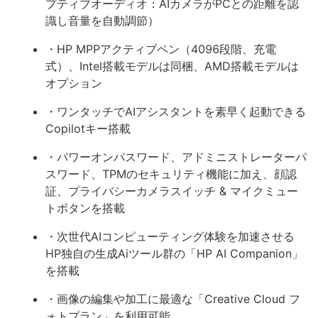
プティブオーディオ：AIカメラがPCとの距離を認
識し音量を自動調節）
・HP MPPアクティブペン（4096段階、充電
式）、Intel搭載モデルは同梱、AMD搭載モデルは
オプション
・ワンタッチでAIアシスタントを素早く起動できる
Copilotキー搭載
・パワーオンパスワード、アドミニストレーターパ
スワード、TPMのセキュリティ機能に加え、顔認
証、プライバシーカメラスイッチ & マイクミュー
トボタンを搭載
・次世代AIコンピューティング体験を加速させる
HP独自の生成Aiツール群の「HP AI Companion」
を搭載
・画像の編集や加工に最適な「Creative Cloud フ
ォトプラン」を利用可能