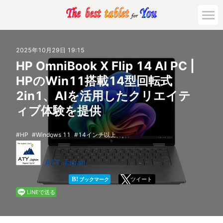
市場動向
2025年10月29日 19:15
HP OmniBook X Flip 14 AI PC |
活用対策と事例
HPのWin11搭載14型回転式
2in1、AIを活用したクリエイテ
主要機種の比較
ィブ体験を提供
ゲーミング
HP
Windows 11
14インチ以上
法人向け
ATY Japan
B!
ツイート
ブックマーク
LINEで送る