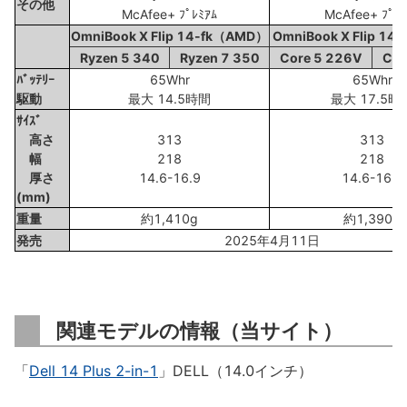
その他
McAfee+ ﾌﾟﾚﾐｱﾑ
McAfee+ ﾌﾟﾚﾐ
OmniBook X Flip 14-fk（AMD）
OmniBook X Flip 14
Ryzen 5 340
Ryzen 7 350
Core 5 226V
Cor
ﾊﾞｯﾃﾘｰ
65Whr
65Whr
駆動
最大 14.5時間
最大 17.5時
ｻｲｽﾞ
高さ
313
313
幅
218
218
厚さ
14.6-16.9
14.6-16.9
(mm)
重量
約1,410g
約1,390g
発売
2025年4月11日
関連モデルの情報（当サイト）
「
Dell 14 Plus 2-in-1
」DELL（14.0インチ）