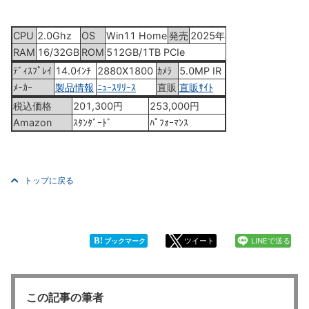
CPU
2.0Ghz
OS
Win11 Home
発売
2025年04月11日
RAM
16/32GB
ROM
512GB/1TB PCIe
ﾃﾞｨｽﾌﾟﾚｲ
14.0ｲﾝﾁ
2880X1800
ｶﾒﾗ
5.0MP IR
ﾒｰｶｰ
製品情報
ﾆｭｰｽﾘﾘｰｽ
直販
直販ｻｲﾄ
税込価格
201,300円
253,000円
Amazon
ｽﾀﾝﾀﾞｰﾄﾞ
ﾊﾟﾌｫｰﾏﾝｽ
トップに戻る
B!
ツイート
LINEで送る
ブックマーク
この記事の筆者