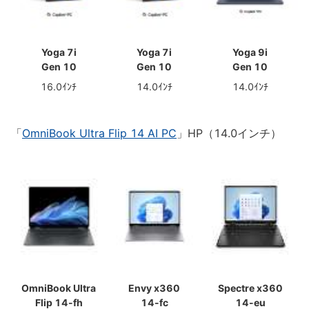
Yoga 7i
Yoga 7i
Yoga 9i
Gen 10
Gen 10
Gen 10
16.0ｲﾝﾁ
14.0ｲﾝﾁ
14.0ｲﾝﾁ
「
OmniBook Ultra Flip 14 AI PC
」HP（14.0インチ）
OmniBook Ultra
Envy x360
Spectre x360
Flip 14-fh
14-fc
14-eu