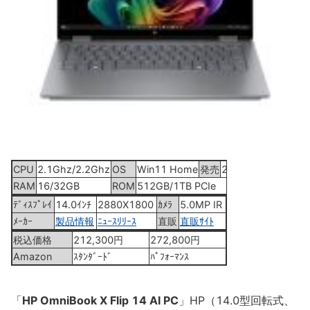
CPU
2.1Ghz/2.2Ghz
OS
Win11 Home
発売
2025年04月11日
RAM
16/32GB
ROM
512GB/1TB PCIe
ﾃﾞｨｽﾌﾟﾚｲ
14.0ｲﾝﾁ
2880X1800
ｶﾒﾗ
5.0MP IR
ﾒｰｶｰ
製品情報
ﾆｭｰｽﾘﾘｰｽ
直販
直販ｻｲﾄ
税込価格
212,300円
272,800円
Amazon
ｽﾀﾝﾀﾞｰﾄﾞ
ﾊﾟﾌｫｰﾏﾝｽ
「
HP OmniBook X Flip 14 AI PC
」HP（14.0型回転式、