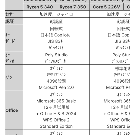
Ryzen 5 340
Ryzen 7 350
Core 5 226V
Cor
ｾﾝｻｰ
加速度、ジャイロ
加速度、ジャ
認証
顔認証
顔認証
回転式
回転式
ｷｰ
日本語 Copilotｷｰ
日本語 Copilot
ﾎﾞｰﾄﾞ
JIS 83ｷｰ
JIS 83ｷｰ
ﾊﾞｯｸﾗｲﾄ
ﾊﾞｯｸﾗｲﾄ
ｵｰ
Poly Studio
Poly Studio
ﾃﾞｨｵ
ﾃﾞｭｱﾙｽﾋﾟｰｶｰ
ﾃﾞｭｱﾙｽﾋﾟｰｶｰ
ｵﾌﾟｼｮﾝ
標準附属
ｱｸﾃｨﾌﾞﾍﾟﾝ
ｱｸﾃｨﾌﾞﾍﾟﾝ
ﾍﾟﾝ
4096段階
4096段階
Microsoft Pen 2.0
Microsoft Pen 
ｵﾌﾟｼｮﾝ
ｵﾌﾟｼｮﾝ
Microsoft 365 Basic
Microsoft 365 B
12ヶ月試用版
12ヶ月試用
Office
+ Office H & B 2024
+ Office H & B 
WPS Office 2
WPS Office 
Standard Edition
Standard Edit
ｵﾌﾟｼｮﾝ
ｵﾌﾟｼｮﾝ