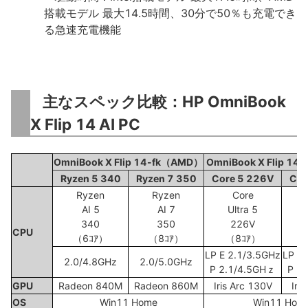
搭載モデル 最大14.5時間、30分で50％も充電でき
る急速充電機能
主なスペック比較：HP OmniBook
X Flip 14 AI PC
OmniBook X Flip 14-fk（AMD）
OmniBook X Flip 14
Ryzen 5 340
Ryzen 7 350
Core 5 226V
Cor
Ryzen
Ryzen
Core
AI 5
AI 7
Ultra 5
340
350
226V
CPU
（6ｺｱ）
（8ｺｱ）
（8ｺｱ）
LP E 2.1/3.5GHz
LP E 
2.0/4.8GHz
2.0/5.0GHz
P 2.1/4.5GHｚ
P 2
GPU
Radeon 840M
Radeon 860M
Iris Arc 130V
Iri
OS
Win11 Home
Win11 Hom