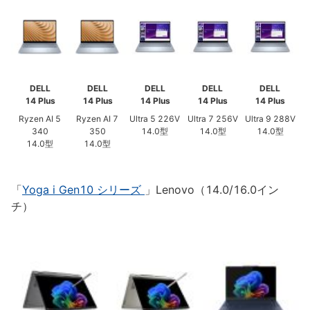
DELL
DELL
DELL
DELL
DELL
14 Plus
14 Plus
14 Plus
14 Plus
14 Plus
Ryzen AI 5
Ryzen AI 7
Ultra 5 226V
Ultra 7 256V
Ultra 9 288V
340
350
14.0型
14.0型
14.0型
14.0型
14.0型
「
Yoga i Gen10 シリーズ
」Lenovo（14.0/16.0イン
チ）