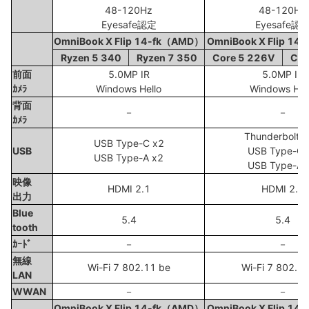
48-120Hz
48-120Hz
Eyesafe認定
Eyesafe認
OmniBook X Flip 14-fk（AMD）
OmniBook X Flip 14
Ryzen 5 340
Ryzen 7 350
Core 5 226V
Cor
前面
5.0MP IR
5.0MP IR
ｶﾒﾗ
Windows Hello
Windows Hel
背面
－
－
ｶﾒﾗ
Thunderbolt4
USB Type-C x2
USB
USB Type-C 
USB Type-A x2
USB Type-A 
映像
HDMI 2.1
HDMI 2.1
出力
Blue
5.4
5.4
tooth
ｶｰﾄﾞ
－
－
無線
Wi-Fi 7 802.11 be
Wi-Fi 7 802.1
LAN
WWAN
－
－
OmniBook X Flip 14-fk（AMD）
OmniBook X Flip 14