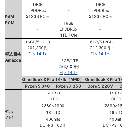
16GB
16GB
LPDDR5x
－
LPDDR5x
512GB PCIe
512GB PCIe
RAM
ROM
16GB
－
LPDDR5x
－
L
1TB PCIe
1
16GB/512GB
16GB/512GB
201,300円
－
212,300円
Flip 14-fk
Flip 14-fm
税込価格
Amazon
16GB/1TB
3
－
253,000円
－
27
Flip 14-fk
Fl
OmniBook X Flip 14-fk（AMD）
OmniBook X Flip 14
Ryzen 5 340
Ryzen 7 350
Core 5 226V
Cor
14.0ｲﾝﾁ
14.0ｲﾝﾁ
OLED
OLED
2880x1800
2880x180
ﾃﾞｨｽ
16：10
16：10
ﾌﾟﾚｲ
400nits
400nits
DCI-P3 100％
DCI-P3 100