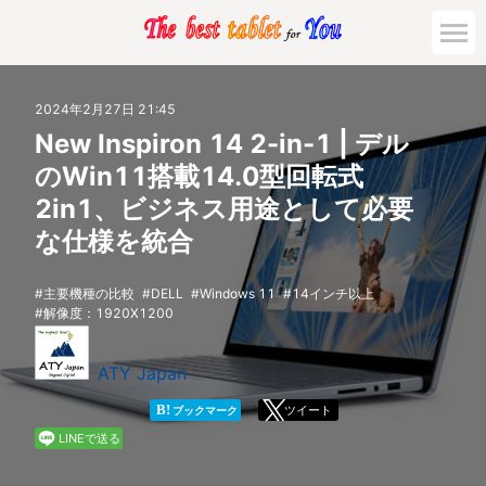
市場動向
2024年2月27日 21:45
New Inspiron 14 2-in-1 | デル
活用対策と事例
のWin11搭載14.0型回転式
2in1、ビジネス用途として必要
主要機種の比較
な仕様を統合
ゲーミング
主要機種の比較
DELL
Windows 11
14インチ以上
解像度：1920X1200
法人向け
ATY Japan
B!
ツイート
ブックマーク
LINEで送る