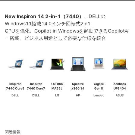
New Inspiron 14 2-in-1（7440）
、DELLの
Windows11搭載14.0インチ回転式2in1
CPUを強化、Copilot in Windowsを起動できるCopilotキ
ー搭載、ビジネス用途として必要な仕様を統合
Inspiron
Inspiron
14T90S
Spectre
Yoga 9i
Zenbook
7440 Core5
7440 Core7
MA55J
x360 14
Gen 8
UP3404
DELL
DELL
LG
HP
Lenovo
ASUS
関連情報