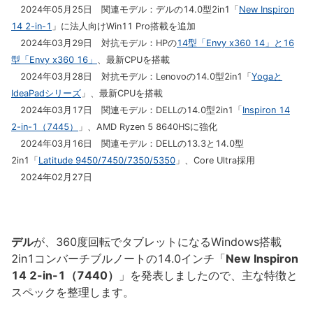
2024年05月25日 関連モデル：デルの14.0型2in1「
New Inspiron
14 2-in-1
」に法人向けWin11 Pro搭載を追加
2024年03月29日 対抗モデル：HPの
14型「Envy x360 14」と16
型「Envy x360 16」
、最新CPUを搭載
2024年03月28日 対抗モデル：Lenovoの14.0型2in1「
Yogaと
IdeaPadシリーズ
」、最新CPUを搭載
2024年03月17日 関連モデル：DELLの14.0型2in1「
Inspiron 14
2-in-1（7445）
」、AMD Ryzen 5 8640HSに強化
2024年03月16日 関連モデル：DELLの13.3と14.0型
2in1「
Latitude 9450/7450/7350/5350
」、Core Ultra採用
2024年02月27日
デル
が、360度回転でタブレットになるWindows搭載
2in1コンバーチブルノートの14.0インチ「
New Inspiron
14 2-in-1（7440）
」を発表しましたので、主な特徴と
スペックを整理します。