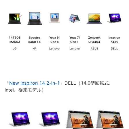
14T90S
Spectre
Yoga 9i
Yoga 7i
Zenbook
Inspiron
MA55J
x360 14
Gen 8
Gen 8
UP3404
7430
LG
HP
Lenovo
Lenovo
ASUS
DELL
「
New Inspiron 14 2-in-1
」DELL（14.0型回転式、
Intel、従来モデル）