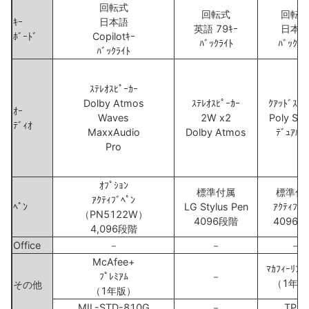
回転式
回転式
回転
ｷｰ
日本語
英語 79ｷｰ
日本
ﾎﾞｰﾄﾞ
Copilotｷｰ
ﾊﾞｯｸﾗｲﾄ
ﾊﾞｯｸﾗｲ
ﾊﾞｯｸﾗｲﾄ
ｽﾃﾚｵｽﾋﾟｰｶｰ
Dolby Atmos
ｽﾃﾚｵｽﾋﾟｰｶｰ
ｸｱｯﾄﾞｽﾋﾟ
ｵｰ
Waves
2W x2
Poly Stu
ﾃﾞｨｵ
MaxxAudio
Dolby Atmos
ﾃﾞｭｱﾙﾏ
Pro
ｵﾌﾟｼｮﾝ
標準付属
標準付
ｱｸﾃｨﾌﾞﾍﾟﾝ
ﾍﾟﾝ
LG Stylus Pen
ｱｸﾃｨﾌﾞﾍ
（PN5122W）
4096段階
4096
4,096段階
Office
－
－
－
McAfee+
ﾏｶﾌｨｰﾘﾌﾞ
ﾌﾟﾚﾐｱﾑ
－
（1年版
その他
（1年版）
MIL-STD-810G
－
TPM