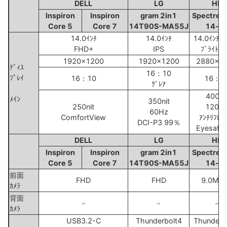
DELL
LG
HP
Inspiron
Inspiron
gram 2in1
Spectre 
Core 5
Core 7
14T90S-MA55J
14-e
14.0ｲﾝﾁ
14.0ｲﾝﾁ
14.0ｲﾝﾁ 
FHD+
IPS
ﾌﾞﾗｲﾄﾋﾞ
1920x1200
1920x1200
2880x1
ﾃﾞｨｽ
16：10
ﾌﾟﾚｲ
16：10
16：1
ｸﾞﾚｱ
400ni
ﾒｲﾝ
350nit
250nit
120H
60Hz
ComfortView
ｱﾝﾁﾘﾌﾚｸ
DCI-P3 99％
Eyesaf
DELL
LG
HP
Inspiron
Inspiron
gram 2in1
Spectre 
Core 5
Core 7
14T90S-MA55J
14-e
前面
FHD
FHD
9.0MP 
ｶﾒﾗ
背面
－
－
－
ｶﾒﾗ
USB3.2-C
Thunderbolt4
Thunderb