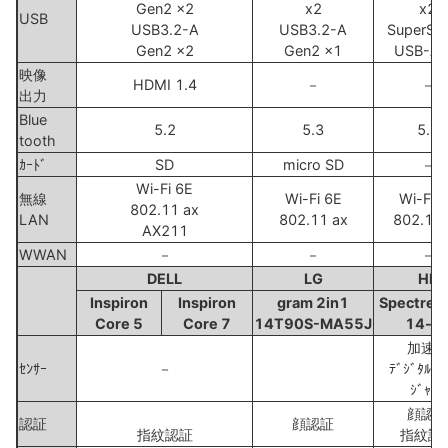
Gen2 x2
x2
x2
USB
USB3.2-A
USB3.2-A
SuperSp
Gen2 x2
Gen2 x1
USB-A 
映像
HDMI 1.4
－
－
出力
Blue
5.2
5.3
5.3
tooth
ｶｰﾄﾞ
SD
micro SD
－
Wi-Fi 6E
無線
Wi-Fi 6E
Wi-Fi 
802.11 ax
LAN
802.11 ax
802.11 
AX211
WWAN
－
－
－
DELL
LG
HP
Inspiron
Inspiron
gram 2in1
Spectre 
Core 5
Core 7
14T90S-MA55J
14-e
加速
ｾﾝｻｰ
－
ﾃﾞｼﾞﾀﾙｺﾝ
ｼﾞｬｲﾛ
顔認
認証
顔認証
指紋認証
指紋認