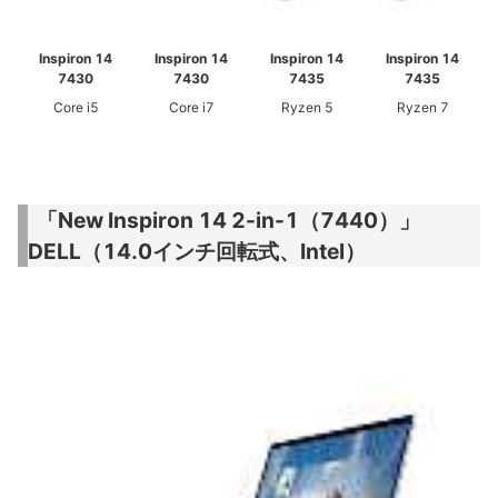
Inspiron 14
Inspiron 14
Inspiron 14
Inspiron 14
7430
7430
7435
7435
Core i5
Core i7
Ryzen 5
Ryzen 7
「New Inspiron 14 2-in-1（7440）」
DELL（14.0インチ回転式、Intel）