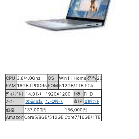
CPU
3.8/4.0Ghz
OS
Win11 Home
発売
2024年2月27日
RAM
16GB LPDDR5
ROM
512GB/1TB PCIe
ﾃﾞｨｽﾌﾟﾚｲ
14.0ｲﾝﾁ
1920X1200
ｶﾒﾗ
FHD
ﾒｰｶｰ
製品情報
ﾆｭｰｽﾘﾘｰｽ
直販
直販ｻｲﾄ
価格
137,000円
156,000円
Amazon
Core5/8GB/512GB
Core7/16GB/1TB