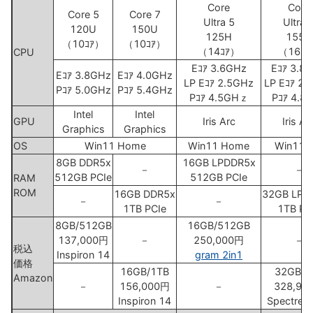
Core
Core
Core 5
Core 7
Ultra 5
Ultra 
120U
150U
125H
155H
（10ｺｱ）
（10ｺｱ）
（14ｺｱ）
（16ｺｱ
CPU
Eｺｱ 3.6GHz
Eｺｱ 3.8
Eｺｱ 3.8GHz
Eｺｱ 4.0GHz
LP Eｺｱ 2.5GHz
LP Eｺｱ 2.
Pｺｱ 5.0GHz
Pｺｱ 5.4GHz
Pｺｱ 4.5GHｚ
Pｺｱ 4.8
Intel
Intel
GPU
Iris Arc
Iris Ar
Graphics
Graphics
OS
Win11 Home
Win11 Home
Win11 P
8GB DDR5x
16GB LPDDR5x
－
－
512GB PCIe
512GB PCIe
RAM
ROM
16GB DDR5x
32GB LPD
－
－
1TB PCIe
1TB PC
8GB/512GB
16GB/512GB
137,000円
－
250,000円
－
税込
Inspiron 14
gram 2in1
価格
16GB/1TB
32GB/1
Amazon
－
156,000円
－
328,90
Inspiron 14
Spectre 