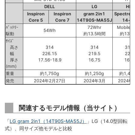
DELL
LG
HP
Inspiron
Inspiron
gram 2in1
Spectre 
Core 5
Core 7
14T90S-MA55J
14-e
ﾊﾞｯﾃﾘｰ
72Whr
MobileM
54Wh
駆動
約13.5時間
約13時
ｻｲｽﾞ
高さ
314
314
313
幅
226.15
219.5
220
厚さ
17.56-18.9
16.75
16.9
(mm)
重量
約1,750g
約1,250g
約1,44
発売
2024年2月27日
2024年3月
2024年
関連するモデル情報（当サイト）
「
LG gram 2in1（14T90S-MA55J）
」LG（14.0型回転
式）、同サイズ他モデルと比較