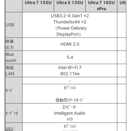
Ultra 7 155U
Ultra 5 135U
Ultra 7 165U
Ultra
vPro
USB3.2-A Gen1 x2
Thunderbolt4 x2
USB
（Power Delivery
DisplayPort）
映像
HDMI 2.0
出力
Blue
5.4
tooth
無線
Intel Wi-Fi 7
LAN
802.11be
－
ｵﾌﾟｼｮﾝ
ｶｰﾄﾞ
接触型ｽﾏｰﾄｶｰﾄﾞ
2ｽﾋﾟｰｶｰ
ｵｰﾃﾞｨｵ
Intelligent Audio
ﾏｲｸ
ｵﾌﾟｼｮﾝ
認証