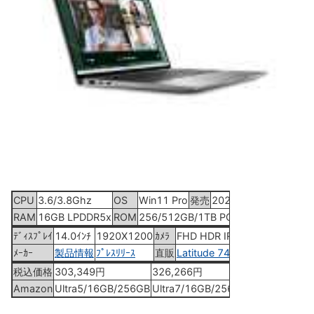
CPU
3.6/3.8Ghz
OS
Win11 Pro
発売
2024年3月13日
RAM
16GB LPDDR5x
ROM
256/512GB/1TB PCIe
ﾃﾞｨｽﾌﾟﾚｲ
14.0ｲﾝﾁ
1920X1200
ｶﾒﾗ
FHD HDR IR
ﾒｰｶｰ
製品情報
ﾌﾟﾚｽﾘﾘｰｽ
直販
Latitude 7450
税込価格
303,349円
326,266円
353,351円
Amazon
Ultra5/16GB/256GB
Ultra7/16GB/256GB
Ultra7/16GB