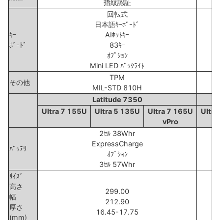
指紋認証
回転式
日本語ｷｰﾎﾞｰﾄﾞ
ｷｰ
AIﾎｯﾄｷｰ
ﾎﾞｰﾄﾞ
83ｷｰ
ｵﾌﾟｼｮﾝ
Mini LED ﾊﾞｯｸﾗｲﾄ
TPM
その他
MIL-STD 810H
Latitude 7350
Ultra 7 155U
Ultra 5 135U
Ultra 7 165U
Ultra
vPro
2ｾﾙ 38Whr
ExpressCharge
ﾊﾞｯﾃﾘ
ｵﾌﾟｼｮﾝ
3ｾﾙ 57Whr
ｻｲｽﾞ
高さ
299.00
幅
212.90
厚さ
16.45-17.75
(mm)