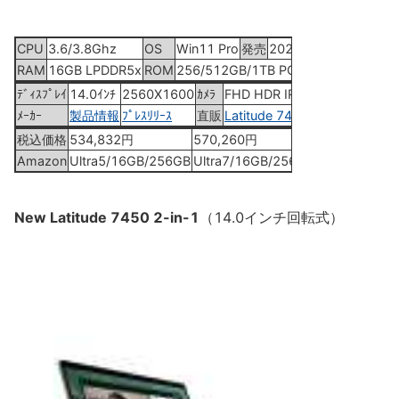
CPU
3.6/3.8Ghz
OS
Win11 Pro
発売
2024年3月13日
RAM
16GB LPDDR5x
ROM
256/512GB/1TB PCIe
ﾃﾞｨｽﾌﾟﾚｲ
14.0ｲﾝﾁ
2560X1600
ｶﾒﾗ
FHD HDR IR
ﾒｰｶｰ
製品情報
ﾌﾟﾚｽﾘﾘｰｽ
直販
Latitude 7400
税込価格
534,832円
570,260円
Amazon
Ultra5/16GB/256GB
Ultra7/16GB/256GB
New Latitude 7450 2-in-1
（14.0インチ回転式）