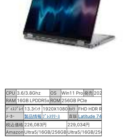
CPU
3.6/3.8Ghz
OS
Win11 Pro
発売
2024年3月13日
RAM
16GB LPDDR5x
ROM
256GB PCIe
ﾃﾞｨｽﾌﾟﾚｲ
13.3ｲﾝﾁ
1920X1080
ｶﾒﾗ
FHD HDR RGB
ﾒｰｶｰ
製品情報
ﾌﾟﾚｽﾘﾘｰｽ
直販
Latitude 7400
税込価格
226,083円
229,034円
282,178円
Amazon
Ultra5/16GB/256GB
Ultra5/16GB/256GB
Ultra7/16GB