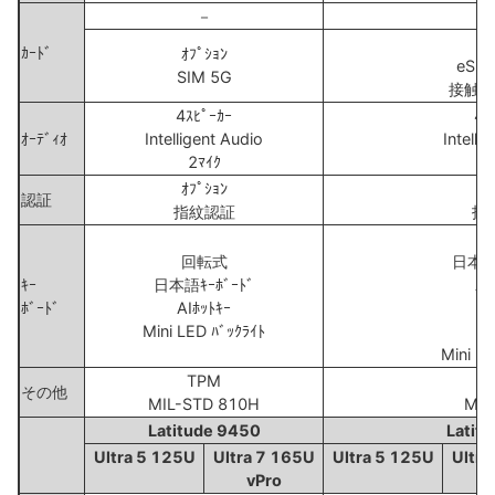
－
ｵﾌ
ｶｰﾄﾞ
ｵﾌﾟｼｮﾝ
eSIM
SIM 5G
接触型ｽ
4ｽﾋﾟｰｶｰ
4ｽ
ｵｰﾃﾞｨｵ
Intelligent Audio
Intelli
2ﾏｲｸ
2
ｵﾌﾟｼｮﾝ
ｵﾌ
認証
指紋認証
指
回
回転式
日本語ｷ
ｷｰ
日本語ｷｰﾎﾞｰﾄﾞ
AI
ﾎﾞｰﾄﾞ
AIﾎｯﾄｷｰ
8
Mini LED ﾊﾞｯｸﾗｲﾄ
ｵﾌ
Mini LE
TPM
その他
MIL-STD 810H
MIL
Latitude 9450
Latit
Ultra 5 125U
Ultra 7 165U
Ultra 5 125U
Ultra
vPro