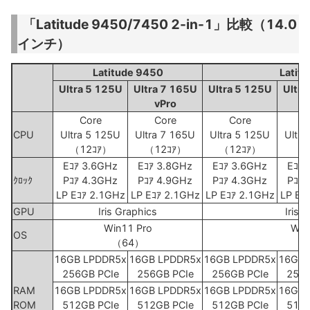
「Latitude 9450/7450 2-in-1」比較（14.0
インチ）
Latitude 9450
Latit
Ultra 5 125U
Ultra 7 165U
Ultra 5 125U
Ultra
vPro
Core
Core
Core
C
CPU
Ultra 5 125U
Ultra 7 165U
Ultra 5 125U
Ultra
（12ｺｱ）
（12ｺｱ）
（12ｺｱ）
（1
Eｺｱ 3.6GHz
Eｺｱ 3.8GHz
Eｺｱ 3.6GHz
Eｺｱ 
ｸﾛｯｸ
Pｺｱ 4.3GHz
Pｺｱ 4.9GHz
Pｺｱ 4.3GHz
Pｺｱ 
LP Eｺｱ 2.1GHz
LP Eｺｱ 2.1GHz
LP Eｺｱ 2.1GHz
LP Eｺ
GPU
Iris Graphics
Iris 
Win11 Pro
Win
OS
（64）
（
16GB LPDDR5x
16GB LPDDR5x
16GB LPDDR5x
16GB 
256GB PCIe
256GB PCIe
256GB PCIe
256G
RAM
16GB LPDDR5x
16GB LPDDR5x
16GB LPDDR5x
16GB 
ROM
512GB PCIe
512GB PCIe
512GB PCIe
512G