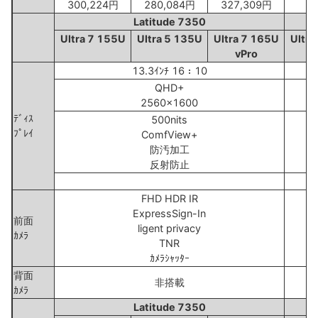
300,224円
280,084円
327,309円
Latitude 7350
Ultra 7 155U
Ultra 5 135U
Ultra 7 165U
Ultra
vPro
13.3ｲﾝﾁ 16：10
QHD+
2560x1600
ﾃﾞｨｽ
500nits
ﾌﾟﾚｲ
ComfView+
防汚加工
反射防止
FHD HDR IR
ExpressSign-In
前面
ligent privacy
ｶﾒﾗ
TNR
ｶﾒﾗｼｬｯﾀｰ
背面
非搭載
ｶﾒﾗ
Latitude 7350