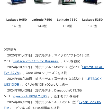
Latitude 9450
Latitude 7450
Latitude 7350
Latitude 5350
14.0型
14.0型
13.3型
13.3型
関連情報
2025年01月31日 対抗モデル：マイクロソフトの13.0型
2in1「
Surface Pro 11th for Business
」、CPUを強化
2024年10月17日 対抗モデル：MSIの13.3型2in1「
Summit 13 AI+
Evo A2VM
」、Core Ultra シリーズ 2を搭載
2024年08月30日 対抗モデル：富士通の13.3型2in1「
LIFEBOOK
U5313X/R
」、CPUを第13世代Core Uに統一
2024年08月28日 対抗モデル：Dynabookの13.3型
5in1「
dynabook V83/LYとKY
」、従来モデルを継承
2024年06月29日 対抗モデル：ASUSの14.0型「
ExpertBook B5
Flip
」、ビジネス向けの各種機能を搭載