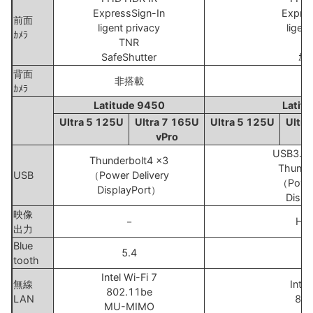
ExpressSign-In
Expres
前面
ligent privacy
ligen
ｶﾒﾗ
TNR
SafeShutter
ｶﾒﾗ
背面
非搭載
非
ｶﾒﾗ
Latitude 9450
Latit
Ultra 5 125U
Ultra 7 165U
Ultra 5 125U
Ultra
vPro
USB3.2-
Thunderbolt4 x3
Thunde
USB
（Power Delivery
（Power
DisplayPort）
Displ
映像
－
HDM
出力
Blue
5.4
tooth
Intel Wi-Fi 7
無線
Intel
802.11be
LAN
802
MU-MIMO