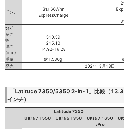
2ｾﾙ
3ｾﾙ 60Whr
Expre
ﾊﾞｯﾃﾘ
ExpressCharge
ｵﾌ
3ｾﾙ
ｻｲｽﾞ
高さ
310.59
31
幅
215.18
22
厚さ
14.92-16.28
1
(mm)
重量
約1,530g
約1
発売
2024年3月13日
「Latitude 7350/5350 2-in-1」比較（13.3
インチ）
Latitude 7350
Ultra 7 155U
Ultra 5 135U
Ultra 7 165U
Ultra
vPro