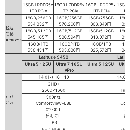
16GB LPDDR5x
16GB LPDDR5x
16GB LPDDR5x
16GB 
1TB PCIe
1TB PCIe
1TB PCIe
1TB
16GB/256GB
16GB/256GB
16GB/256GB
16GB
534,832円
570,260円
303,349円
326
税込
16GB/512GB
16GB/512GB
16GB/512GB
16GB
価格
545,165円
580,594円
313,072円
335
Amazon
16GB/1TB
16GB/1TB
16GB/1TB
16G
558,451円
593,880円
325,572円
348
Latitude 9450
Latit
Ultra 5 125U
Ultra 7 165U
Ultra 5 125U
Ultra
vPro
14.0ｲﾝﾁ 16：10
14.0ｲ
QHD+
F
2560x1600
192
ﾃﾞｨｽ
500nits
30
ﾌﾟﾚｲ
ComfortView+LBL
Com
防汚加工
防
反射防止
反
IPS
FHD HDR IR
FHD 