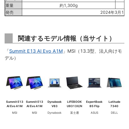
重量
約1,300g
発売
2024年3月13
関連するモデル情報（当サイト）
「
Summit E13 AI Evo A1M
」MSI（13.3型、法人向けモ
デル）
Summit E13
Summit E13
Dynabook
LIFEBOOK
ExpertBook
Latitude
AI Evo A1M
AI Evo A1M
V83
U9313X/N
B5 Flip
7340
MSI
MSI
Dynabook
富士通
ASUS
DELL