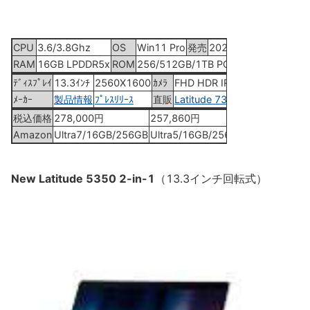
CPU
3.6/3.8Ghz
OS
Win11 Pro
発売
2024年3月13日
RAM
16GB LPDDR5x
ROM
256/512GB/1TB PCIe
ﾃﾞｨｽﾌﾟﾚｲ
13.3ｲﾝﾁ
2560X1600
ｶﾒﾗ
FHD HDR IR
ﾒｰｶｰ
製品情報
ﾌﾟﾚｽﾘﾘｰｽ
直販
Latitude 7350
税込価格
278,000円
257,860円
305,085円
Amazon
Ultra7/16GB/256GB
Ultra5/16GB/256GB
Ultra7/16GB
New Latitude 5350 2-in-1
（13.3インチ回転式）