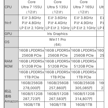
Core
Core
Core
C
CPU
Ultra 7 155U
Ultra 5 135U
Ultra 7 165U
Ultra
（12ｺｱ）
（12ｺｱ）
（12ｺｱ）
（1
Eｺｱ 3.8GHz
Eｺｱ 3.6GHz
Eｺｱ 3.8GHz
Eｺｱ 
ｸﾛｯｸ
Pｺｱ 4.8GHz
Pｺｱ 4.4GHz
Pｺｱ 4.9GHz
Pｺｱ 
LP Eｺｱ 2.1GHz
LP Eｺｱ 2.1GHz
LP Eｺｱ 2.1GHz
LP Eｺ
GPU
Iris Graphics
Win11 Pro
OS
（64）
16GB LPDDR5x
16GB LPDDR5x
16GB LPDDR5x
16GB 
256GB PCIe
256GB PCIe
256GB PCIe
256G
RAM
16GB LPDDR5x
16GB LPDDR5x
16GB LPDDR5x
ROM
512GB PCIe
512GB PCIe
512GB PCIe
16GB LPDDR5x
16GB LPDDR5x
16GB LPDDR5x
1TB PCIe
1TB PCIe
1TB PCIe
16GB/256GB
16GB/256GB
16GB/256GB
16GB
278,000円
257,860円
305,085円
226
税込
16GB/512GB
16GB/512GB
16GB/512GB
価格
287,723円
267,583円
314,807円
Amazon
16GB/1TB
16GB/1TB
16GB/1TB