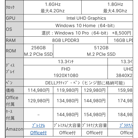
1.6GHz
1.8GHz
ｸﾛｯｸ
最大4.2Ghz
最大4.9Ghz
GPU
Intel UHD Graphics
Windows 10 Home（64-bit）
OS
選択：Windows 10 Pro（64-bit） +8,500円
RAM
8GB LPDDR3
16GB LPDD
256GB
512GB
ROM
M.2 PCIe SSD
M.2 PCIe SSD
13.3ｲﾝﾁ
13.3ｲﾝﾁ
ﾃﾞｨｽ
FHD
UHD
ﾌﾟﾚｲ
1920X1080
3840X216
ﾍﾟﾝ
DELLｱｸﾃｨﾌﾞ・ﾍﾟﾝ（ヒンジ部に格納可能）
価格
114,980円
119,980円
129,980円
159,980
Office
129,980円
134,980円
144,980円
174,980
付属
ｹｰｽ
－
144,980円
154,980円
184,980
付属
ﾌﾟﾚﾐｱﾑ
ﾌﾟﾚﾐｱﾑ/大容量
ﾌﾟﾗﾁﾅ/大容量
ﾌﾟﾗﾁﾅ/4K
Amazon
Office付
Office付
Office付
Office付