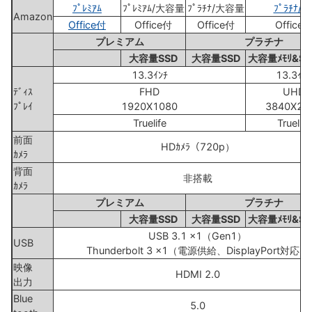
ﾌﾟﾚﾐｱﾑ
ﾌﾟﾚﾐｱﾑ/大容量
ﾌﾟﾗﾁﾅ/大容量
ﾌﾟﾗﾁﾅ/4
Amazon
Office付
Office付
Office付
Office
プレミアム
プラチナ
大容量SSD
大容量SSD
大容量ﾒﾓﾘ&SS
13.3ｲﾝﾁ
13.3ｲﾝﾁ
ﾃﾞｨｽ
FHD
UHD
ﾌﾟﾚｲ
1920X1080
3840X21
Truelife
Truelife
前面
HDｶﾒﾗ（720p）
ｶﾒﾗ
背面
非搭載
ｶﾒﾗ
プレミアム
プラチナ
大容量SSD
大容量SSD
大容量ﾒﾓﾘ&SS
USB 3.1 x1（Gen1）
USB
Thunderbolt 3 x1（電源供給、DisplayPort対応）
映像
HDMI 2.0
出力
Blue
5.0