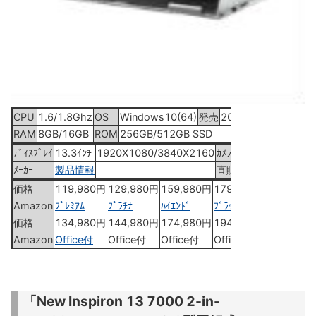
CPU
1.6/1.8Ghz
OS
Windows10(64)
発売
2018年10月5日
RAM
8GB/16GB
ROM
256GB/512GB SSD
ﾃﾞｨｽﾌﾟﾚｲ
13.3ｲﾝﾁ
1920X1080/3840X2160
ｶﾒﾗ
HD
ﾒｰｶｰ
製品情報
直販
直販ｻｲﾄ
価格
119,980円
129,980円
159,980円
179,980円
Amazon
ﾌﾟﾚﾐｱﾑ
ﾌﾟﾗﾁﾅ
ﾊｲｴﾝﾄﾞ
ﾌﾞﾗｯｸ
価格
134,980円
144,980円
174,980円
194,980円
Amazon
Office付
Office付
Office付
Office付
「New Inspiron 13 7000 2-in-