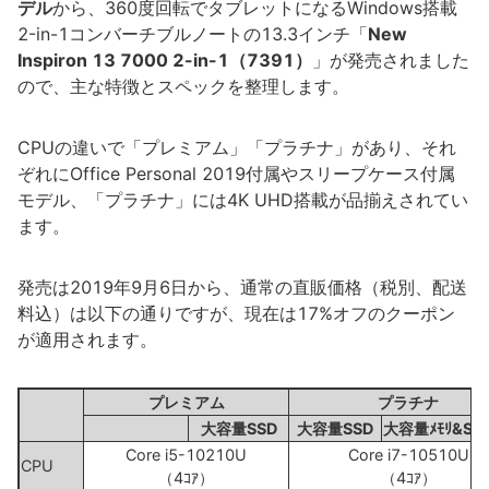
デル
から、360度回転でタブレットになるWindows搭載
2-in-1コンバーチブルノートの13.3インチ「
New
Inspiron 13 7000 2-in-1（7391）
」が発売されました
ので、主な特徴とスペックを整理します。
CPUの違いで「プレミアム」「プラチナ」があり、それ
ぞれにOffice Personal 2019付属やスリープケース付属
モデル、「プラチナ」には4K UHD搭載が品揃えされてい
ます。
発売は2019年9月6日から、通常の直販価格（税別、配送
料込）は以下の通りですが、現在は17%オフのクーポン
が適用されます。
プレミアム
プラチナ
大容量SSD
大容量SSD
大容量ﾒﾓﾘ&SS
Core i5-10210U
Core i7-10510U
CPU
（4ｺｱ）
（4ｺｱ）