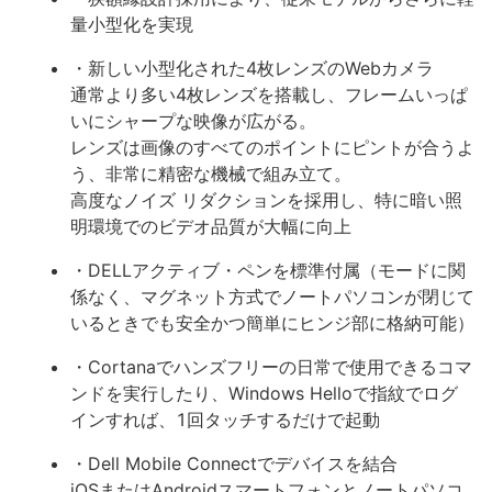
量小型化を実現
・新しい小型化された4枚レンズのWebカメラ
通常より多い4枚レンズを搭載し、フレームいっぱ
いにシャープな映像が広がる。
レンズは画像のすべてのポイントにピントが合うよ
う、非常に精密な機械で組み立て。
高度なノイズ リダクションを採用し、特に暗い照
明環境でのビデオ品質が大幅に向上
・DELLアクティブ・ペンを標準付属（モードに関
係なく、マグネット方式でノートパソコンが閉じて
いるときでも安全かつ簡単にヒンジ部に格納可能）
・Cortanaでハンズフリーの日常で使用できるコマ
ンドを実行したり、Windows Helloで指紋でログ
インすれば、1回タッチするだけで起動
・Dell Mobile Connectでデバイスを結合
iOSまたはAndroidスマートフォンとノートパソコ