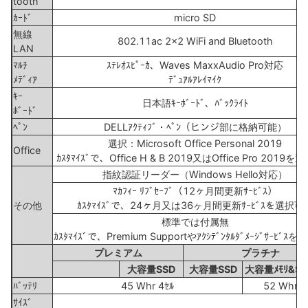
tooth
ｶｰﾄﾞ
micro SD
無線
802.11ac 2x2 WiFi and Bluetooth
LAN
ﾏﾙﾁ
ｽﾃﾚｵｽﾋﾟｰｶ、Waves MaxxAudio Pro対応
ﾒﾃﾞｨｱ
ﾃﾞｭｱﾙｱﾚｲﾏｲｸ
ｷｰ
日本語ｷｰﾎﾞｰﾄﾞ、ﾊﾞｯｸﾗｲﾄ
ﾎﾞｰﾄﾞ
ﾍﾟﾝ
DELLｱｸﾃｨﾌﾞ・ﾍﾟﾝ（ヒンジ部に格納可能）
選択：Microsoft Office Personal 2019
Office
ｶｽﾀﾏｲｽﾞで、Office H & B 2019又はOffice Pro 2019
指紋認証リーダー（Windows Hello対応）
ﾏｶﾌｨｰ ﾘﾌﾞｾｰﾌﾞ（12ヶ月間更新ｻｰﾋﾞｽ）
その他
ｶｽﾀﾏｲｽﾞで、24ヶ月又は36ヶ月間更新ｻｰﾋﾞｽを選択可
標準では付属無
ｶｽﾀﾏｲｽﾞで、Premium Supportやｱｸｼﾃﾞﾝﾀﾙﾀﾞﾒｰｼﾞｻｰﾋﾞｽ
プレミアム
プラチナ
大容量SSD
大容量SSD
大容量ﾒﾓﾘ&SS
ﾊﾞｯﾃﾘ
45 Whr 4ｾﾙ
52 Whr 4
ｻｲｽﾞ