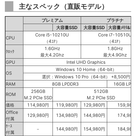
主なスペック（直販モデル）
プレミアム
プラチナ
大容量SSD
大容量SSD
大容量ﾒﾓﾘ&SS
Core i5-10210U
Core i7-10510U
CPU
（4ｺｱ）
（4ｺｱ）
1.6GHz
1.8GHz
ｸﾛｯｸ
最大4.2Ghz
最大4.9Ghz
GPU
Intel UHD Graphics
Windows 10 Home（64-bit）
OS
選択：Windows 10 Pro（64-bit） +8,500円
RAM
8GB LPDDR3
16GB LPD
256GB
512GB
ROM
M.2 PCIe SSD
M.2 PCIe SSD
価格
114,980円
119,980円
129,980円
159,98
Office
129,980円
134,980円
144,980円
174,98
付属
ｹｰｽ
－
144,980円
154,980円
184,98
付属