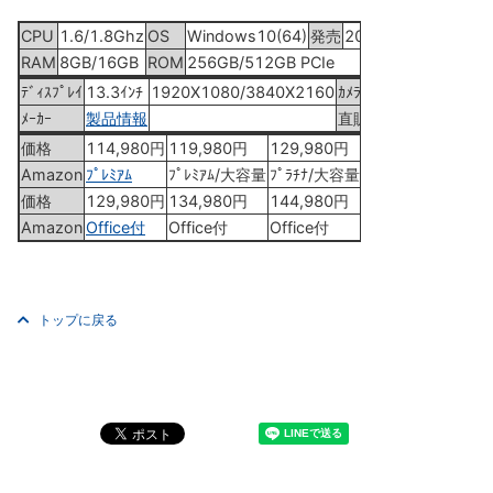
CPU
1.6/1.8Ghz
OS
Windows10(64)
発売
2019年9月6日
RAM
8GB/16GB
ROM
256GB/512GB PCIe
ﾃﾞｨｽﾌﾟﾚｲ
13.3ｲﾝﾁ
1920X1080/3840X2160
ｶﾒﾗ
HD
ﾒｰｶｰ
製品情報
直販
直販ｻｲﾄ
価格
114,980円
119,980円
129,980円
159,980円
Amazon
ﾌﾟﾚﾐｱﾑ
ﾌﾟﾚﾐｱﾑ/大容量
ﾌﾟﾗﾁﾅ/大容量
ﾌﾟﾗﾁﾅ/4K
価格
129,980円
134,980円
144,980円
174,980円
Amazon
Office付
Office付
Office付
Office付
トップに戻る