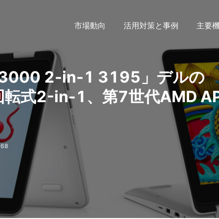
市場動向
活用対策と事例
主要
1 3000 2-in-1 3195」デルの
回転式2-in-1、第7世代AMD A
68