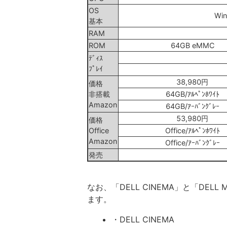
OS
Wi
基本
RAM
ROM
64GB eMMC
ﾃﾞｨｽ
ﾌﾟﾚｲ
38,980円
価格
非搭載
64GB/ｱﾙﾍﾟﾝﾎﾜｲﾄ
Amazon
64GB/ｱｰﾊﾞﾝｸﾞﾚｰ
53,980円
価格
Office
Office/ｱﾙﾍﾟﾝﾎﾜｲﾄ
Amazon
Office/ｱｰﾊﾞﾝｸﾞﾚｰ
発売
なお、「DELL CINEMA」と「DELL
ます。
・DELL CINEMA