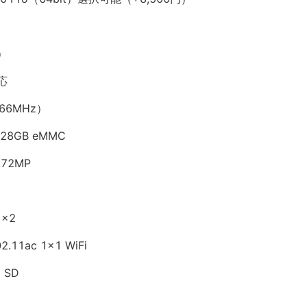
）
応
66MHz）
8GB eMMC
72MP
 x2
.11ac 1x1 WiFi
 SD