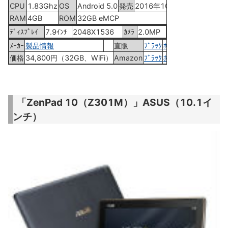
CPU
1.83Ghz
OS
Android 5.0
発売
2016年10月21日
RAM
4GB
ROM
32GB eMCP
ﾃﾞｨｽﾌﾟﾚｲ
7.9ｲﾝﾁ
2048X1536
ｶﾒﾗ
2.0MP
ﾒｰｶｰ
製品情報
直販
ﾌﾞﾗｯｸ
ﾎﾜｲﾄ
価格
34,800円（32GB、WiFi）
Amazon
ﾌﾞﾗｯｸ
ﾎﾜｲﾄ
「ZenPad 10（Z301M）」ASUS（10.1イ
ンチ）