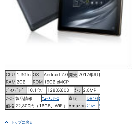
CPU
1.3Ghz
OS
Android 7.0
発売
2017年9月23日
RAM
2GB
ROM
16GB eMCP
ﾃﾞｨｽﾌﾟﾚｲ
10.1ｲﾝﾁ
1280X800
ｶﾒﾗ
2.0MP
ﾒｰｶｰ
製品情報
ﾆｭｰｽﾘﾘｰｽ
直販
DB16
GY16
WH16
価格
22,800円（16GB、WiFi）
Amazon
ﾌﾞﾙｰ
ｸﾞﾚｰ
ﾎﾜｲﾄ
トップに戻る