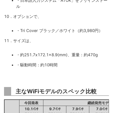
・日本語入力システム「ATOK」をプリインストー
ル
10．オプションで、
・Tri Cover ブラック／ホワイト（約3,980円）
11．サイズは、
・約251.7x172.1x8.9(mm)、重量：約470g
・駆動時間：約10時間
主なWiFiモデルのスペック比較
今回発表
継続発売モデル
10.1ｲﾝﾁ
9.7ｲﾝﾁ
7.9ｲﾝﾁ
7.0ｲﾝﾁ