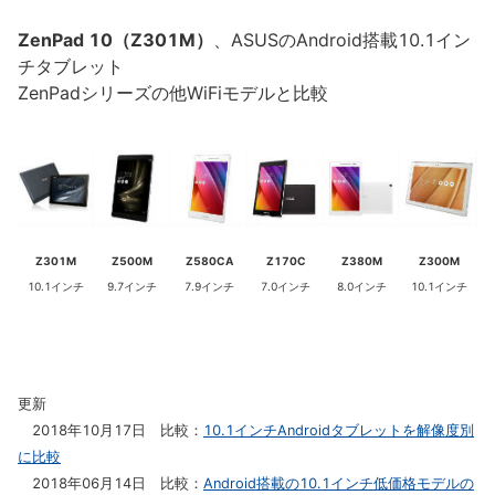
ZenPad 10（Z301M）
、ASUSのAndroid搭載10.1イン
チタブレット
ZenPadシリーズの他WiFiモデルと比較
Z301M
Z500M
Z580CA
Z170C
Z380M
Z300M
10.1インチ
9.7インチ
7.9インチ
7.0インチ
8.0インチ
10.1インチ
更新
2018年10月17日 比較：
10.1インチAndroidタブレットを解像度別
に比較
2018年06月14日 比較：
Android搭載の10.1インチ低価格モデルの