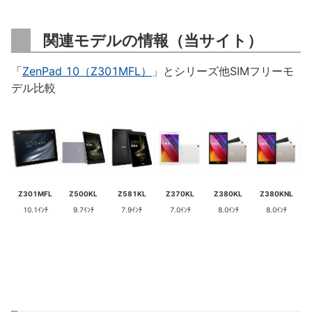
関連モデルの情報（当サイト）
「
ZenPad 10（Z301MFL）
」とシリーズ他SIMフリーモ
デル比較
Z301MFL
Z500KL
Z581KL
Z370KL
Z380KL
Z380KNL
10.1ｲﾝﾁ
9.7ｲﾝﾁ
7.9ｲﾝﾁ
7.0ｲﾝﾁ
8.0ｲﾝﾁ
8.0ｲﾝﾁ