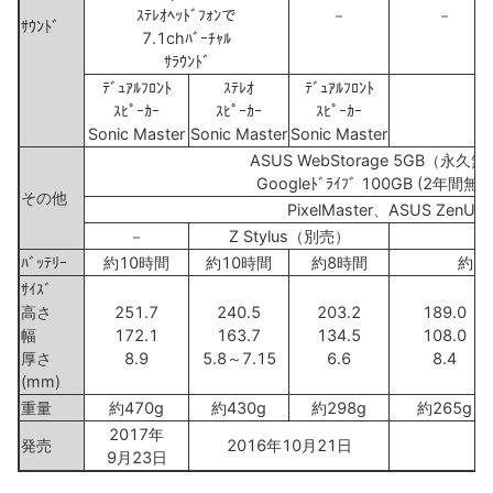
ｽﾃﾚｵﾍｯﾄﾞﾌｫﾝで
－
－
ｻｳﾝﾄﾞ
7.1chﾊﾞｰﾁｬﾙ
ｻﾗｳﾝﾄﾞ
ﾃﾞｭｱﾙﾌﾛﾝﾄ
ｽﾃﾚｵ
ﾃﾞｭｱﾙﾌﾛﾝﾄ
ｽﾋﾟｰｶｰ
ｽﾋﾟｰｶｰ
ｽﾋﾟｰｶｰ
－
Sonic Master
Sonic Master
Sonic Master
ASUS WebStorage 5GB（永久
Googleﾄﾞﾗｲﾌﾞ 100GB (2年間無
その他
PixelMaster、ASUS ZenUI
－
Z Stylus（別売）
ﾊﾞｯﾃﾘｰ
約10時間
約10時間
約8時間
約8
ｻｲｽﾞ
高さ
251.7
240.5
203.2
189.0
幅
172.1
163.7
134.5
108.0
厚さ
8.9
5.8～7.15
6.6
8.4
(mm)
重量
約470g
約430g
約298g
約265g
2017年
発売
2016年10月21日
9月23日