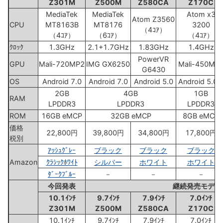
Z301M
Z500M
Z580CA
Z170C
MediaTek
MediaTek
Atom x3
Atom Z3560
CPU
MT8163B
MT8176
3200
（4ｺｱ）
（4ｺｱ）
（6ｺｱ）
（4ｺｱ）
ｸﾛｯｸ
1.3GHz
2.1+1.7GHz
1.83GHz
1.4GHz
PowerVR
GPU
Mali-720MP2
IMG GX6250
Mali-450MP
G6430
OS
Android 7.0
Android 7.0
Android 5.0
Android 5.0.
2GB
4GB
1GB
RAM
LPDDR3
LPDDR3
LPDDR3
ROM
16GB eMCP
32GB eMCP
8GB eMCP
価格
22,800円
39,800円
34,800円
17,800円
税別
ｱｯｼｭｸﾞﾚｰ
ブラック
ブラック
ブラック
Amazon
ｸﾗｼｯｸﾎﾜｲﾄ
シルバー
ホワイト
ホワイト
ﾀﾞｰｸﾌﾞﾙｰ
－
－
－
今回発表
継続発売モデル
10.1ｲﾝﾁ
9.7ｲﾝﾁ
7.9ｲﾝﾁ
7.0ｲﾝﾁ
Z301M
Z500M
Z580CA
Z170C
10.1ｲﾝﾁ
9.7ｲﾝﾁ
7.9ｲﾝﾁ
7.0ｲﾝﾁ