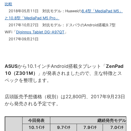
比較
2018年05月11日 対抗モデル：Huaweiの
8.4型「MediaPad M5」
と10.8型「MediaPad M5 Pro」
2017年10月27日 対抗モデル：ドスパラのAndroid搭載9.7型
WiFi「
Diginnos Tablet DG-A97QT
」
2017年09月21日
ASUS
から10.1インチAndroid搭載タブレット「
ZenPad
10（Z301M）
」が発表されましたので、主な特徴とス
ペックを整理します。
店頭販売予想価格（税別）は22,800円、2017年9月23日
から発売される予定です。
今回発表
継続発売モデル
10.1ｲﾝﾁ
9.7ｲﾝﾁ
7.9ｲﾝﾁ
7.0ｲﾝﾁ