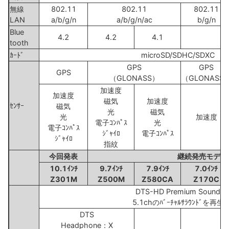
無線
802.11
802.11
802.11
LAN
a/b/g/n
a/b/g/n/ac
b/g/n
Blue
4.2
4.2
4.1
tooth
ｶｰﾄﾞ
microSD/SDHC/SDXC
GPS
GPS
GPS
（GLONASS）
（GLONASS
加速度
加速度
磁気
加速度
ｾﾝｻｰ
磁気
光
磁気
光
加速度
電子ｺﾝﾊﾟｽ
光
電子ｺﾝﾊﾟｽ
ｼﾞｬｲﾛ
電子ｺﾝﾊﾟｽ
ｼﾞｬｲﾛ
指紋
今回発表
継続発売モデル
10.1ｲﾝﾁ
9.7ｲﾝﾁ
7.9ｲﾝﾁ
7.0ｲﾝﾁ
Z301M
Z500M
Z580CA
Z170C
DTS-HD Premium Sound
5.1chのﾊﾞｰﾁｬﾙｻﾗｳﾝﾄﾞを再生
DTS
Headphone：X