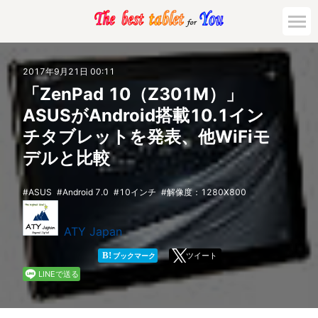
市場動向
2017年9月21日 00:11
「ZenPad 10（Z301M）」
活用対策と事例
ASUSがAndroid搭載10.1イン
チタブレットを発表、他WiFiモ
主要機種の比較
デルと比較
ゲーミング
ASUS
Android 7.0
10インチ
解像度：1280X800
法人向け
ATY Japan
B!
ツイート
ブックマーク
LINEで送る