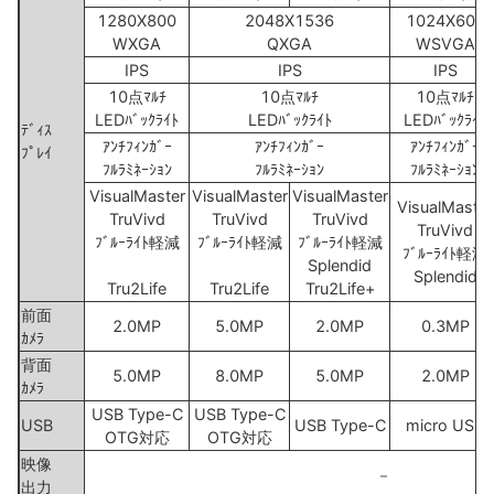
1280X800
2048X1536
1024X600
WXGA
QXGA
WSVGA
IPS
IPS
IPS
10点ﾏﾙﾁ
10点ﾏﾙﾁ
10点ﾏﾙﾁ
LEDﾊﾞｯｸﾗｲﾄ
LEDﾊﾞｯｸﾗｲﾄ
LEDﾊﾞｯｸﾗｲﾄ
ﾃﾞｨｽ
ｱﾝﾁﾌｨﾝｶﾞｰ
ｱﾝﾁﾌｨﾝｶﾞｰ
ｱﾝﾁﾌｨﾝｶﾞｰ
ﾌﾟﾚｲ
ﾌﾙﾗﾐﾈｰｼｮﾝ
ﾌﾙﾗﾐﾈｰｼｮﾝ
ﾌﾙﾗﾐﾈｰｼｮﾝ
VisualMaster
VisualMaster
VisualMaster
VisualMaster
TruVivd
TruVivd
TruVivd
TruVivd
ﾌﾞﾙｰﾗｲﾄ軽減
ﾌﾞﾙｰﾗｲﾄ軽減
ﾌﾞﾙｰﾗｲﾄ軽減
ﾌﾞﾙｰﾗｲﾄ軽減
Splendid
Splendid
Tru2Life
Tru2Life
Tru2Life+
前面
2.0MP
5.0MP
2.0MP
0.3MP
ｶﾒﾗ
背面
5.0MP
8.0MP
5.0MP
2.0MP
ｶﾒﾗ
USB Type-C
USB Type-C
USB
USB Type-C
micro USB
OTG対応
OTG対応
映像
－
出力