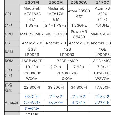
Z301M
Z500M
Z580CA
Z170C
MediaTek
MediaTek
Atom x3
Atom Z3560
CPU
MT8163B
MT8176
3200
（4ｺｱ）
（4ｺｱ）
（6ｺｱ）
（4ｺｱ）
ｸﾛｯｸ
1.3GHz
2.1+1.7GHz
1.83GHz
1.4GHz
PowerVR
GPU
Mali-720MP2
IMG GX6250
Mali-450MP4
G6430
OS
Android 7.0
Android 7.0
Android 5.0
Android 5.0.2
2GB
4GB
1GB
RAM
LPDDR3
LPDDR3
LPDDR3
ROM
16GB eMCP
32GB eMCP
8GB eMCP
10.1ｲﾝﾁ
9.7ｲﾝﾁ
7.9ｲﾝﾁ
7.0ｲﾝﾁ
ﾃﾞｨｽ
1280X800
2048X1536
1024X600
ﾌﾟﾚｲ
WXGA
QXGA
WSVGA
価格
22,800円
39,800円
34,800円
17,800円
税別
ｱｯｼｭｸﾞﾚｰ
ブラック
ブラック
ブラック
Amazon
ｸﾗｼｯｸﾎﾜｲﾄ
シルバー
ホワイト
ホワイト
ﾀﾞｰｸﾌﾞﾙｰ
－
－
－
2017年