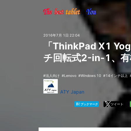
2016年7月 1日 22:04
「ThinkPad X1 Y
チ回転式2-in-1
法人向け
Lenovo
Windows 10
14インチ以上
ATY Japan
B!
ツイート
ブックマーク