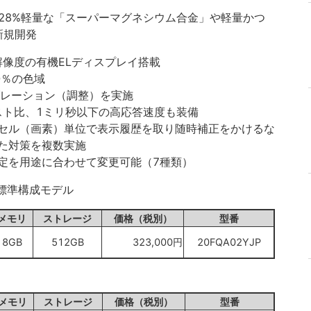
～28%軽量な「スーパーマグネシウム合金」や軽量かつ
新規開発
ト)解像度の有機ELディスプレイ搭載
00％の色域
ブレーション（調整）を実施
ラスト比、1ミリ秒以下の高応答速度も装備
セル（画素）単位で表示履歴を取り随時補正をかけるな
た対策を複数実施
定を用途に合わせて変更可能（7種類）
の標準構成モデル
メモリ
ストレージ
価格（税別）
型番
8GB
512GB
323,000円
20FQA02YJP
メモリ
ストレージ
価格（税別）
型番