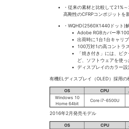
・従来の素材と比較して21%
高剛性のCFRPコンポジットを
・WQHD(2560X1440ドッ
Adobe RGBカバー率1
出荷時に1台1台キャリ
100万対1の高コント
「焼き付き」には、ピク
ど、ソフトウェアを使っ
ディスプレイのカラー設
有機ELディスプレイ（OLED）採用
OS
CPU
Windows 10
Core i7-6500U
Home 64bit
2016年2月発売モデル
OS
CPU