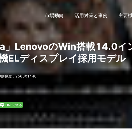
市場動向
活用対策と事例
主要
oga」LenovoのWin搭載14.0イ
、有機ELディスプレイ採用モデル
解像度：2560X1440
LINEで送る