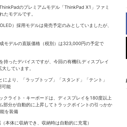
、ThinkPadのプレミアムモデル「ThinkPad X1」ファミ
られたモデルです。
OLED）採用モデルは発売予定のみとしていましたが、
成モデルの直販価格（税別）は323,000円の予定で
下の特徴を持ったデバイスですが、今回の有機ELディスプレイ
拡大しています。
ことにより、「ラップトップ」「スタンド」「テント」
用可能
ックライト・キーボードは、ディスプレイを180度以上
ム部分が自動的に上昇してトラックポイントの引っかか
」機能を装備
o-3」付属（本体に収納でき、収納時は自動的に充電）