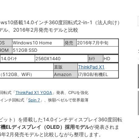
dows10搭載14.0インチ360度回転式2-in-1（法人向け）
デル、2016年2月発売モデルと比較
OS
Windows10 Home
発売
2016年7月中旬
ROM
512GB SSD
14.0ｲﾝﾁ
2560X1440
ｶﾒﾗ
HD
直販
ThinkPad X1
（512GB、WiFi）
Amazon
i7/8GB/有機EL
チ回転式「
ThinkPad X1 YOGA
」発表、CPUを強化
.0インチ回転式「
Spin 7
」、狭額ベゼルで世界最薄
（64ビット）を搭載した14.0インチディスプレイ360度回転
A」の有機ELディスプレイ（OLED）採用モデル
が発表されま
6年2月発売モデルと比較しながら整理します。