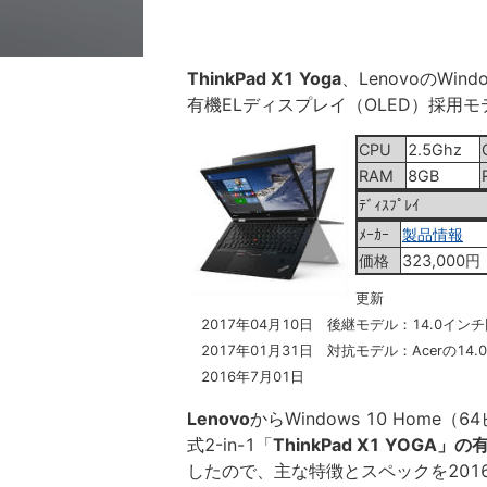
ThinkPad X1 Yoga
、LenovoのWin
有機ELディスプレイ（OLED）採用モ
CPU
2.5Ghz
RAM
8GB
ﾃﾞｨｽﾌﾟﾚｲ
ﾒｰｶｰ
製品情報
価格
323,000円
更新
2017年04月10日 後継モデル：14.0イン
2017年01月31日 対抗モデル：Acerの14
2016年7月01日
Lenovo
からWindows 10 Home
式2-in-1「
ThinkPad X1 YOG
したので、主な特徴とスペックを201