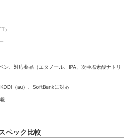
TT）
ー
ペン、対応薬品（エタノール、IPA、次亜塩素酸ナトリ
DI（au）、SoftBankに対応
後報
スペック比較