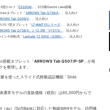
型2-in-1「
ES20GM
」、ECS製Gemini Lake搭載
dowsタブレット「
ARROWS Tab Q739/A
」、法人向け
RROWS Tab Q509/V
」、法人向け
の10.1型タブレット「
LT-WMT10シリーズ
」、法人向け
ROWS Tab Q738/S」と12.3型「V727/S」
、法人向け
.5インチ回転式「
Latitude 12 5000（5289）
」、法人向け
 Pro搭載タブレット「
ARROWS Tab Q507/P-SP
」が発
クを整理します。
脈を使ったスライド式静脈認証機能「Slide
体通常モデルの直販価格（税別）は85,300円からで
I（au）/SoftBankに対応した無線WANモデル、訪問修