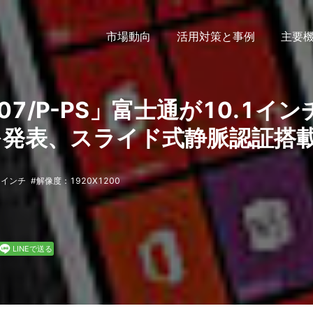
市場動向
活用対策と事例
主要
Q507/P-PS」富士通が10.1イン
トを発表、スライド式静脈認証搭
0インチ
解像度：1920X1200
LINEで送る