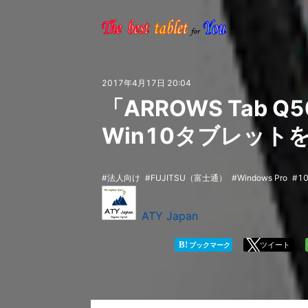
2017年4月17日 20:04
「ARROWS Tab 
Win10タブレッ
法人向け
FUJITSU（富士通）
Windows Pro
1
ATY Japan
B!
ツイート
ブックマーク