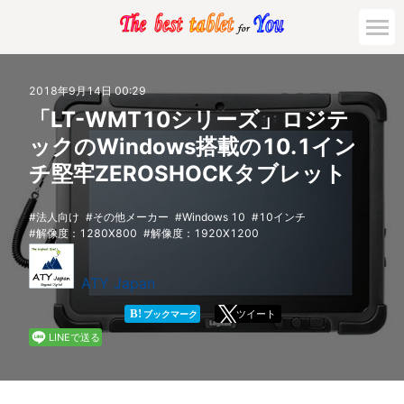
市場動向
2018年9月14日 00:29
「LT-WMT10シリーズ」ロジテ
活用対策と事例
ックのWindows搭載の10.1イン
チ堅牢ZEROSHOCKタブレット
主要機種の比較
法人向け
その他メーカー
Windows 10
10インチ
ゲーミング
解像度：1280X800
解像度：1920X1200
法人向け
ATY Japan
B!
ツイート
ブックマーク
LINEで送る