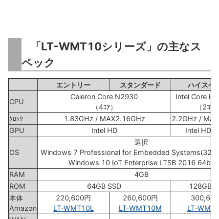
「LT-WMT10シリーズ」の主なス
ペック
エントリー
スタンダード
ハイスペ
Celeron Core N2930
Intel Core i
CPU
（4ｺｱ）
（2ｺｱ
ｸﾛｯｸ
1.83GHz / MAX2.16GHz
2.2GHz / MA
GPU
Intel HD
Intel HD 
選択
OS
Windows 7 Professional for Embedded Systems(32bit
Windows 10 IoT Enterprise LTSB 2016 64bit
RAM
4GB
ROM
64GB SSD
128GB S
本体
220,600円
260,600円
300,60
Amazon
LT-WMT10L
LT-WMT10M
LT-WMT