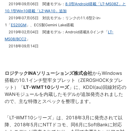
2019年09月06日 関連モデル：
8.0型Android搭載「LT-MS08Z」と
10.1型Win10搭載「LZ-WA10」追加
2019年07月05日 対抗モデル：リンクの11.6型2-in-
1「
ES20GM
」、ECS製Gemini Lake搭載
2019年02月04日 関連モデル：Android搭載8.0インチ「
LT-
MS08/BCC2
」
2018年09月14日
ロジテックINAソリューションズ株式会社
からWindows
搭載の10.1インチ堅牢タブレット（ZEROSHOCKタブレ
ット）「
LT-WMT10シリーズ
」に、KDDI(au)回線対応の
WANモジュールを内蔵したモデルが追加発売されました
ので、主な特徴とスペックを整理します。
「LT-WMT10シリーズ」は、2018年3月に発売されて以
降、2018年5月にNTTドコモ、同6月にSoftBankに対応