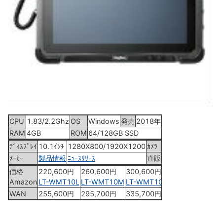
CPU
1.83/2.2Ghz
OS
Windows
発売
2018年3月
RAM
4GB
ROM
64/128GB SSD
ﾃﾞｨｽﾌﾟﾚｲ
10.1ｲﾝﾁ
1280X800/1920X1200
ｶﾒﾗ
2.0MP
ﾒｰｶｰ
製品情報
ﾆｭｰｽﾘﾘｰｽ
直販
直販ｻｲﾄ
価格
220,600円
260,600円
300,600円
Amazon
LT-WMT10L
LT-WMT10M
LT-WMT10H
WAN
255,600円
295,700円
335,700円