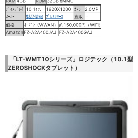
RAM
4GB
ROM
32GB eMMC
ﾃﾞｨｽﾌﾟﾚｲ
10.1ｲﾝﾁ
1920X1200
ｶﾒﾗ
2.0MP
ﾒｰｶｰ
製品情報
ﾌﾟﾚｽﾘﾘｰｽ
直販
－
価格
ｵｰﾌﾟﾝ（WWAN）
約150,000円（WiFi）
Amazon
FZ-A2A400JAJ
FZ-A2A400GAJ
「LT-WMT10シリーズ」ロジテック（10.1型
ZEROSHOCKタブレット）