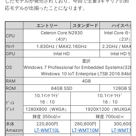
したモデルが発売されており、今回で主要3キャリアの対
応モデルが出揃ったことになります。
エントリー
スタンダード
ハイスペッ
Celeron Core N2930
Intel Core i5-
CPU
（4ｺｱ）
（2ｺｱ）
ｸﾛｯｸ
1.83GHz / MAX2.16GHz
2.2GHz / MAX2
GPU
Intel HD
Intel HD 55
選択
OS
Windows 7 Professional for Embedded Systems(32bit/
Windows 10 IoT Enterprise LTSB 2016 64bit
RAM
4GB
ROM
64GB SSD
128GB SS
10.1ｲﾝﾁ ﾜｲﾄﾞ
10.1ｲﾝﾁ ﾜｲﾄﾞ
16：10
16：10
ﾃﾞｨｽ
ﾌﾟﾚｲ
1280X800（WXGA）
1920X1200（WUXGA）
輝度 350cd/㎡
輝度 700cd/㎡
本体
220,600円
260,600円
300,600円
Amazon
LT-WMT10L
LT-WMT10M
LT-WMT10