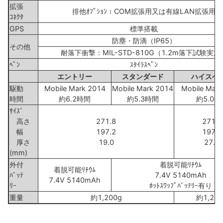
拡張
排他ｵﾌﾟｼｮﾝ：COM拡張用又は有線LAN拡張用
ｺﾈｸﾀ
GPS
標準搭載
防塵・防滴（IP65）
その他
耐落下衝撃：MIL-STD-810G（1.2m落下試験実施
ﾍﾟﾝ
ｽﾀｲﾗｽﾍﾟﾝ
エントリー
スタンダード
ハイスペ
駆動
Mobile Mark 2014
Mobile Mark 2014
Mobile Mar
時間
約6.2時間
約5.3時間
約5.0時
ｻｲｽﾞ
高さ
271.8
271.8
幅
197.2
197.2
厚さ
19.0
27.6
(mm)
外付
着脱可能ﾘﾁｳﾑ
着脱可能ﾘﾁｳﾑ
ﾊﾞｯﾃ
7.4V 5140mAh
7.4V 5140mAh
ﾘｰ
ﾎｯﾄｽﾜｯﾌﾟﾊﾞｯﾃﾘｰ有り
重量
約1,200g
約1,250