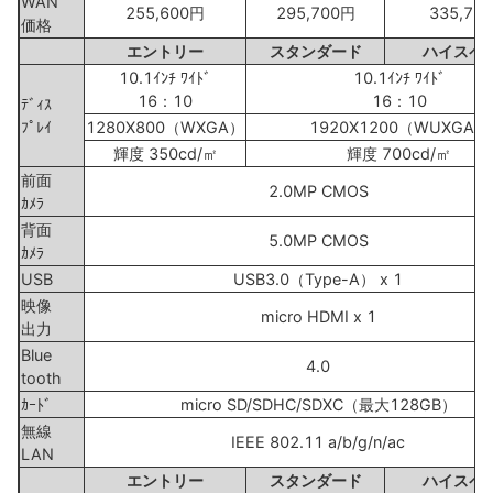
WAN
255,600円
295,700円
335,70
価格
エントリー
スタンダード
ハイスペ
10.1ｲﾝﾁ ﾜｲﾄﾞ
10.1ｲﾝﾁ ﾜｲﾄﾞ
16：10
16：10
ﾃﾞｨｽ
ﾌﾟﾚｲ
1280X800（WXGA）
1920X1200（WUXGA）
輝度 350cd/㎡
輝度 700cd/㎡
前面
2.0MP CMOS
ｶﾒﾗ
背面
5.0MP CMOS
ｶﾒﾗ
USB
USB3.0（Type-A） x 1
映像
micro HDMI x 1
出力
Blue
4.0
tooth
ｶｰﾄﾞ
micro SD/SDHC/SDXC（最大128GB）
無線
IEEE 802.11 a/b/g/n/ac
LAN
エントリー
スタンダード
ハイスペ