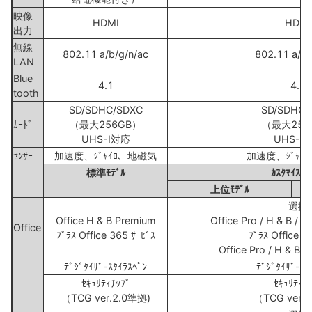
映像
HDMI
HDMI
出力
無線
802.11 a/b/g/n/ac
802.11 a/b/
LAN
Blue
4.1
4.1
tooth
SD/SDHC/SDXC
SD/SDHC/
ｶｰﾄﾞ
（最大256GB）
（最大256
UHS-Ⅰ対応
UHS-Ⅰ
ｾﾝｻｰ
加速度、ｼﾞｬｲﾛ、地磁気
加速度、ｼﾞｬｲ
標準ﾓﾃﾞﾙ
ｶｽﾀﾏｲｽﾞﾓ
上位ﾓﾃﾞﾙ
選択
Office H & B Premium
Office Pro / H & B / 
Office
ﾌﾟﾗｽ Office 365 ｻｰﾋﾞｽ
ﾌﾟﾗｽ Office 3
Office Pro / H & B /
ﾃﾞｼﾞﾀｲｻﾞ-ｽﾀｲﾗｽﾍﾟﾝ
ﾃﾞｼﾞﾀｲｻﾞ-ｽﾀ
ｾｷｭﾘﾃｨﾁｯﾌﾟ
ｾｷｭﾘﾃｨﾁ
（TCG ver.2.0準拠)
（TCG ver.