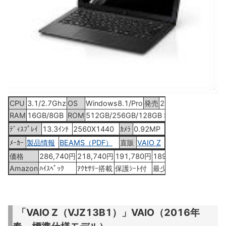
CPU
3.1/2.7Ghz
OS
Windows8.1/Pro
発売
2015年2月16日
RAM
16GB/8GB
ROM
512GB/256GB/128GB SSD
ﾃﾞｨｽﾌﾟﾚｲ
13.3ｲﾝﾁ
2560X1440
ｶﾒﾗ
0.92MP
ﾒｰｶｰ
製品情報
BEAMS（PDF）
直販
VAIO Z
価格
286,740円
218,740円
191,780円
189,800円
Amazon
ﾊｲｽﾍﾟｯｸ
ｱｸｾｻﾘｰ搭載
保護ｼｰﾄ付
最少構成
「VAIO Z（VJZ13B1）」VAIO（2016年