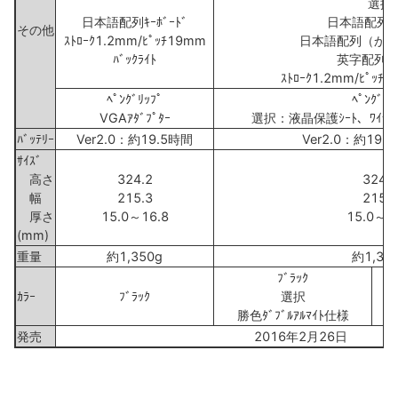
選択
日本語配列ｷｰﾎﾞｰﾄﾞ
日本語配列ｷｰﾎ
その他
ｽﾄﾛｰｸ1.2mm/ﾋﾟｯﾁ19mm
日本語配列（か
ﾊﾞｯｸﾗｲﾄ
英字配列ｷｰﾎ
ｽﾄﾛｰｸ1.2mm/ﾋﾟｯﾁ
ﾍﾟﾝｸﾞﾘｯﾌﾟ
ﾍﾟﾝｸﾞﾘｯ
VGAｱﾀﾞﾌﾟﾀｰ
選択：液晶保護ｼｰﾄ、ﾜｲﾔﾚｽﾙ
ﾊﾞｯﾃﾘｰ
Ver2.0：約19.5時間
Ver2.0：約19.
ｻｲｽﾞ
高さ
324.2
324.2
幅
215.3
215.3
厚さ
15.0～16.8
15.0～1
(mm)
重量
約1,350g
約1,35
ﾌﾞﾗｯｸ
ｶﾗｰ
ﾌﾞﾗｯｸ
選択
勝色ﾀﾞﾌﾞﾙｱﾙﾏｲﾄ仕様
発売
2016年2月26日