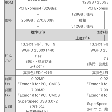
128GB / 256GB /
ROM
PCI Express4 (32GB/s)
PCI Express4 
－
128GB：後報
価格
256GB：270,800円
後報
－
512GB：後報
標準ﾓﾃﾞﾙ
ｶｽﾀﾏｲｽﾞﾓ
上位ﾓﾃﾞﾙ
13.3ｲﾝﾁ ﾜｲﾄﾞ、16：9
13.3ｲﾝﾁ ﾜｲﾄ
WQHD 2560X1440
WQHD 2560
ﾃﾞｨｽ
ｸﾞﾚｱ
ｸﾞﾚｱ
ﾌﾟﾚｲ
（防汚・指紋防止
（防汚・指紋防止ｺ
ｺｰﾃｨﾝｸﾞ）
高演色LEDﾊﾞｯｸﾗｲﾄ
高演色LEDﾊﾞ
前面
0.92MP
0.92M
ｶﾒﾗ
「Exmor R for PC」CMOS
「Exmor R for
背面
7.99MP
7.99M
ｶﾒﾗ
「Exmor R for PC」CMOS
「Exmor R for
SuperSpeed USB 3.0x2
SuperSpeed U
USB
（内1つは、
（内1つは、給電
給電機能付き）