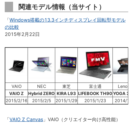
関連モデル情報（当サイト）
「
Windows搭載の13.3インチディスプレイ回転型モデル
の比較
2015年2月22日
VAIO
NEC
東芝
富士通
Lenovo
VAIO Z
Hybrid ZERO
KIRA L93
LIFEBOOK TH90
YOGA 3 P
2015/2/16
2015/2/5
2015/1/29
2015/1/23
2014/11
「
VAIO Z Canvas
」VAIO（クリエイター向け高性能）