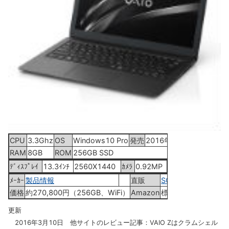
CPU
3.3Ghz
OS
Windows10 Pro
発売
2016年2月26日
RAM
8GB
ROM
256GB SSD
ﾃﾞｨｽﾌﾟﾚｲ
13.3ｲﾝﾁ
2560X1440
ｶﾒﾗ
0.92MP
ﾒｰｶｰ
製品情報
直販
SONY ｽﾄｱ
価格
約270,800円（256GB、WiFi）
Amazon
標準仕様ﾓﾃﾞﾙ
更新
2016年3月10日 他サイトのレビュー記事：VAIO Zはクラムシェル