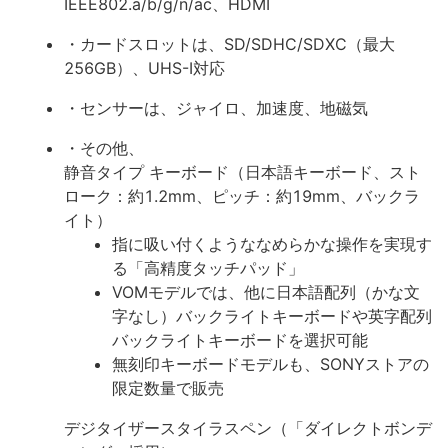
IEEE802.a/b/g/n/ac、HDMI
・カードスロットは、SD/SDHC/SDXC（最大
256GB）、UHS-Ⅰ対応
・センサーは、ジャイロ、加速度、地磁気
・その他、
静音タイプ キーボード（日本語キーボード、スト
ローク：約1.2mm、ピッチ：約19mm、バックラ
イト）
指に吸い付くようななめらかな操作を実現す
る「高精度タッチパッド」
VOMモデルでは、他に日本語配列（かな文
字なし）バックライトキーボードや英字配列
バックライトキーボードを選択可能
無刻印キーボードモデルも、SONYストアの
限定数量で販売
デジタイザースタイラスペン（「ダイレクトボンデ