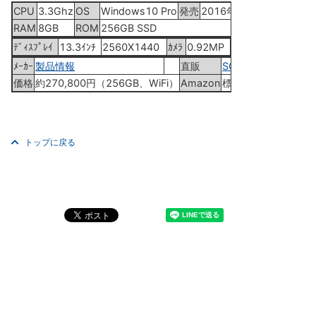
CPU
3.3Ghz
OS
Windows10 Pro
発売
2016年2月26日
RAM
8GB
ROM
256GB SSD
ﾃﾞｨｽﾌﾟﾚｲ
13.3ｲﾝﾁ
2560X1440
ｶﾒﾗ
0.92MP
ﾒｰｶｰ
製品情報
直販
SONY ｽﾄｱ
価格
約270,800円（256GB、WiFi）
Amazon
標準仕様ﾓﾃﾞﾙ
トップに戻る