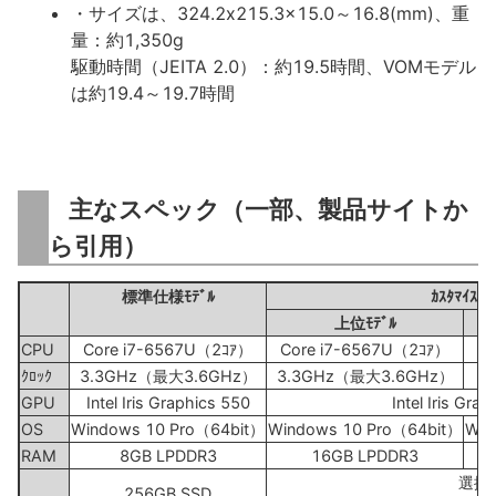
・サイズは、324.2x215.3x15.0～16.8(mm)、重
量：約1,350g
駆動時間（JEITA 2.0）：約19.5時間、VOMモデル
は約19.4～19.7時間
主なスペック（一部、製品サイトか
ら引用）
標準仕様ﾓﾃﾞﾙ
ｶｽﾀﾏｲｽﾞﾓ
上位ﾓﾃﾞﾙ
CPU
Core i7-6567U（2ｺｱ）
Core i7-6567U（2ｺｱ）
ｸﾛｯｸ
3.3GHz（最大3.6GHz）
3.3GHz（最大3.6GHz）
2
GPU
Intel Iris Graphics 550
Intel Iris Gra
OS
Windows 10 Pro（64bit）
Windows 10 Pro（64bit）
Win
RAM
8GB LPDDR3
16GB LPDDR3
選択
256GB SSD