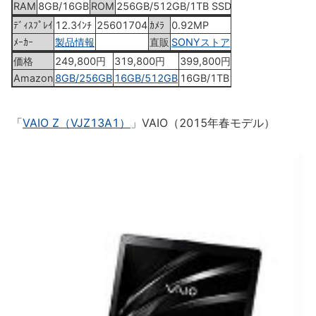
RAM
8GB/16GB
ROM
256GB/512GB/1TB SSD
ﾃﾞｨｽﾌﾟﾚｲ
12.3ｲﾝﾁ
25601704
ｶﾒﾗ
0.92MP
ﾒｰｶｰ
製品情報
直販
SONYストア
価格
249,800円
319,800円
399,800円
Amazon
8GB/256GB
16GB/512GB
16GB/1TB
「
VAIO Z（VJZ13A1）
」VAIO（2015年春モデル）