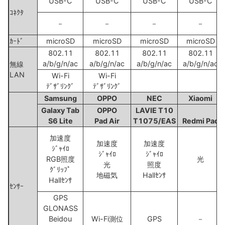
USB-C
USB-C
USB-C
USB-C
ｺﾈｸﾀ
－
－
－
－
ｶｰﾄﾞ
microSD
microSD
microSD
microSD
802.11
802.11
802.11
802.11
a/b/g/n/ac
a/b/g/n/ac
a/b/g/n/ac
a/b/g/n/ac
無線
LAN
Wi-Fi
Wi-Fi
ﾃﾞｻﾞﾘﾝｸﾞ
ﾃﾞｻﾞﾘﾝｸﾞ
Samsung
OPPO
NEC
Xiaomi
Galaxy Tab
OPPO
LAVIE T10
S6 Lite
Pad Air
T1075/EAS
Redmi Pad
加速度
加速度
加速度
ｼﾞｬｲﾛ
ｼﾞｬｲﾛ
ｼﾞｬｲﾛ
RGB照度
光
光
照度
ｸﾞﾘｯﾌﾟ
地磁気
Hallｾﾝｻ
Hallｾﾝｻ
ｾﾝｻｰ
GPS
GLONASS
Beidou
Wi-Fi測位
GPS
－