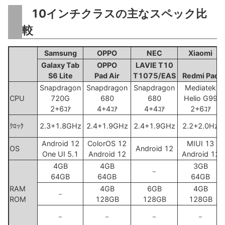
10インチクラスの主なスペック比
較
Samsung
OPPO
NEC
Xiaomi
Galaxy Tab
OPPO
LAVIE T10
S6 Lite
Pad Air
T1075/EAS
Redmi Pad
Snapdragon
Snapdragon
Snapdragon
Mediatek
CPU
720G
680
680
Helio G99
2+6ｺｱ
4+4ｺｱ
4+4ｺｱ
2+6ｺｱ
ｸﾛｯｸ
2.3+1.8GHz
2.4+1.9GHz
2.4+1.9GHz
2.2+2.0Hz
Android 12
ColorOS 12
MIUI 13
OS
Android 12
One UI 5.1
Android 12
Android 12
4GB
4GB
3GB
－
64GB
64GB
64GB
RAM
4GB
6GB
4GB
－
ROM
128GB
128GB
128GB
－
－
－
－