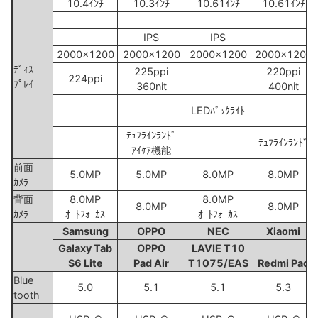
10.4ｲﾝﾁ
10.3ｲﾝﾁ
10.61ｲﾝﾁ
10.61ｲﾝﾁ
IPS
IPS
2000x1200
2000x1200
2000x1200
2000x1200
ﾃﾞｨｽ
225ppi
220ppi
224ppi
ﾌﾟﾚｲ
360nit
400nit
LEDﾊﾞｯｸﾗｲﾄ
ﾃｭﾌﾗｲﾝﾗﾝﾄﾞ
ﾃｭﾌﾗｲﾝﾗﾝﾄﾞ
ｱｲｹｱ機能
前面
5.0MP
5.0MP
8.0MP
8.0MP
ｶﾒﾗ
背面
8.0MP
8.0MP
8.0MP
8.0MP
ｶﾒﾗ
ｵｰﾄﾌｫｰｶｽ
ｵｰﾄﾌｫｰｶｽ
Samsung
OPPO
NEC
Xiaomi
Galaxy Tab
OPPO
LAVIE T10
S6 Lite
Pad Air
T1075/EAS
Redmi Pad
Blue
5.0
5.1
5.1
5.3
tooth