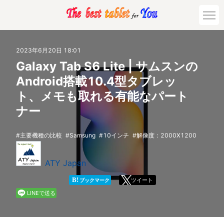
市場動向
2023年6月20日 18:01
Galaxy Tab S6 Lite | サムスンの
活用対策と事例
Android搭載10.4型タブレッ
ト、メモも取れる有能なパート
主要機種の比較
ナー
ゲーミング
主要機種の比較
Samsung
10インチ
解像度：2000X1200
法人向け
ATY Japan
B!
ツイート
ブックマーク
LINEで送る