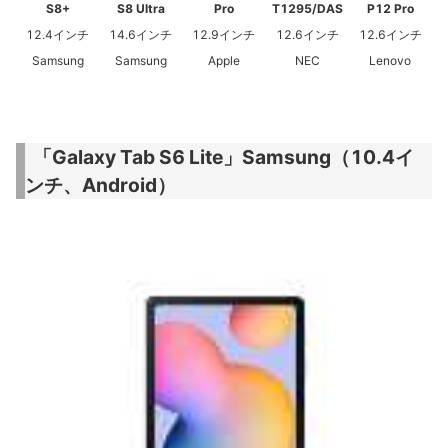
S8+
S8 Ultra
Pro
T1295/DAS
P12 Pro
12.4インチ
14.6インチ
12.9インチ
12.6インチ
12.6インチ
Samsung
Samsung
Apple
NEC
Lenovo
「Galaxy Tab S6 Lite」Samsung（10.4イ
ンチ、Android）