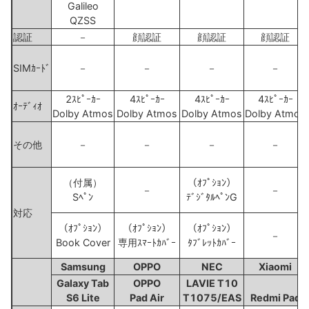
Galileo
QZSS
認証
－
顔認証
顔認証
顔認証
SIMｶｰﾄﾞ
－
－
－
－
2ｽﾋﾟｰｶｰ
4ｽﾋﾟｰｶｰ
4ｽﾋﾟｰｶｰ
4ｽﾋﾟｰｶｰ
ｵｰﾃﾞｨｵ
Dolby Atmos
Dolby Atmos
Dolby Atmos
Dolby Atmos
その他
－
－
－
－
（付属）
（ｵﾌﾟｼｮﾝ）
－
－
Sﾍﾟﾝ
ﾃﾞｼﾞﾀﾙﾍﾟﾝG
対応
（ｵﾌﾟｼｮﾝ）
（ｵﾌﾟｼｮﾝ）
（ｵﾌﾟｼｮﾝ）
－
Book Cover
専用ｽﾏｰﾄｶﾊﾞｰ
ﾀﾌﾞﾚｯﾄｶﾊﾞｰ
Samsung
OPPO
NEC
Xiaomi
Galaxy Tab
OPPO
LAVIE T10
S6 Lite
Pad Air
T1075/EAS
Redmi Pad