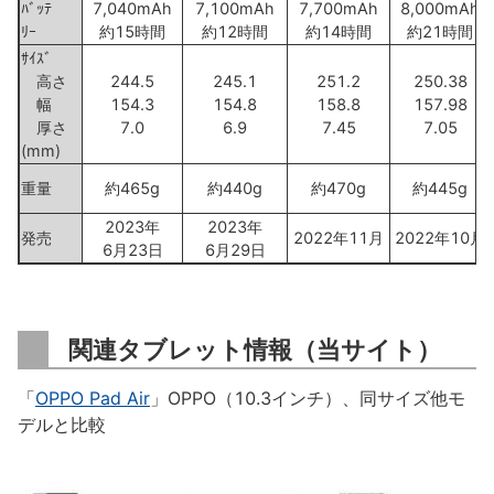
ﾊﾞｯﾃ
7,040mAh
7,100mAh
7,700mAh
8,000mAh
ﾘｰ
約15時間
約12時間
約14時間
約21時間
ｻｲｽﾞ
高さ
244.5
245.1
251.2
250.38
幅
154.3
154.8
158.8
157.98
厚さ
7.0
6.9
7.45
7.05
(mm)
重量
約465g
約440g
約470g
約445g
2023年
2023年
発売
2022年11月
2022年10月
6月23日
6月29日
関連タブレット情報（当サイト）
「
OPPO Pad Air
」OPPO（10.3インチ）、同サイズ他モ
デルと比較