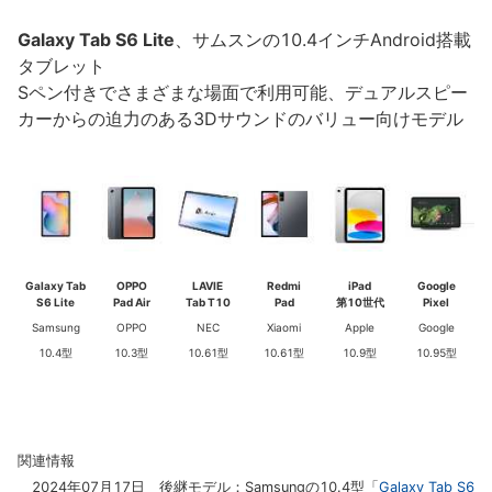
Galaxy Tab S6 Lite
、サムスンの10.4インチAndroid搭載
タブレット
Sペン付きでさまざまな場面で利用可能、デュアルスピー
カーからの迫力のある3Dサウンドのバリュー向けモデル
Galaxy Tab
OPPO
LAVIE
Redmi
iPad
Google
S6 Lite
Pad Air
Tab T10
Pad
第10世代
Pixel
Samsung
OPPO
NEC
Xiaomi
Apple
Google
10.4型
10.3型
10.61型
10.61型
10.9型
10.95型
関連情報
2024年07月17日 後継モデル：Samsungの10.4型「
Galaxy Tab S6