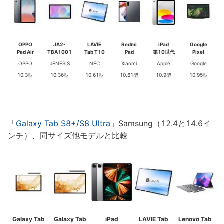
OPPO
JA2-
LAVIE
Redmi
iPad
Google
Pad Air
TBA1001
Tab T10
Pad
第10世代
Pixel
OPPO
JENESIS
NEC
Xiaomi
Apple
Google
10.3型
10.36型
10.61型
10.61型
10.9型
10.95型
「
Galaxy Tab S8+/S8 Ultra
」Samsung（12.4と14.6イ
ンチ）、同サイズ他モデルと比較
Galaxy Tab
Galaxy Tab
iPad
LAVIE Tab
Lenovo Tab