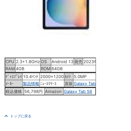
CPU
2.3+1.8GHz
OS
Android 13
発売
2023年6月23日
RAM
4GB
ROM
64GB
ﾃﾞｨｽﾌﾟﾚｲ
10.4ｲﾝﾁ
2000x1200
ｶﾒﾗ
5.0MP
ﾒｰｶｰ
製品情報
ﾆｭｰｽﾘﾘｰｽ
直販
Galaxy Tab S6
税込価格
56,798円
Amazon
Galaxy Tab S6
トップに戻る