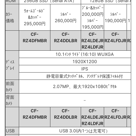
ROM
256GB SSD（Serial ATA）
128GB SSD（Serial A
ﾌﾞﾙｰ&ｶｯﾊﾟｰ
ｳｫｰﾑｺﾞｰﾙﾄﾞ
ｶﾗｰ
ｼﾙﾊﾞｰ
200,000円
ｼﾙﾊﾞｰ
ｼ
&ｶｯﾊﾟｰ
価格
260,000円
ｼﾙﾊﾞｰ
190,000円
170
295,000円
195,000円
CF-
CF-
CF-
CF-
RZ4DFMBR
RZ4DDLBR
RZ4LDEJR
RZ4LFDJR
RZ4
RZ4LDFJR
10.1ｲﾝﾁ ﾜｲﾄﾞ(16:10) WUXGA
1920X1200
ﾃﾞｨｽ
ﾌﾟﾚｲ
IPS
静電容量式ﾀｯﾁﾊﾟﾈﾙ、ｱﾝﾁｸﾞﾚｱ保護ﾌｨﾙﾑ付
前面
2.07MP、最大1920x1080ﾋﾟｸｾﾙ
ｶﾒﾗ
背面
－
ｶﾒﾗ
CF-
CF-
CF-
CF-
RZ4DFMBR
RZ4DDLBR
RZ4LDEJR
RZ4LFDJR
RZ4
RZ4LDFJR
USB
USB 3.0(内1つは充電可）