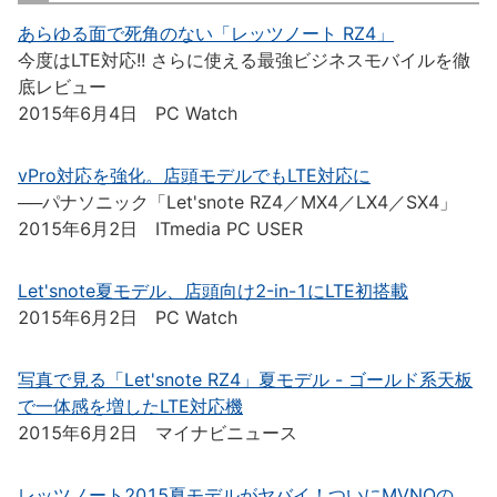
あらゆる面で死角のない「レッツノート RZ4」
今度はLTE対応!! さらに使える最強ビジネスモバイルを徹
底レビュー
2015年6月4日 PC Watch
vPro対応を強化。店頭モデルでもLTE対応に
──パナソニック「Let'snote RZ4／MX4／LX4／SX4」
2015年6月2日 ITmedia PC USER
Let'snote夏モデル、店頭向け2-in-1にLTE初搭載
2015年6月2日 PC Watch
写真で見る「Let'snote RZ4」夏モデル - ゴールド系天板
で一体感を増したLTE対応機
2015年6月2日 マイナビニュース
レッツノート2015夏モデルがヤバイ！ついにMVNOの