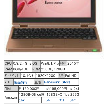
CPU
0.9/2.4Ghz
OS
Win8.1/Pro
発売
2015年2月13日
RAM
8GB/4GB
ROM
256GB/128GB
ﾃﾞｨｽﾌﾟﾚｲ
10.1ｲﾝﾁ
1920X1200
ｶﾒﾗ
Full HD
ﾒｰｶｰ
製品情報
直販
Panasonic Store
価格
約170,000円
約195,000円
約245,000円
128GB(Office無)
128GB+Office
256GB+Office
Amazon
ｼﾙﾊﾞｰ
ｼﾙﾊﾞｰ
ﾌﾞﾙｰ
ｼﾙﾊﾞｰ
ﾌﾞﾙｰ