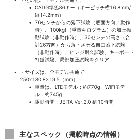
・その他、全モデル共通で、
OADG準拠86キー（キーピッチ横16.8mm/
縦14.2mm）
76センチからの落下試験（底面方向／動作
時）、100kgf（重量キログラム）の加圧振
動試験（非動作時）、30センチの高さ（合
計26方向）から落下させる自由落下試験
（非動作時）、ヒンジ耐久試験、キーボード
打鍵試験、局部加圧試験をクリア
・サイズは、全モデル共通で
250x180.8x19.5（mm）
重量は、LTEモデル：約770g、WiFiモデ
ル：約745g
駆動時間：JEITA Ver.2.0 約10時間
主なスペック（掲載時点の情報）