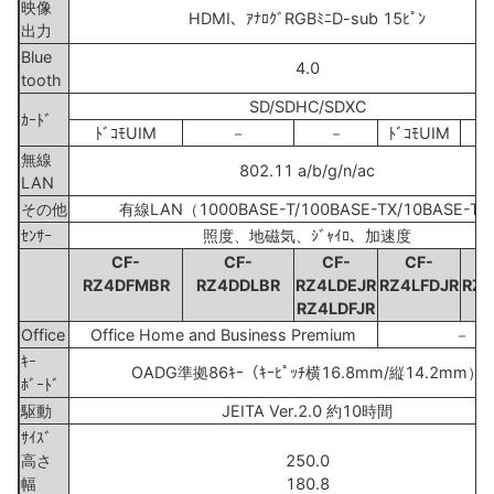
映像
HDMI、ｱﾅﾛｸﾞRGBﾐﾆD-sub 15ﾋﾟﾝ
出力
Blue
4.0
tooth
SD/SDHC/SDXC
ｶｰﾄﾞ
ﾄﾞｺﾓUIM
－
－
ﾄﾞｺﾓUIM
無線
802.11 a/b/g/n/ac
LAN
その他
有線LAN（1000BASE-T/100BASE-TX/10BASE-T
ｾﾝｻｰ
照度、地磁気、ｼﾞｬｲﾛ、加速度
CF-
CF-
CF-
CF-
RZ4DFMBR
RZ4DDLBR
RZ4LDEJR
RZ4LFDJR
RZ4
RZ4LDFJR
Office
Office Home and Business Premium
－
ｷｰ
OADG準拠86ｷｰ（ｷｰﾋﾟｯﾁ横16.8mm/縦14.2mm）
ﾎﾞｰﾄﾞ
駆動
JEITA Ver.2.0 約10時間
ｻｲｽﾞ
高さ
250.0
幅
180.8