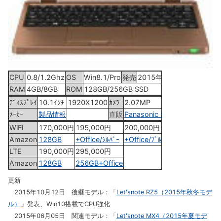
CPU
0.8/1.2Ghz
OS
Win8.1/Pro
発売
2015年6月12日
RAM
4GB/8GB
ROM
128GB/256GB SSD
ﾃﾞｨｽﾌﾟﾚｲ
10.1ｲﾝﾁ
1920X1200
ｶﾒﾗ
2.07MP
ﾒｰｶｰ
製品情報
直販
Panasonic Store
WiFi
170,000円
195,000円
200,000円
260,000円
Amazon
128GB
+Office/ｼﾙﾊﾞｰ
+Office/ﾌﾞﾙｰ
256GB+Office
LTE
190,000円
295,000円
Amazon
128GB
256GB+Office
更新
2015年10月12日 後継モデル：「
Let'snote RZ5（2015年秋冬モデ
ル）
」発表、Win10搭載でCPU強化
2015年06月05日 関連モデル：「
Let'snote MX4（2015年夏モデ