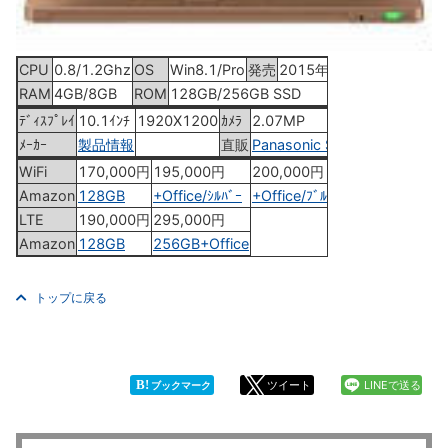
CPU
0.8/1.2Ghz
OS
Win8.1/Pro
発売
2015年6月12日
RAM
4GB/8GB
ROM
128GB/256GB SSD
ﾃﾞｨｽﾌﾟﾚｲ
10.1ｲﾝﾁ
1920X1200
ｶﾒﾗ
2.07MP
ﾒｰｶｰ
製品情報
直販
Panasonic Store
WiFi
170,000円
195,000円
200,000円
260,000円
Amazon
128GB
+Office/ｼﾙﾊﾞｰ
+Office/ﾌﾞﾙｰ
256GB+Office
LTE
190,000円
295,000円
Amazon
128GB
256GB+Office
トップに戻る
B!
ツイート
LINEで送る
ブックマーク