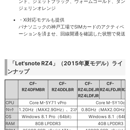
ンド、ジェットブラック、ウォームゴールド、タン
ジェリンオレンジ
・Xi対応モデルも提供
パナソニックの神戸工場でSIMカードのアクティベ
ーションを済ませ、回線開通を確認した状態で発送
「Let'snote RZ4」（2015年夏モデル）ライ
ンナップ
CF-
CF-
CF-
CF-
RZ4DFMBR
RZ4DDLBR
RZ4LDEJR
RZ4LFDJR
RZ4
RZ4LDFJR
CPU
Core M-5Y71 vPro
Core M-5Y10c
ｸﾛｯｸ
1.2GHz（MAX2.9GHz）、2ｺｱ
0.8GHz（MAX2.0GHz）
OS
Windows 8.1 Pro（64bit）
Windows 8.1（64bi
RAM
8GB LPDDR3
4GB LPDDR3