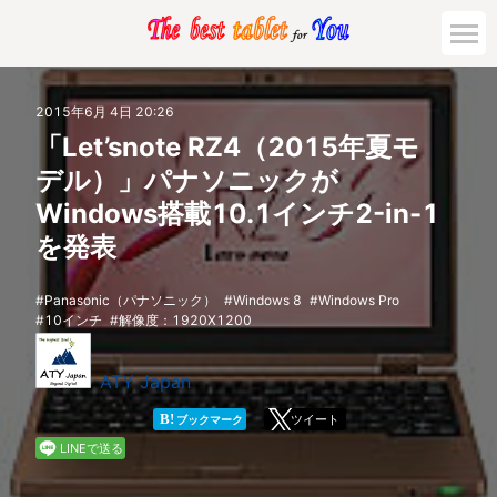
市場動向
2015年6月 4日 20:26
「Let’snote RZ4（2015年夏モ
活用対策と事例
デル）」パナソニックが
Windows搭載10.1インチ2-in-1
主要機種の比較
を発表
ゲーミング
Panasonic（パナソニック）
Windows 8
Windows Pro
10インチ
解像度：1920X1200
法人向け
ATY Japan
B!
ツイート
ブックマーク
LINEで送る