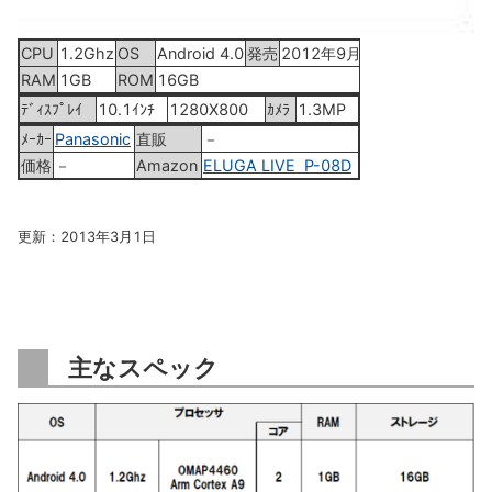
CPU
1.2Ghz
OS
Android 4.0
発売
2012年9月
RAM
1GB
ROM
16GB
ﾃﾞｨｽﾌﾟﾚｲ
10.1ｲﾝﾁ
1280X800
ｶﾒﾗ
1.3MP
ﾒｰｶｰ
Panasonic
直販
－
価格
－
Amazon
ELUGA LIVE P-08D
更新：2013年3月1日
主なスペック