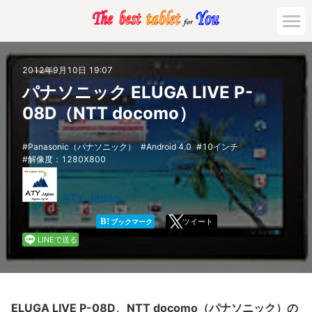
市場動向
2012年9月10日 19:07
パナソニック ELUGA LIVE P-
活用対策と事例
08D（NTT docomo）
主要機種の比較
Panasonic（パナソニック）
Android 4.0
10インチ
解像度：1280X800
ゲーミング
ATY Japan
法人向け
B!
ツイート
ブックマーク
LINEで送る
ELUGA LIVE P-08D、NTT docomo（パナソニック）の