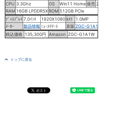
CPU
3.3Ghz
OS
Win11 Home
発売
2024年11月29日
RAM
16GB LPDDR5X
ROM
512GB PCIe
ﾃﾞｨｽﾌﾟﾚｲ
7.0ｲﾝﾁ
1920X1080
ｶﾒﾗ
1.0MP
ﾒｰｶｰ
製品情報
ﾆｭｰｽﾘﾘｰｽ
直販
ZGC-G1A1W
税込価格
135,300円
Amazon
ZGC-G1A1W
トップに戻る