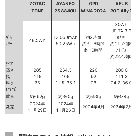
ZOTAC
AYANEO
GPD
ASUS
ZONE
2S 8840U
WIN4 2024
ROG Ally X
80Wh
JEITA 3.0
ﾊﾞｯ
13,050mAh
約2時間
動画
48.5Wh
ﾃﾘｰ
50.25Wh
約3～6時間
約11.7時間
約10時間
ｱｲﾄﾞﾙ
約22.4時間
ｻｲｽﾞ
高さ
285
264.5
220
280.6
幅
115
105
92
111.3
厚さ
35
21.5-36.1
28
24.7-36.9
(mm)
重量
約692g
約660g
約598g
約678g
2024年
2024年
発売
2024年4月
2024年7月
11月29日
11月26日