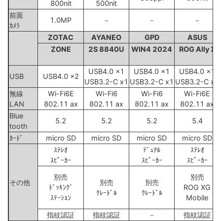
800nit
500nit
前面
1.0MP
－
－
－
ｶﾒﾗ
ZOTAC
AYANEO
GPD
ASUS
ZONE
2S 8840U
WIN4 2024
ROG Ally X
USB4.0 x1
USB4.0 x1
USB4.0 x1
USB
USB4.0 x2
USB3.2-C x1
USB3.2-C x1
USB3.2-C x1
無線
Wi-Fi6E
Wi-Fi6
Wi-Fi6
Wi-Fi6E
LAN
802.11 ax
802.11 ax
802.11 ax
802.11 ax
Blue
5.2
5.2
5.2
5.4
tooth
ｶｰﾄﾞ
micro SD
micro SD
micro SD
micro SD
ｽﾃﾚｵ
ﾃﾞｭｱﾙ
ｽﾃﾚｵ
ｽﾋﾟｰｶｰ
ｽﾋﾟｰｶｰ
ｽﾋﾟｰｶｰ
別売
別売
その他
別売
別売
ﾄﾞｯｷﾝｸﾞ
ROG XG
ｸﾚｰﾄﾞﾙ
ｸﾚｰﾄﾞﾙ
ｽﾃｰｼｮﾝ
Mobile
指紋認証
指紋認証
－
指紋認証