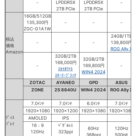
－
LPDDR5X
LPDDR5X
－
2TB PCIe
2TB PCIe
16GB/512GB
135,300円
－
－
－
ZGC-G1A1W
24GB/1TB
税込
－
－
－
139,800円
価格
ROG Ally X
Amazon
32GB/2TB
32GB/2TB
168,000円
－
169,800円
－
ｽｶｲﾎﾜｲﾄ
WIN4 2024
ｽﾀｰﾘｰﾌﾞﾗｯｸ
ZOTAC
AYANEO
GPD
ASUS
ZONE
2S 8840U
WIN4 2024
ROG Ally X
7.0ｲﾝﾁ
7.0ｲﾝﾁ
6.0ｲﾝﾁ
7.0ｲﾝﾁ
1920x1080
1920x1200
1920x1080
1920x1080
ﾃﾞｨｽ
AMOLED
IPS
ﾌﾟﾚｲ
16：9
ﾍﾞｾﾞﾙﾚｽ
60Hz
120Hz
120Hz
323ppi
368ppi
500nit