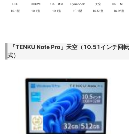
GPD
CHUWI
ｲﾝﾊﾞｰｽﾈｯﾄ
Dynabook
天空
ONE-NET
10.1型
10.1型
10.1型
10.1型
10.51型
10.95型
「TENKU Note Pro」天空（10.51インチ回転
式）