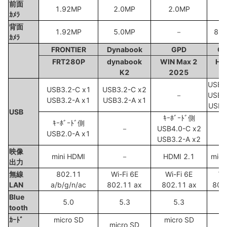
前面
1.92MP
2.0MP
2.0MP
5
ｶﾒﾗ
背面
1.92MP
5.0MP
－
8.0
ｶﾒﾗ
FRONTIER
Dynabook
GPD
C
FRT280P
dynabook
WIN Max 2
Hi
K2
2025
USB3
USB3.2-C x1
USB3.2-C x2
－
USB2
USB3.2-A x1
USB3.2-A x1
USB3
USB
ｷｰﾎﾞｰﾄﾞ側
ｷｰﾎﾞｰﾄﾞ側
－
USB4.0-C x2
USB2.0-A x1
USB3.2-A x2
映像
mini HDMI
－
HDMI 2.1
micr
出力
無線
802.11
Wi-Fi 6E
Wi-Fi 6E
Wi
LAN
a/b/g/n/ac
802.11 ax
802.11 ax
802
Blue
5.0
5.3
5.3
tooth
ｶｰﾄﾞ
micro SD
micro SD
micro SD