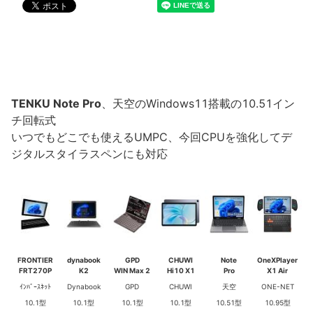
TENKU Note Pro
、天空のWindows11搭載の10.51イン
チ回転式
いつでもどこでも使えるUMPC、今回CPUを強化してデ
ジタルスタイラスペンにも対応
FRONTIER
dynabook
GPD
CHUWI
Note
OneXPlayer
FRT270P
K2
WIN Max 2
Hi10 X1
Pro
X1 Air
ｲﾝﾊﾞｰｽﾈｯﾄ
Dynabook
GPD
CHUWI
天空
ONE-NET
10.1型
10.1型
10.1型
10.1型
10.51型
10.95型