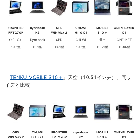
FRONTIER
dynabook
GPD
CHUWI
MOBILE
ONEXPLAYER
FRT270P
K2
WIN Max 2
Hi10 X1
S10＋
X1
ｲﾝﾊﾞｰｽﾈｯﾄ
Dynabook
GPD
CHUWI
天空
ONE-NET
10.1型
10.1型
10.1型
10.1型
10.51型
10.95型
「
TENKU MOBILE S10＋
」天空（10.51インチ）、同サ
イズと比較
GPD
CHUWI
FRONTIER
dynabook
MOBILE
ONEXPLAYER
WIN Max 2
Hi10 X1
FRT270P
K2
S10＋
X1