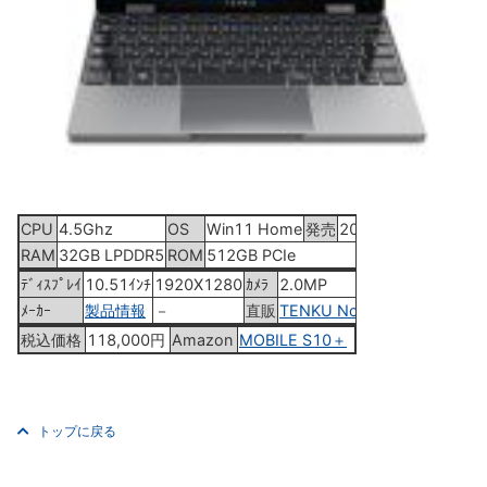
CPU
4.5Ghz
OS
Win11 Home
発売
2025年12月中旬
RAM
32GB LPDDR5
ROM
512GB PCIe
ﾃﾞｨｽﾌﾟﾚｲ
10.51ｲﾝﾁ
1920X1280
ｶﾒﾗ
2.0MP
ﾒｰｶｰ
製品情報
－
直販
TENKU Note Pro
税込価格
118,000円
Amazon
MOBILE S10＋
トップに戻る