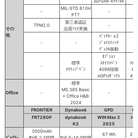
高PSRR 4ﾁｬﾝﾈﾙ
MIL-STD 810H
－
－
PTT
第三者認証
TPM2.0
－
その
品質ﾃｽﾄ実施
他
ﾊﾞｯｸｷｰ x2
－
－
ｼﾞｮｲｽﾃｨｯｸ
ﾃﾞｭｱﾙ振動
ｵﾌﾟｼｮﾝ
ｵﾌ
標準
ｽﾀｲﾗｽﾍﾟﾝ
HiP
－
ｱｸﾃｨﾌﾞﾍﾟﾝ
4096段階
ｽﾀｲ
eGPUﾎﾞｯｸｽ
40
標準
MS 365 Basic
Office
－
－
+ Office H&B
2024
FRONTIER
Dynabook
GPD
C
FRT280P
dynabook
WIN Max 2
Hi
K2
2025
3000mAh
67 Wh
25.
ﾊﾞｯﾃﾘｰ
動画 2.1時間
約6.5-16.0時間