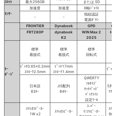
ｽﾛｯﾄ
最大256GB
または SD
加速度
加速度
6軸ｼﾞｬｲﾛ
ｾﾝｻｰ
指紋認証
－
－
電源ﾎﾞﾀﾝ
FRONTIER
Dynabook
GPD
C
FRT280P
dynabook
WIN Max 2
Hi
K2
2025
標準
標準
標準
ｵﾌ
着脱式
着脱式
回転式
着
ﾋﾟｯﾁ0.65±0.2mm
ﾋﾟｯﾁ17mm
ｷｰ
ﾋﾟｯﾁ
ｽﾄﾛｰｸ2.5mm
ｽﾄﾛｰｸ1.4mm
ﾎﾞｰﾄﾞ
QWERTY
ﾌﾙｻｲｽﾞ
日本語
JIS配列
5列
ﾀｯﾁﾊﾟｯﾄﾞ
83ｷｰ
84ｷｰ
ﾏｸﾞ
ﾊﾞｯｸﾗｲﾄ
設定ﾂｰﾙ
ｽ-ﾊﾟｰ
ｽﾃﾚｵｽﾋﾟｰｶｰ
ｽﾃﾚｵ
ｽﾃﾚｵｽﾋﾟｰｶｰ
ﾘﾆｱｽﾋﾟｰｶｰ
1W x2
8Ω/