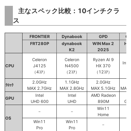
主なスペック比較：10インチクラ
ス
FRONTIER
Dynabook
GPD
C
FRT280P
dynabook
WIN Max 2
Hi
K2
2025
Celeron
Celeron
Ryzen AI 9
Inte
CPU
J4125
N4500
HX 370
（
（4ｺｱ）
（2ｺｱ）
（12ｺｱ）
2.0GHz
1.1GHz
2.0GHz
ｸﾛｯｸ
MAX 2.7GHz
MAX 2.8GHz
MAX 5.1GHz
MAX 
Intel
Intel
AMD Radeon
I
GPU
UHD 600
UHD
890M
Gra
Win11
W
－
－
Home
H
OS
Win11
Win11
－
Pro
Pro