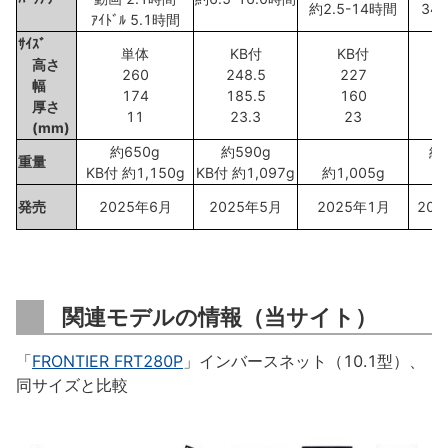
約2.5-14時間
34
ｱｲﾄﾞﾙ 5.1時間
ｻｲｽﾞ
単体
KB付
KB付
高さ
260
248.5
227
2
幅
174
185.5
160
1
厚さ
11
23.3
23
1
(mm)
約650g
約590g
約
重量
KB付 約1,150g
KB付 約1,097g
約1,005g
発売
2025年6月
2025年5月
2025年1月
20
関連モデルの情報（当サイト）
「
FRONTIER FRT280P
」インバースネット（10.1型）、
同サイズと比較