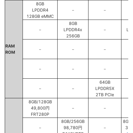
8GB
LPDDR4
－
－
128GB eMMC
8GB
－
LPDDR4x
－
LP
256GB
2
RAM
－
－
－
ROM
－
－
－
64GB
－
－
LPDDR5X
2TB PCIe
8GB/128GB
49,800円
－
－
FRT280P
8GB/256GB
8GB
－
98,780円
－
33