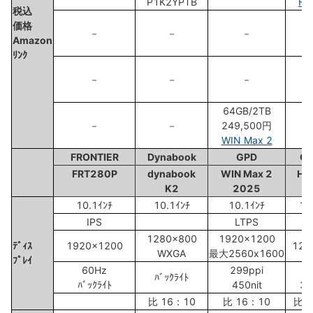
P1K2YPTB
Hi
税込
価格
－
－
－
Amazon
ﾘﾝｸ
－
－
－
64GB/2TB
－
－
249,500円
WIN Max 2
FRONTIER
Dynabook
GPD
C
FRT280P
dynabook
WIN Max 2
Hi
K2
2025
10.1ｲﾝﾁ
10.1ｲﾝﾁ
10.1ｲﾝﾁ
10
IPS
LTPS
1280x800
1920x1200
ﾃﾞｨｽ
1920x1200
128
WXGA
最大2560x1600
ﾌﾟﾚｲ
60Hz
299ppi
6
ﾊﾞｯｸﾗｲﾄ
ﾊﾞｯｸﾗｲﾄ
450nit
30
比 16：10
比 16：10
比 