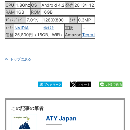
CPU
1.8Ghz
OS
Android 4.2
発売
2013年12月4日
RAM
1GB
ROM
16GB
ﾃﾞｨｽﾌﾟﾚｲ
7.0ｲﾝﾁ
1280X800
ｶﾒﾗ
0.3MP
ﾒｰｶｰ
NVIDIA
㈱ｱｽｸ
直販
－
価格
25,800円（16GB、WiFi）
Amazon
Tegra Note 7
トップに戻る
B!
ツイート
LINEで送る
ブックマーク
この記事の筆者
ATY Japan