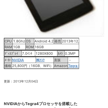
CPU
1.8Ghz
OS
Android 4.2
発売
2013年12月4日
RAM
1GB
ROM
16GB
ﾃﾞｨｽﾌﾟﾚｲ
7.0ｲﾝﾁ
1280X800
ｶﾒﾗ
0.3MP
ﾒｰｶｰ
NVIDIA
㈱ｱｽｸ
直販
－
価格
25,800円（16GB、WiFi）
Amazon
Tegra Note 7
更新：2013年12月04日
NVIDIAからTegra4プロセッサを搭載した