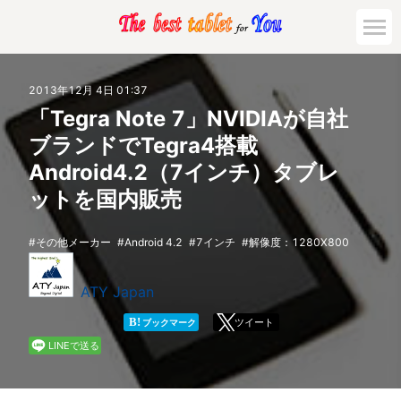
市場動向
2013年12月 4日 01:37
「Tegra Note 7」NVIDIAが自社
活用対策と事例
ブランドでTegra4搭載
Android4.2（7インチ）タブレ
主要機種の比較
ットを国内販売
ゲーミング
その他メーカー
Android 4.2
7インチ
解像度：1280X800
法人向け
ATY Japan
B!
ツイート
ブックマーク
LINEで送る