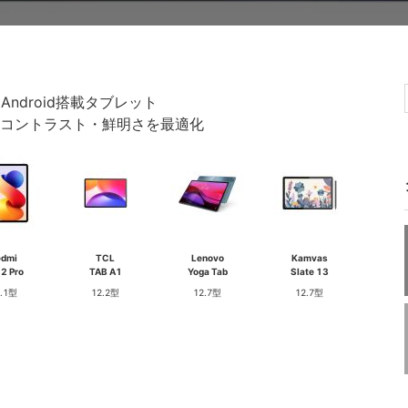
チAndroid搭載タブレット
色彩・コントラスト・鮮明さを最適化
edmi
TCL
Lenovo
Kamvas
 2 Pro
TAB A1
Yoga Tab
Slate 13
2.1型
12.2型
12.7型
12.7型