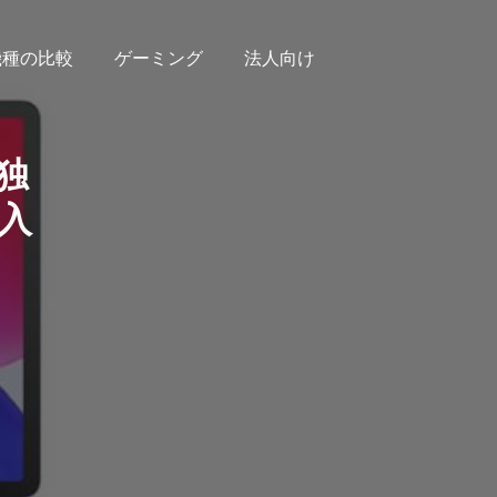
機種の比較
ゲーミング
法人向け
、独
入