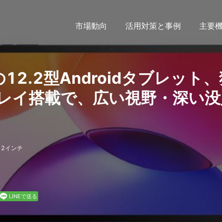
市場動向
活用対策と事例
主要
TCLの12.2型Androidタブレット
レイ搭載で、広い視野・深い没
12インチ
LINEで送る