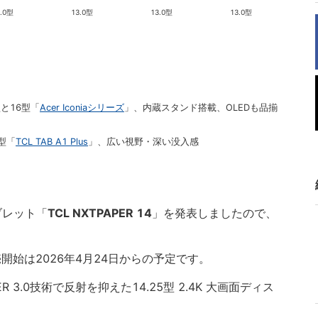
4.0型
13.0型
13.0型
13.0型
型と16型「
Acer Iconiaシリーズ
」、内蔵スタンド搭載、OLEDも品揃
2型「
TCL TAB A1 Plus
」、広い視野・深い没入感
タブレット「
TCL NXTPAPER 14
」を発表しましたので、
売開始は2026年4月24日からの予定です。
 3.0技術で反射を抑えた14.25型 2.4K 大画面ディス