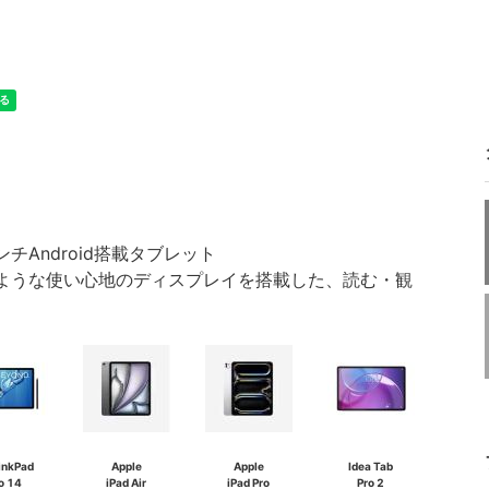
インチAndroid搭載タブレット
術で紙のような使い心地のディスプレイを搭載した、読む・観
inkPad
Apple
Apple
Idea Tab
o 14
iPad Air
iPad Pro
Pro 2