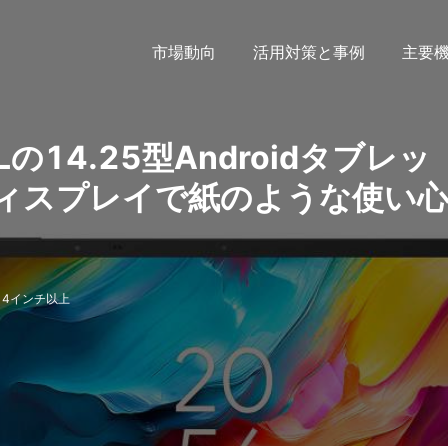
市場動向
活用対策と事例
主要
TCLの14.25型Androidタブレッ
ィスプレイで紙のような使い
14インチ以上